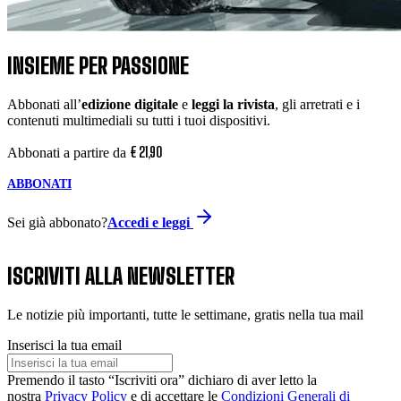
INSIEME PER PASSIONE
Abbonati all’
edizione digitale
e
leggi la rivista
, gli arretrati e i
contenuti multimediali su tutti i tuoi dispositivi.
€
21
,
90
Abbonati a partire da
ABBONATI
Sei già abbonato?
Accedi e leggi
ISCRIVITI ALLA NEWSLETTER
Le notizie più importanti, tutte le settimane, gratis nella tua mail
Inserisci la tua email
Premendo il tasto “Iscriviti ora” dichiaro di aver letto la
nostra
Privacy Policy
e di accettare le
Condizioni Generali di