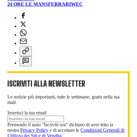
24 ORE LE MANS
FERRARI
WEC
ISCRIVITI ALLA NEWSLETTER
Le notizie più importanti, tutte le settimane, gratis nella tua
mail
Inserisci la tua email
Premendo il tasto “Iscriviti ora” dichiaro di aver letto la
nostra
Privacy Policy
e di accettare le
Condizioni Generali di
Utilizzo dei Siti e di Vendita
.