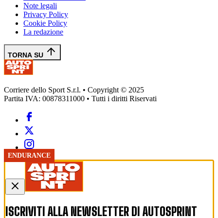
Note legali
Privacy Policy
Cookie Policy
La redazione
TORNA SU
Corriere dello Sport S.r.l. • Copyright © 2025
Partita IVA: 00878311000 • Tutti i diritti Riservati
ENDURANCE
ISCRIVITI ALLA NEWSLETTER DI
AUTOSPRINT