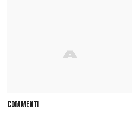
COMMENTI