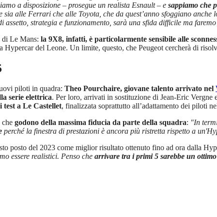
mo a disposizione – prosegue un realista Esnault – e
sappiamo che per
sce sia alle Ferrari che alle Toyota, che da quest’anno sfoggiano anche l
i assetto, strategia e funzionamento, sarà una sfida difficile ma farem
ta di Le Mans:
la 9X8, infatti, è particolarmente sensibile alle sconne
lla Hypercar del Leone. Un limite, questo, che Peugeot cercherà di risol
5
ovi piloti in quadra:
Theo Pourchaire, giovane talento arrivato nel
a serie elettrica
. Per loro, arrivati in sostituzione di Jean-Eric Vergne
 test a Le Castellet
, finalizzata soprattutto all’adattamento dei piloti ne
a che
godono della massima fiducia da parte della squadra
:
"In term
e
perché la finestra di prestazioni è ancora più ristretta rispetto a un'H
sesto posto del 2023 come miglior risultato ottenuto fino ad ora dalla Hyp
mo essere realistici. Penso che
arrivare tra i primi 5 sarebbe un ottimo