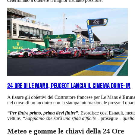
determinato a ottenere il miglior risultato possibile.
24 ORE DI LE MANS, PEUGEOT LANCIA IL CINEMA DRIVE-IN
A fissare gli obiettivi del Costruttore francese per Le Mans è
Emman
nel corso di un incontro con la stampa internazionale presso il quar
“Per finire primo, prima devi finire”
. Esordisce così Esnault, mett
vetture.
“Sappiamo che sarà una sfida difficile –
prosegue
– quello 
Meteo e gomme le chiavi della 24 Ore