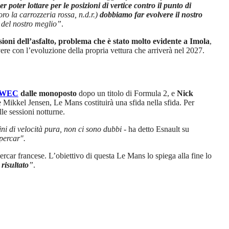
 poter lottare per le posizioni di vertice contro il punto di
oro la carrozzeria rossa, n.d.r.)
dobbiamo far evolvere il nostro
o del nostro meglio”
.
ssioni dell’asfalto, problema che è stato molto evidente a Imola
,
vere con l’evoluzione della propria vettura che arriverà nel 2027.
WEC
dalle monoposto
dopo un titolo di Formula 2, e
Nick
 e Mikkel Jensen, Le Mans costituirà una sfida nella sfida. Per
lle sessioni notturne.
ini di velocità pura, non ci sono dubbi -
ha detto Esnault su
ypercar".
ercar francese. L’obiettivo di questa Le Mans lo spiega alla fine lo
 risultato
”
.