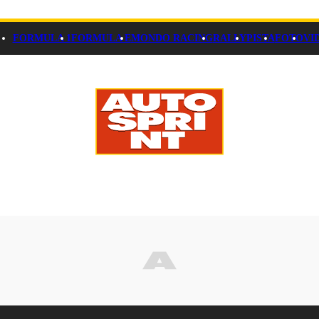
FORMULA 1
FORMULA E
MONDO RACING
RALLY
PISTA
FOTO
VI