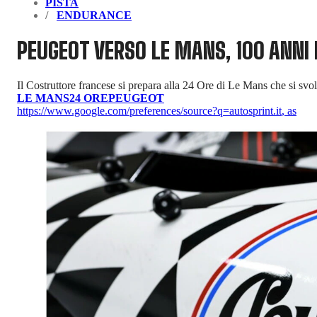
PISTA
ENDURANCE
PEUGEOT VERSO LE MANS, 100 ANNI
Il Costruttore francese si prepara alla 24 Ore di Le Mans che si svo
LE MANS
24 ORE
PEUGEOT
https://www.google.com/preferences/source?q=autosprint.it
,
as