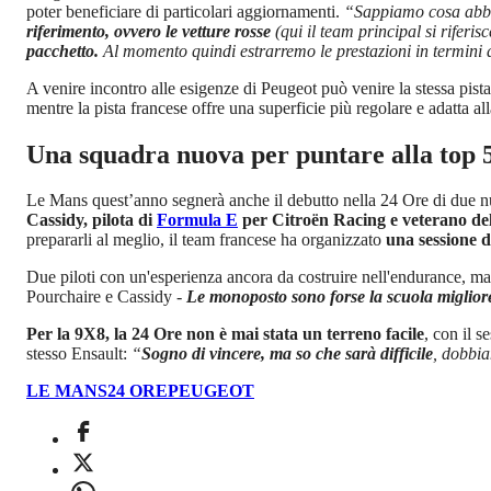
poter beneficiare di particolari aggiornamenti.
“Sappiamo cosa abbia
riferimento, ovvero le vetture rosse
(qui il team principal si riferi
pacchetto.
Al momento quindi estrarremo le prestazioni in termini d
A venire incontro alle esigenze di Peugeot può venire la stessa pis
mentre la pista francese offre una superficie più regolare e adatta a
Una squadra nuova per puntare alla top 
Le Mans quest’anno segnerà anche il debutto nella 24 Ore di due nu
Cassidy, pilota di
Formula E
per Citroën Racing e veterano dell
prepararli al meglio, il team francese ha organizzato
una sessione di
Due piloti con un'esperienza ancora da costruire nell'endurance, m
Pourchaire e Cassidy
-
Le monoposto sono forse la scuola miglior
Per la 9X8, la 24 Ore non è mai stata un terreno facile
, con il 
stesso Ensault:
“
Sogno di vincere, ma so che sarà difficile
, dobbia
LE MANS
24 ORE
PEUGEOT