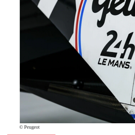
©
Peugeot