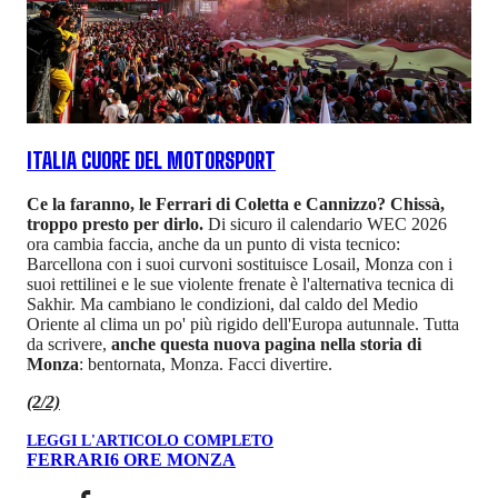
ITALIA CUORE DEL MOTORSPORT
Ce la faranno, le Ferrari di Coletta e Cannizzo? Chissà,
troppo presto per dirlo.
Di sicuro il calendario WEC 2026
ora cambia faccia, anche da un punto di vista tecnico:
Barcellona con i suoi curvoni sostituisce Losail, Monza con i
suoi rettilinei e le sue violente frenate è l'alternativa tecnica di
Sakhir. Ma cambiano le condizioni, dal caldo del Medio
Oriente al clima un po' più rigido dell'Europa autunnale. Tutta
da scrivere,
anche questa nuova pagina nella storia di
Monza
: bentornata, Monza. Facci divertire.
(2/2)
LEGGI L'ARTICOLO COMPLETO
FERRARI
6 ORE MONZA