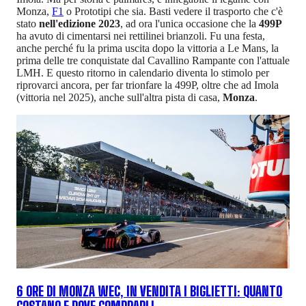
Monza,
F1
o Prototipi che sia. Basti vedere il trasporto che c'è
stato
nell'edizione 2023
, ad ora l'unica occasione che la
499P
ha avuto di cimentarsi nei rettilinei brianzoli. Fu una festa,
anche perché fu la prima uscita dopo la vittoria a Le Mans, la
prima delle tre conquistate dal Cavallino Rampante con l'attuale
LMH. E questo ritorno in calendario diventa lo stimolo per
riprovarci ancora, per far trionfare la 499P, oltre che ad Imola
(vittoria nel 2025), anche sull'altra pista di casa,
Monza
.
6 ORE DI MONZA WEC, IN VENDITA I BIGLIETTI: QUANTO