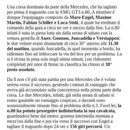
Una corsa dominata da parte della Mercedes, che ha tagliato
per prima il traguardo con la AMG GT3 n.80. A trionfare è
dunque l'equipaggio composto da
Maro Engel, Maxime
Martin, Fabian Schiller e Luca Stolz
, il quale ha ereditato il
comando della gara a circa tre ore e mezzo dalla fine. La n.80
infatti è stata in piena lotta sin dalla serata di sabato con la
vettura gemella di
Auer, Gounon, Juncadella e Verstappen
:
le due vetture erano distanziate di circa 30" attorno alle
11.30
del mattino
, quando Juncadella, in quel momento a bordo, ha
rallentato fino ad imboccare la via del box per un problema. La
si è rivista in pista solo negli ultimi minuti, con chilometri
completati per onor di firma: in classifica ha chiuso al
38°
posto assoluto
.
Da lì non c'è più stata partita per una Mercedes che è volata
serena verso il successo, gestendo i minuti di vantaggio che
aveva già accumulato sulla concorrenza nella prima parte della
corsa. Le due Mercedes, infatti, già nella serata di sabato si
erano garantite un vantaggio cospicuo, e davanti sono
sostanzialmente rimaste fino al problema della n.3. Fuori lei,
la
n.80 ha potuto proseguire indisturbata la sua cavalcata
,
guardandosi bene dal meteo: gomma intermedia montata a
mezz'ora dalla fine e poi via verso il successo con Engel a
tagliare il traguardo dopo 24 ore e
156 giri percorsi
. Un