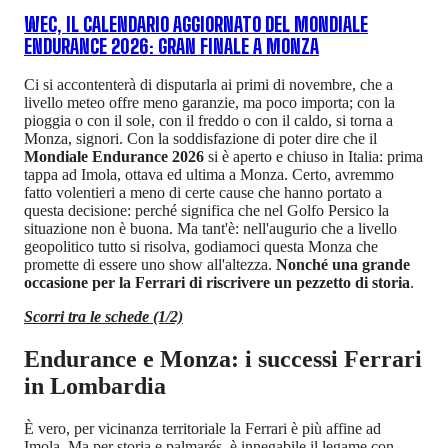
WEC, IL CALENDARIO AGGIORNATO DEL MONDIALE
ENDURANCE 2026: GRAN FINALE A MONZA
Ci si accontenterà di disputarla ai primi di novembre, che a
livello meteo offre meno garanzie, ma poco importa; con la
pioggia o con il sole, con il freddo o con il caldo, si torna a
Monza, signori. Con la soddisfazione di poter dire che il
Mondiale Endurance 2026
si è aperto e chiuso in Italia: prima
tappa ad Imola, ottava ed ultima a Monza. Certo, avremmo
fatto volentieri a meno di certe cause che hanno portato a
questa decisione: perché significa che nel Golfo Persico la
situazione non è buona. Ma tant'è: nell'augurio che a livello
geopolitico tutto si risolva, godiamoci questa Monza che
promette di essere uno show all'altezza.
Nonché una grande
occasione per la Ferrari di riscrivere un pezzetto di storia
.
Scorri tra le schede (1/2)
Endurance e Monza: i successi Ferrari
in Lombardia
È vero, per vicinanza territoriale la Ferrari è più affine ad
Imola. Ma per storia e palmarés, è innegabile il legame con