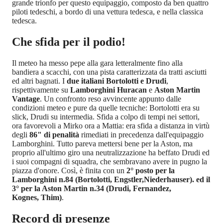
grande trionfo per questo equipaggio, composto da ben quattro
piloti tedeschi, a bordo di una vettura tedesca, e nella classica
tedesca.
Che sfida per il podio!
Il meteo ha messo pepe alla gara letteralmente fino alla
bandiera a scacchi, con una pista caratterizzata da tratti asciutti
ed altri bagnati. I
due italiani Bortolotti e Drudi
,
rispettivamente su
Lamborghini Huracan
e
Aston Martin
Vantage
. Un confronto reso avvincente appunto dalle
condizioni meteo e pure da quelle tecniche: Bortolotti era su
slick, Drudi su intermedia. Sfida a colpo di tempi nei settori,
ora favorevoli a Mirko ora a Mattia: era sfida a distanza in virtù
degli
86" di penalità
rimediati in precedenza dall'equipaggio
Lamborghini. Tutto pareva mettersi bene per la Aston, ma
proprio all'ultimo giro una neutralizzazione ha beffato Drudi ed
i suoi compagni di squadra, che sembravano avere in pugno la
piazza d'onore. Così, è finita con un
2° posto per la
Lamborghini n.84 (Bortolotti, Engstler,Niederhauser). ed il
3° per la Aston Martin n.34 (Drudi, Fernandez,
Kognes, Thim)
.
Record di presenze