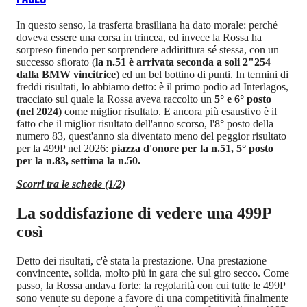
In questo senso, la trasferta brasiliana ha dato morale: perché
doveva essere una corsa in trincea, ed invece la Rossa ha
sorpreso finendo per sorprendere addirittura sé stessa, con un
successo sfiorato (
la n.51 è arrivata seconda a soli 2"254
dalla BMW vincitrice
) ed un bel bottino di punti. In termini di
freddi risultati, lo abbiamo detto: è il primo podio ad Interlagos,
tracciato sul quale la Rossa aveva raccolto un
5° e 6° posto
(nel 2024)
come miglior risultato. E ancora più esaustivo è il
fatto che il miglior risultato dell'anno scorso, l'8° posto della
numero 83, quest'anno sia diventato meno del peggior risultato
per la 499P nel 2026:
piazza d'onore per la n.51, 5° posto
per la n.83, settima la n.50.
Scorri tra le schede (1/2)
La soddisfazione di vedere una 499P
così
Detto dei risultati, c'è stata la prestazione. Una prestazione
convincente, solida, molto più in gara che sul giro secco. Come
passo, la Rossa andava forte: la regolarità con cui tutte le 499P
sono venute su depone a favore di una competitività finalmente