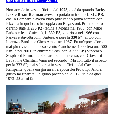
COSTANO E DOVE COMPRARLI
Non accade in veste ufficiale dal
1973
, cioè da quando
Jacky
Ickx
e
Brian Redman
avevano portato in trionfo la
312 PB
,
che in Lombardia aveva vinto pure l'anno prima sempre con
Ickx ma in quel caso in coppia con Regazzoni. Prima di loro
c'erano state la
275 P2
(regina a Monza nel 1965, con Mike
Parkes e Jean Guichet), la
330 P3
, vittoriosa nel 1966 con
Parkes e stavolta John Surtees, e pure la
330 P4
, al top con
Lorenzo Bandini e Chris Amon nel 1967. Fu un'epoca d'oro,
mai più rivissuta: il rosso sventolò anche nel 1999 (era una 500
Km) e nel 2001, in entrambi i casi con la
333 SP
(Vincenzo
Sospiri ed Emmanuel Collard nel primo caso, con Giovanni
Lavaggi e Christian Vann nel secondo). Ma con tutto il rispetto
per la 333 SP, mai schierata in veste ufficiale dal Cavallino
Rampante, quella era già un'altra epoca dei Prototipi. Allora,
giusto far ripartire il digiuno proprio dalla 312 PB e da quel
1973,
53 anni fa
.