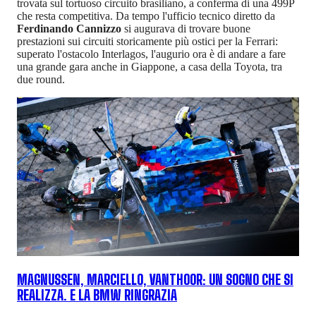
trovata sul tortuoso circuito brasiliano, a conferma di una 499P
che resta competitiva. Da tempo l'ufficio tecnico diretto da
Ferdinando Cannizzo
si augurava di trovare buone
prestazioni sui circuiti storicamente più ostici per la Ferrari:
superato l'ostacolo Interlagos, l'augurio ora è di andare a fare
una grande gara anche in Giappone, a casa della Toyota, tra
due round.
MAGNUSSEN, MARCIELLO, VANTHOOR: UN SOGNO CHE SI
REALIZZA. E LA BMW RINGRAZIA