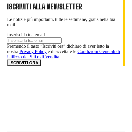
ISCRIVITI ALLA NEWSLETTER
Le notizie più importanti, tutte le settimane, gratis nella tua
mail
Inserisci la tua email
Premendo il tasto “Iscriviti ora” dichiaro di aver letto la
nostra
Privacy Policy
e di accettare le
Condizioni Generali di
Utilizzo dei Siti e di Vendita
.
ISCRIVITI ORA