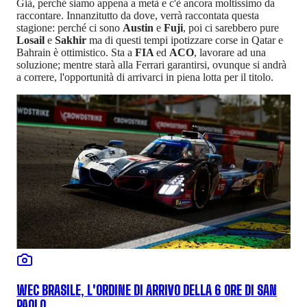
Già, perché siamo appena a metà e c'è ancora moltissimo da
raccontare. Innanzitutto da dove, verrà raccontata questa
stagione: perché ci sono
Austin
e
Fuji
, poi ci sarebbero pure
Losail
e
Sakhir
ma di questi tempi ipotizzare corse in Qatar e
Bahrain è ottimistico. Sta a
FIA
ed
ACO
, lavorare ad una
soluzione; mentre starà alla Ferrari garantirsi, ovunque si andrà
a correre, l'opportunità di arrivarci in piena lotta per il titolo.
WEC BRASILE, L'ORDINE DI ARRIVO DELLA 6 ORE DI SAN
PAOLO