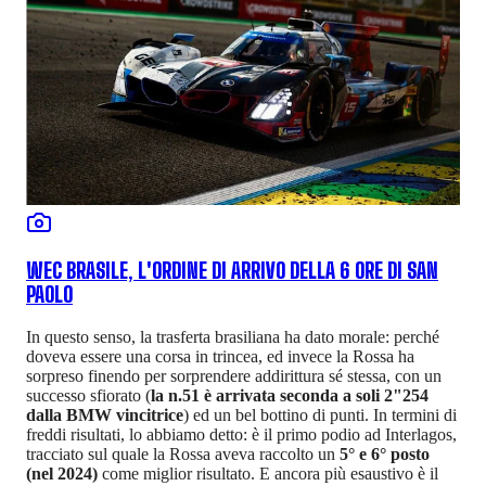
WEC BRASILE, L'ORDINE DI ARRIVO DELLA 6 ORE DI SAN
PAOLO
In questo senso, la trasferta brasiliana ha dato morale: perché
doveva essere una corsa in trincea, ed invece la Rossa ha
sorpreso finendo per sorprendere addirittura sé stessa, con un
successo sfiorato (
la n.51 è arrivata seconda a soli 2"254
dalla BMW vincitrice
) ed un bel bottino di punti. In termini di
freddi risultati, lo abbiamo detto: è il primo podio ad Interlagos,
tracciato sul quale la Rossa aveva raccolto un
5° e 6° posto
(nel 2024)
come miglior risultato. E ancora più esaustivo è il