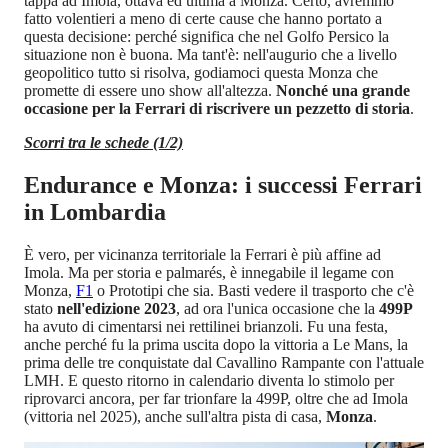
tappa ad Imola, ottava ed ultima a Monza. Certo, avremmo
fatto volentieri a meno di certe cause che hanno portato a
questa decisione: perché significa che nel Golfo Persico la
situazione non è buona. Ma tant'è: nell'augurio che a livello
geopolitico tutto si risolva, godiamoci questa Monza che
promette di essere uno show all'altezza.
Nonché una grande
occasione per la Ferrari di riscrivere un pezzetto di storia
.
Scorri tra le schede (1/2)
Endurance e Monza: i successi Ferrari
in Lombardia
È vero, per vicinanza territoriale la Ferrari è più affine ad
Imola. Ma per storia e palmarés, è innegabile il legame con
Monza,
F1
o Prototipi che sia. Basti vedere il trasporto che c'è
stato
nell'edizione 2023
, ad ora l'unica occasione che la
499P
ha avuto di cimentarsi nei rettilinei brianzoli. Fu una festa,
anche perché fu la prima uscita dopo la vittoria a Le Mans, la
prima delle tre conquistate dal Cavallino Rampante con l'attuale
LMH. E questo ritorno in calendario diventa lo stimolo per
riprovarci ancora, per far trionfare la 499P, oltre che ad Imola
(vittoria nel 2025), anche sull'altra pista di casa,
Monza
.