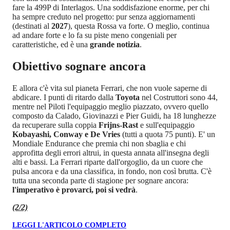
fare la 499P di Interlagos. Una soddisfazione enorme, per chi
ha sempre creduto nel progetto: pur senza aggiornamenti
(destinati al
2027
), questa Rossa va forte. O meglio, continua
ad andare forte e lo fa su piste meno congeniali per
caratteristiche, ed è una
grande notizia
.
Obiettivo sognare ancora
E allora c'è vita sul pianeta Ferrari, che non vuole saperne di
abdicare. I punti di ritardo dalla
Toyota
nel Costruttori sono 44,
mentre nel Piloti l'equipaggio meglio piazzato, ovvero quello
composto da Calado, Giovinazzi e Pier Guidi, ha 18 lunghezze
da recuperare sulla coppia
Frijns-Rast
e sull'equipaggio
Kobayashi, Conway e De Vries
(tutti a quota 75 punti). E' un
Mondiale Endurance che premia chi non sbaglia e chi
approfitta degli errori altrui, in questa annata all'insegna degli
alti e bassi. La Ferrari riparte dall'orgoglio, da un cuore che
pulsa ancora e da una classifica, in fondo, non così brutta. C'è
tutta una seconda parte di stagione per sognare ancora:
l'imperativo è provarci, poi si vedrà
.
(2/2)
LEGGI L'ARTICOLO COMPLETO