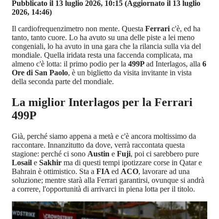
Pubblicato il 13 luglio 2026, 10:15
(Aggiornato il 13 luglio
2026, 14:46)
Il cardiofrequenzimetro non mente. Questa
Ferrari
c'è, ed ha
tanto, tanto cuore. Lo ha avuto su una delle piste a lei meno
congeniali, lo ha avuto in una gara che la rilancia sulla via del
mondiale. Quella iridata resta una faccenda complicata, ma
almeno c'è lotta: il primo podio per la
499P
ad Interlagos, alla
6
Ore di San Paolo
, è un biglietto da visita invitante in vista
della seconda parte del mondiale.
La miglior Interlagos per la Ferrari
499P
Già, perché siamo appena a metà e c'è ancora moltissimo da
raccontare. Innanzitutto da dove, verrà raccontata questa
stagione: perché ci sono
Austin
e
Fuji
, poi ci sarebbero pure
Losail
e
Sakhir
ma di questi tempi ipotizzare corse in Qatar e
Bahrain è ottimistico. Sta a
FIA
ed
ACO
, lavorare ad una
soluzione; mentre starà alla Ferrari garantirsi, ovunque si andrà
a correre, l'opportunità di arrivarci in piena lotta per il titolo.