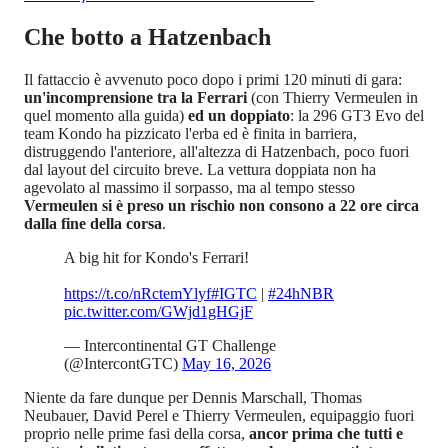
Che botto a Hatzenbach
Il fattaccio è avvenuto poco dopo i primi 120 minuti di gara:
un'incomprensione tra la Ferrari
(con Thierry Vermeulen in
quel momento alla guida)
ed un doppiato
: la 296 GT3 Evo del
team Kondo ha pizzicato l'erba ed è finita in barriera,
distruggendo l'anteriore, all'altezza di Hatzenbach, poco fuori
dal layout del circuito breve. La vettura doppiata non ha
agevolato al massimo il sorpasso, ma al tempo stesso
Vermeulen si è preso un rischio non consono a 22 ore circa
dalla fine della corsa
.
A big hit for Kondo's Ferrari!
https://t.co/nRctemYlyf
#IGTC
|
#24hNBR
pic.twitter.com/GWjd1gHGjF
— Intercontinental GT Challenge
(@IntercontGTC)
May 16, 2026
Niente da fare dunque per Dennis Marschall, Thomas
Neubauer, David Perel e Thierry Vermeulen, equipaggio fuori
proprio nelle prime fasi della corsa,
ancor prima che tutti e