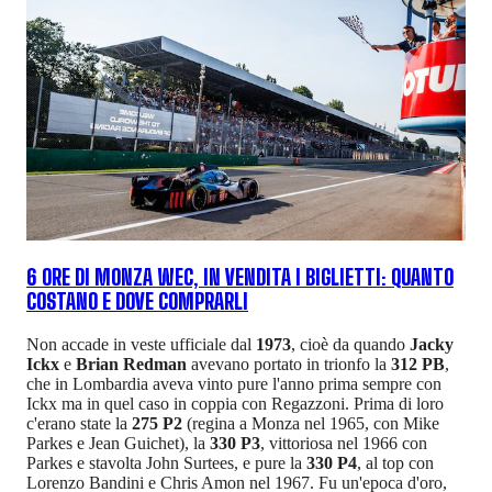
6 ORE DI MONZA WEC, IN VENDITA I BIGLIETTI: QUANTO
COSTANO E DOVE COMPRARLI
Non accade in veste ufficiale dal
1973
, cioè da quando
Jacky
Ickx
e
Brian Redman
avevano portato in trionfo la
312 PB
,
che in Lombardia aveva vinto pure l'anno prima sempre con
Ickx ma in quel caso in coppia con Regazzoni. Prima di loro
c'erano state la
275 P2
(regina a Monza nel 1965, con Mike
Parkes e Jean Guichet), la
330 P3
, vittoriosa nel 1966 con
Parkes e stavolta John Surtees, e pure la
330 P4
, al top con
Lorenzo Bandini e Chris Amon nel 1967. Fu un'epoca d'oro,