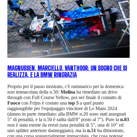
MAGNUSSEN, MARCIELLO, VANTHOOR: UN SOGNO CHE SI
REALIZZA. E LA BMW RINGRAZIA
Proprio per il passo mostrato, c'è rammarico per la domenica
non immacolata della n.50:
Molina
ha rimediato un drive
through con Full Course Yellow, poi nel finale il contatto di
Fuoco
con Frijns è costato una
top 5
a quel punto
raggiungibile per l'equipaggio vincitore di Le Mans 2024
(danno in parte rimediato: alla BMW n.20 sono stati assegnati
5" di penalità, e la n.50 è salita dall'8° posto al 7°). Pure la
n.83
non è stata esente da errori (una penalità di 5", una di 10" ed
uno splitter anteriore danneggiato), ma la
n.51
ha dimostrato,
con una corsa sostanzialmente immacolata, che cosa potesse