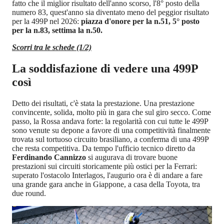
fatto che il miglior risultato dell'anno scorso, l'8° posto della
numero 83, quest'anno sia diventato meno del peggior risultato
per la 499P nel 2026:
piazza d'onore per la n.51, 5° posto
per la n.83, settima la n.50.
Scorri tra le schede (1/2)
La soddisfazione di vedere una 499P
così
Detto dei risultati, c'è stata la prestazione. Una prestazione
convincente, solida, molto più in gara che sul giro secco. Come
passo, la Rossa andava forte: la regolarità con cui tutte le 499P
sono venute su depone a favore di una competitività finalmente
trovata sul tortuoso circuito brasiliano, a conferma di una 499P
che resta competitiva. Da tempo l'ufficio tecnico diretto da
Ferdinando Cannizzo
si augurava di trovare buone
prestazioni sui circuiti storicamente più ostici per la Ferrari:
superato l'ostacolo Interlagos, l'augurio ora è di andare a fare
una grande gara anche in Giappone, a casa della Toyota, tra
due round.