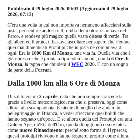
Pubblicato il 29 luglio 2026, 09:03
(Aggiornato il 29 luglio
2026, 07:13)
C'era una volta in cui non importava nemmeno affacciarsi sulla
pista, per sentirle addosso. Il rombo dei motori risuonava nel
Parco, e rendeva più magico quella vasta distesa di verde. Tra
gli alberi ed il prato, ti bastava ascoltare per sapere che c'erano
quei mai dimenticati Prototipi che in pista ne combinava di
ogni. Era la
1000 Km di Monza
, una vita fa. Quella vita che è
già ripresa e che è pronta a riprendere ancora, con la
6 Ore di
Monza
, la tappa che chiuderà il
WEC
2026
. E con un sogno
da parte della
Ferrari
.
Dalla 1000 km alla 6 Ore di Monza
Di solito era un
25 aprile
, data che non sempre concede la
grazia a livello meteorologico, ma che si prestava, oggi come
allora, alla scampagnata. E niente di meglio che andare in
pellegrinaggio in Brianza, a veder sfrecciare quei bolidi che
hanno segnato un'epoca. E se allora quella dei Prototipi era una
Golden Age, un'Età dell'Oro, quella di oggi può essere intesa
come
nuovo Rinascimento
: perché sotto forma di Hypercar,
questi prototipi rivivono e fanno sognare, proprio come allora.