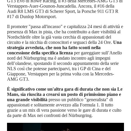
GT3 Evo di Rowe Racing, il #3 della Mercedes-AMG GT3 di
Verstappen-Auer-Gounon-Juncadella. Ancora, il #16 della
Audi R8 LMS GT3 di Scherer Sport, la Porsche 911 GT3 R
#17 di Dunlop Motorsport.
Il promoter "passa all'incasso" e capitalizza 24 mesi di attività e
presenza di Max in pista, che ha contribuito a dare visibilità al
Nordschleife oltre la già vasta cerchia di appassionati del
circuito e la nicchia di conoscitori e seguaci della 24 Ore.
Una
strategia avveduta, che non ha fatto sconti nella
concessione della specifica licenza
per gareggiare sull’Anello
nord del Nürburgring ma è andato incontro agli impegni
dell’olandese, spostando il secondo appuntamento della serie
NLS così che potesse parteciparvi, tra i GP di Cina e del
Giappone, Verstappen per la prima volta con la Mercedes-
AMG GT3.
È significativo come un'altra gara di durata che non sia Le
Mans, sia riuscita a crearsi un posto di primissimo piano e
una grande visibilità
presso un pubblico "generalista" di
appassionati e solitamente avvezzo alla Formula 1. Il tutto
grazie a un mix di vera passione verso le gare di durata e culto
da parte di Max nei confronti del Nürburgring.