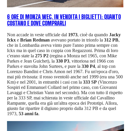
6 ORE DI MONZA WEC, IN VENDITA I BIGLIETTI: QUANTO
COSTANO E DOVE COMPRARLI
Non accade in veste ufficiale dal
1973
, cioè da quando
Jacky
Ickx
e
Brian Redman
avevano portato in trionfo la
312 PB
,
che in Lombardia aveva vinto pure l'anno prima sempre con
Ickx ma in quel caso in coppia con Regazzoni. Prima di loro
c'erano state la
275 P2
(regina a Monza nel 1965, con Mike
Parkes e Jean Guichet), la
330 P3
, vittoriosa nel 1966 con
Parkes e stavolta John Surtees, e pure la
330 P4
, al top con
Lorenzo Bandini e Chris Amon nel 1967. Fu un'epoca d'oro,
mai più rivissuta: il rosso sventolò anche nel 1999 (era una 500
Km) e nel 2001, in entrambi i casi con la
333 SP
(Vincenzo
Sospiri ed Emmanuel Collard nel primo caso, con Giovanni
Lavaggi e Christian Vann nel secondo). Ma con tutto il rispetto
per la 333 SP, mai schierata in veste ufficiale dal Cavallino
Rampante, quella era già un'altra epoca dei Prototipi. Allora,
giusto far ripartire il digiuno proprio dalla 312 PB e da quel
1973,
53 anni fa
.