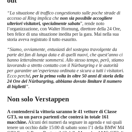
out
“La situazione di traffico congestionato sulle poche strade di
accesso al Ring implica che
non sia possibile accogliere
ulteriori visitatori, specialmente sabat
o
”, rende noto
l’organizzazione, con Walter Hornung, direttore della 24 Ore,
ben felice di una situazione inedita per la gara. Mai nella sua
storia aveva registrato il tutto esaurito.
“Siamo, ovviamente, entusiasti del sostegno travolgente da
parte dei fan di lunga data e di quelli nuovi, che quest’anno ci
hanno letteralmente sommersi. Allo stesso tempo, però, stiamo
lavorando a stretto contatto con il Nürburgring e le autorità
per garantire un’esperienza ordinata e sicura a tutti i visitatori.
Ecco perché
, per la prima volta in oltre 50 anni di storia della
24 Ore del Nürburgring, abbiamo dovuto limitare il numero
di biglietti
”.
Non solo Verstappen
A contendersi la vittoria saranno le 41 vetture di Classe
GT3, su un parco partenti che conterà in totale 161
macchine.
Alcuni dei numeri da segnare in agenda e sui quali
tenere un occhio dalle 15:00 di sabato sono l’1 della BMW M4