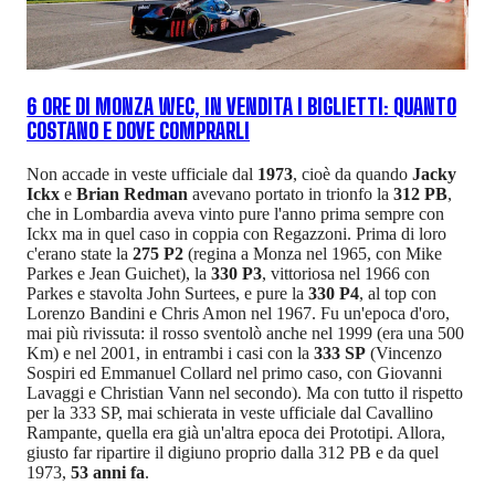
6 ORE DI MONZA WEC, IN VENDITA I BIGLIETTI: QUANTO
COSTANO E DOVE COMPRARLI
Non accade in veste ufficiale dal
1973
, cioè da quando
Jacky
Ickx
e
Brian Redman
avevano portato in trionfo la
312 PB
,
che in Lombardia aveva vinto pure l'anno prima sempre con
Ickx ma in quel caso in coppia con Regazzoni. Prima di loro
c'erano state la
275 P2
(regina a Monza nel 1965, con Mike
Parkes e Jean Guichet), la
330 P3
, vittoriosa nel 1966 con
Parkes e stavolta John Surtees, e pure la
330 P4
, al top con
Lorenzo Bandini e Chris Amon nel 1967. Fu un'epoca d'oro,
mai più rivissuta: il rosso sventolò anche nel 1999 (era una 500
Km) e nel 2001, in entrambi i casi con la
333 SP
(Vincenzo
Sospiri ed Emmanuel Collard nel primo caso, con Giovanni
Lavaggi e Christian Vann nel secondo). Ma con tutto il rispetto
per la 333 SP, mai schierata in veste ufficiale dal Cavallino
Rampante, quella era già un'altra epoca dei Prototipi. Allora,
giusto far ripartire il digiuno proprio dalla 312 PB e da quel
1973,
53 anni fa
.