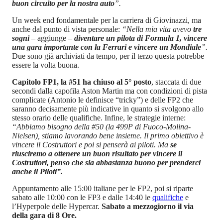
buon circuito per la nostra auto
”.
Un week end fondamentale per la carriera di Giovinazzi, ma
anche dal punto di vista personale:
“Nella mia vita avevo
tre
sogni
–
aggiunge
–
diventare un pilota di Formula 1, vincere
una gara importante con la Ferrari e vincere un Mondiale
”.
Due sono già archiviati da tempo, per il terzo questa potrebbe
essere la volta buona.
Capitolo FP1, la #51 ha chiuso al 5° posto
, staccata di due
secondi dalla capofila Aston Martin ma con condizioni di pista
complicate (Antonio le definisce “tricky”) e delle FP2 che
saranno decisamente più indicative in quanto si svolgono allo
stesso orario delle qualifiche. Infine, le strategie interne:
“Abbiamo bisogno della #50 (la 499P di Fuoco-Molina-
Nielsen), stiamo lavorando bene insieme. Il primo obiettivo è
vincere il Costruttori e poi si penserà ai piloti. Ma
se
riusciremo a ottenere un buon risultato per vincere il
Costruttori, penso che sia abbastanza buono per prenderci
anche il Piloti”.
Appuntamento alle 15:00 italiane per le FP2, poi si riparte
sabato alle 10:00 con le FP3 e dalle 14:40 le
qualifiche
e
l’Hyperpole delle Hypercar.
Sabato a mezzogiorno il via
della gara di 8 Ore.