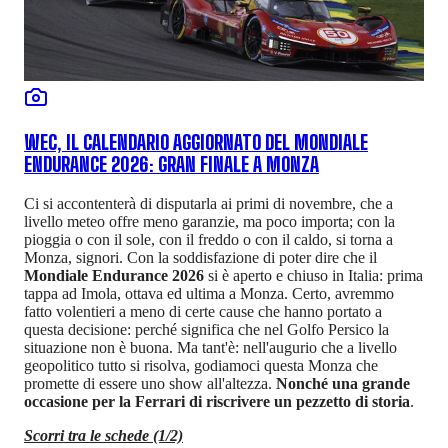
WEC, IL CALENDARIO AGGIORNATO DEL MONDIALE
ENDURANCE 2026: GRAN FINALE A MONZA
Ci si accontenterà di disputarla ai primi di novembre, che a
livello meteo offre meno garanzie, ma poco importa; con la
pioggia o con il sole, con il freddo o con il caldo, si torna a
Monza, signori. Con la soddisfazione di poter dire che il
Mondiale Endurance 2026
si è aperto e chiuso in Italia: prima
tappa ad Imola, ottava ed ultima a Monza. Certo, avremmo
fatto volentieri a meno di certe cause che hanno portato a
questa decisione: perché significa che nel Golfo Persico la
situazione non è buona. Ma tant'è: nell'augurio che a livello
geopolitico tutto si risolva, godiamoci questa Monza che
promette di essere uno show all'altezza.
Nonché una grande
occasione per la Ferrari di riscrivere un pezzetto di storia
.
Scorri tra le schede (1/2)