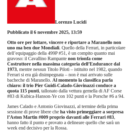
Lorenzo Lucidi
Pubblicato il 6 novembre 2025, 13:59
Otto ore per lottare, vincere e riportare a Maranello non
uno ma ben due Mondiali
. Quello della Ferrari, in particolare
dell’equipaggio della 499P #51, è un compito quanto mai
gravoso: il Cavallino Rampante
non trionfa come
Costruttore nella massima categoria dell’Endurance dal
1973
, mentre nessun Titolo Piloti – istituito nel 1982, quando
Ferrari si era già disimpegnata – non è mai arrivato sulle
bacheche di Maranello.
Al momento la classifica parla
chiaro: il trio Pier Guidi-Calado-Giovinazzi conduce a
quota 115 punti
, tallonato dalla vettura gemella di AF Corse
#83 di Kubica-Hanson-Ye con 102 punti e la Porsche #6 a 94.
James Calado e Antonio Giovinazzi, al termine della prima
sessione di prove libere che
ha visto primeggiare a sorpresa
l’Aston Martin #009 proprio davanti alle Ferrari #83
,
hanno fatto il punto e provato a delineare quello che sarà un
week end decisivo per la Rossa.