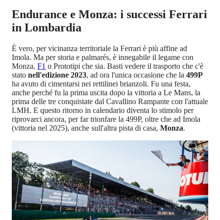
Endurance e Monza: i successi Ferrari
in Lombardia
È vero, per vicinanza territoriale la Ferrari è più affine ad
Imola. Ma per storia e palmarés, è innegabile il legame con
Monza,
F1
o Prototipi che sia. Basti vedere il trasporto che c'è
stato
nell'edizione 2023
, ad ora l'unica occasione che la
499P
ha avuto di cimentarsi nei rettilinei brianzoli. Fu una festa,
anche perché fu la prima uscita dopo la vittoria a Le Mans, la
prima delle tre conquistate dal Cavallino Rampante con l'attuale
LMH. E questo ritorno in calendario diventa lo stimolo per
riprovarci ancora, per far trionfare la 499P, oltre che ad Imola
(vittoria nel 2025), anche sull'altra pista di casa,
Monza
.