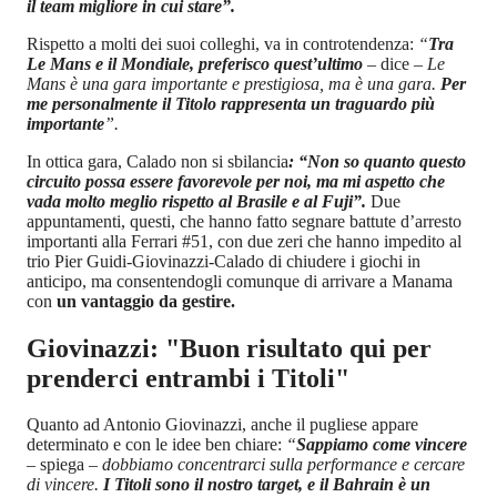
il team migliore in cui stare”.
Rispetto a molti dei suoi colleghi, va in controtendenza:
“
Tra
Le Mans e il Mondiale, preferisco quest’ultimo
–
dice
– Le
Mans è una gara importante e prestigiosa, ma è una gara.
Per
me personalmente il Titolo rappresenta un traguardo più
importante
”.
In ottica gara, Calado non si sbilancia
: “Non so quanto questo
circuito possa essere favorevole per noi, ma mi aspetto che
vada molto meglio rispetto al Brasile e al Fuji”.
Due
appuntamenti, questi, che hanno fatto segnare battute d’arresto
importanti alla Ferrari #51, con due zeri che hanno impedito al
trio Pier Guidi-Giovinazzi-Calado di chiudere i giochi in
anticipo, ma consentendogli comunque di arrivare a Manama
con
un vantaggio da gestire.
Giovinazzi: "Buon risultato qui per
prenderci entrambi i Titoli"
Quanto ad Antonio Giovinazzi, anche il pugliese appare
determinato e con le idee ben chiare:
“
Sappiamo come vincere
–
spiega
– dobbiamo concentrarci sulla performance e cercare
di vincere.
I Titoli sono il nostro target, e il Bahrain è un