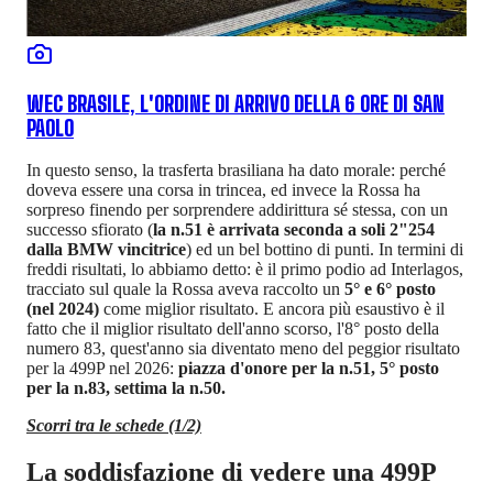
WEC BRASILE, L'ORDINE DI ARRIVO DELLA 6 ORE DI SAN
PAOLO
In questo senso, la trasferta brasiliana ha dato morale: perché
doveva essere una corsa in trincea, ed invece la Rossa ha
sorpreso finendo per sorprendere addirittura sé stessa, con un
successo sfiorato (
la n.51 è arrivata seconda a soli 2"254
dalla BMW vincitrice
) ed un bel bottino di punti. In termini di
freddi risultati, lo abbiamo detto: è il primo podio ad Interlagos,
tracciato sul quale la Rossa aveva raccolto un
5° e 6° posto
(nel 2024)
come miglior risultato. E ancora più esaustivo è il
fatto che il miglior risultato dell'anno scorso, l'8° posto della
numero 83, quest'anno sia diventato meno del peggior risultato
per la 499P nel 2026:
piazza d'onore per la n.51, 5° posto
per la n.83, settima la n.50.
Scorri tra le schede (1/2)
La soddisfazione di vedere una 499P