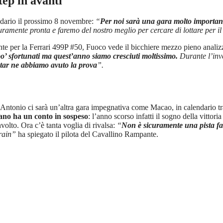
tep in avanti"
ndario il prossimo 8 novembre:
“
Per noi sarà una gara molto importante
ramente pronta e faremo del nostro meglio per cercare di lottare per il 
nte per la Ferrari 499P #50, Fuoco vede il bicchiere mezzo pieno analiz
 po’ sfortunati ma quest’anno siamo cresciuti moltissimo.
Durante l’inv
tar ne abbiamo avuto la prova
”.
 Antonio ci sarà un’altra gara impegnativa come Macao, in calendario tra
iano ha un conto in sospeso
: l’anno scorso infatti il sogno della vitto
volto. Ora c’è tanta voglia di rivalsa:
“
Non è sicuramente una pista fa
rain”
ha spiegato il pilota del Cavallino Rampante.