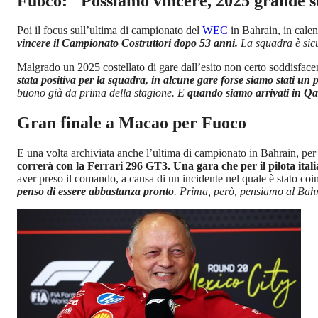
Fuoco: "Possiamo vincere, 2025 grande s
Poi il focus sull’ultima di campionato del
WEC
in Bahrain, in cale
vincere il Campionato Costruttori dopo 53 anni.
La squadra è sicu
Malgrado un 2025 costellato di gare dall’esito non certo soddisface
stata positiva per la squadra, in alcune gare forse siamo stati un
buono già da prima della stagione. E
quando siamo arrivati in Qa
Gran finale a Macao per Fuoco
E una volta archiviata anche l’ultima di campionato in Bahrain, per
correrà con la Ferrari 296 GT3. Una gara che per il pilota ital
aver preso il comando, a causa di un incidente nel quale è stato coin
penso di essere abbastanza pronto
. Prima, però, pensiamo al Bah