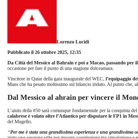
Lorenzo Lucidi
Pubblicato il 26 ottobre 2025, 12:35
Da Città del Messico al Bahrain e poi a Macao, passando per i
occasione per fare il punto di una stagione dolceamara.
Vincitore in Qatar della gara inaugurale del WEC,
l’equipaggio de
Mans che ha pesato moltissimo sul bilancio iridato. Al punto che, all
Dal Messico al ahrain per vincere il Mon
L’aiuto della #50 sarà comunque fondamentale per la conquista del 
calabrese è volato oltre l’Atlantico per disputare le FP1 in Me
del Mugello.
“
Per me è stata una grandissima esperienza e una grandissima o
stata una sessione utile per trovare correlazione tra simulazione e 