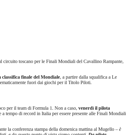
l circuito toscano per le Finali Mondiali del Cavallino Rampante,
 classifica finale del Mondiale
, a partire dalla squalifica a Le
maticamente fuori dai giochi per il Titolo Piloti.
oco per il team di Formula 1. Non a caso,
venerdì il pilota
e a tempo di record in Italia per essere presente alle Finali Mondiali
nte la conferenza stampa della domenica mattina al Mugello
– è
dati, e da questo punto di vista siamo contenti.
Da pilota