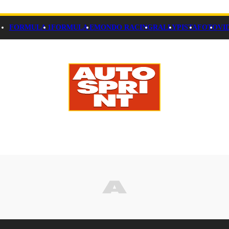
FORMULA 1
FORMULA E
MONDO RACING
RALLY
PISTA
FOTO
VI