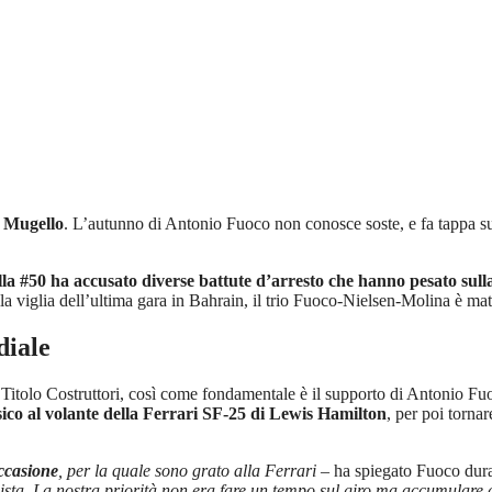
l Mugello
. L’autunno di Antonio Fuoco non conosce soste, e fa tappa su
lla #50 ha accusato diverse battute d’arresto che hanno pesato sulla
a viglia dell’ultima gara in Bahrain, il trio Fuoco-Nielsen-Molina è mate
diale
Titolo Costruttori, così come fondamentale è il supporto di Antonio Fu
ssico al volante della Ferrari SF-25 di Lewis Hamilton
, per poi tornar
ccasione
, per la quale sono grato alla Ferrari –
ha spiegato Fuoco dura
pista. La nostra priorità non era fare un tempo sul giro ma accumulare 