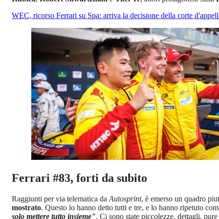
WEC, ricorso Ferrari su Spa: arriva la decisione della corte d'appel
Ferrari #83, forti da subito
Raggiunti per via telematica da
Autosprint
, è emerso un quadro piu
mostrato
. Questo lo hanno detto tutti e tre, e lo hanno ripetuto 
solo mettere tutto insieme"
. Ci sono state piccolezze, dettagli, pu