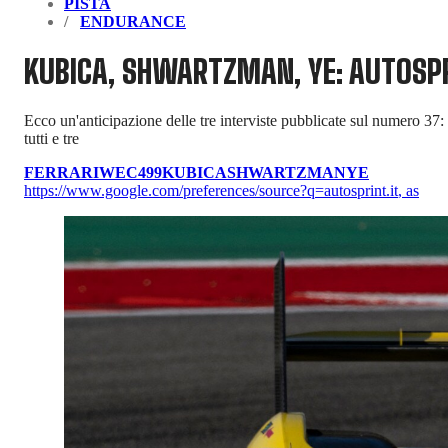
PISTA
ENDURANCE
KUBICA, SHWARTZMAN, YE: AUTOSPRI
Ecco un'anticipazione delle tre interviste pubblicate sul numero 37: s
tutti e tre
FERRARI
WEC
499
KUBICA
SHWARTZMAN
YE
https://www.google.com/preferences/source?q=autosprint.it
,
as