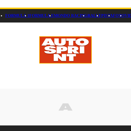
FORMULA 1
FORMULA E
MONDO RACING
RALLY
PISTA
FOTO
VI