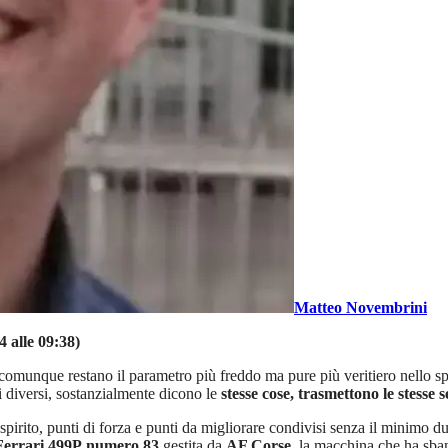
Matteo Novembrini
4 alle 09:38)
 comunque restano il parametro più freddo ma pure più veritiero nello s
 diversi, sostanzialmente dicono le
stesse cose, trasmettono le stesse 
pirito, punti di forza e punti da migliorare condivisi senza il minimo dub
Ferrari 499P
numero 83
gestita da
AF Corse
, la macchina che ha sban