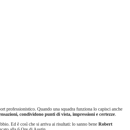
port professionistico. Quando una squadra funziona lo capisci anche
sensazioni, condividono punti di vista, impressioni e certezze
.
bio. Ed è così che si arriva ai risultati: lo sanno bene
Robert
cato alla 6 Ore di Austin.