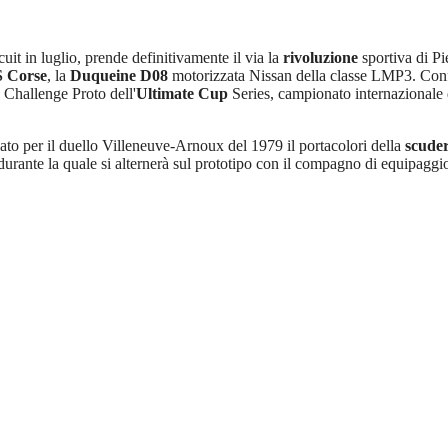
it in luglio, prende definitivamente il via la
rivoluzione
sportiva di Pi
 Corse
, la
Duqueine D08
motorizzata Nissan della classe LMP3. Conf
 Challenge Proto dell'
Ultimate Cup
Series, campionato internazionale
dato per il duello Villeneuve-Arnoux del 1979 il portacolori della
scude
 durante la quale si alternerà sul prototipo con il compagno di equipag