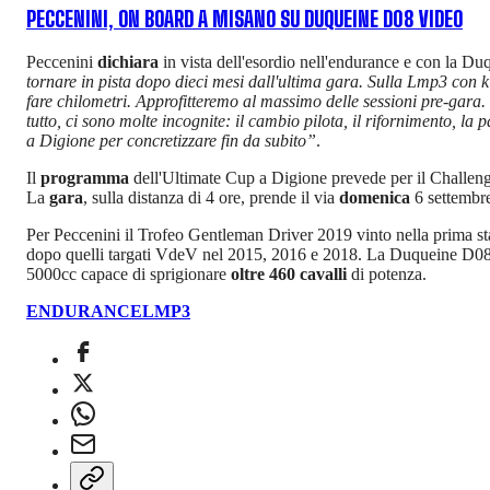
PECCENINI, ON BOARD A MISANO SU DUQUEINE D08 VIDEO
Peccenini
dichiara
in vista dell'esordio nell'endurance e con la D
tornare in pista dopo dieci mesi dall'ultima gara. Sulla Lmp3 con k
fare chilometri. Approfitteremo al massimo delle sessioni pre-gara.
tutto, ci sono molte incognite: il cambio pilota, il rifornimento, la 
a Digione per concretizzare fin da subito”
.
Il
programma
dell'Ultimate Cup a Digione prevede per il Challenge
La
gara
, sulla distanza di 4 ore, prende il via
domenica
6 settembr
Per Peccenini il Trofeo Gentleman Driver 2019 vinto nella prima stag
dopo quelli targati VdeV nel 2015, 2016 e 2018. La Duqueine D08,
5000cc capace di sprigionare
oltre 460 cavalli
di potenza.
ENDURANCE
LMP3