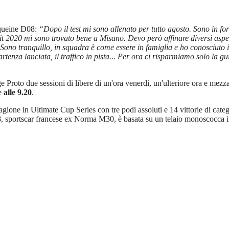
uqueine D08:
“Dopo il test mi sono allenato per tutto agosto. Sono in f
it 2020 mi sono trovato bene a Misano. Devo però affinare diversi aspet
 Sono tranquillo, in squadra è come essere in famiglia e ho conosciuto 
partenza lanciata, il traffico in pista... Per ora ci risparmiamo solo la 
 Proto due sessioni di libere di un'ora venerdì, un'ulteriore ora e mezz
e
alle 9.20
.
ione in Ultimate Cup Series con tre podi assoluti e 14 vittorie di catego
 sportscar francese ex Norma M30, è basata su un telaio monoscocca i