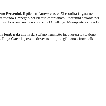
etro
Peccenini
. Il pilota
milanese
classe '73 esordirà in gara nel
ermando l'impegno per l'intero campionato, Peccenini affronta nel
 dove lo scorso anno si impose nel Challenge Monoposto vincendo
ria lombarda
diretta da Stefano Turchetto inaugurerà la stagione
gio Hugo
Carini
, giovane driver transalpino già conoscitore della