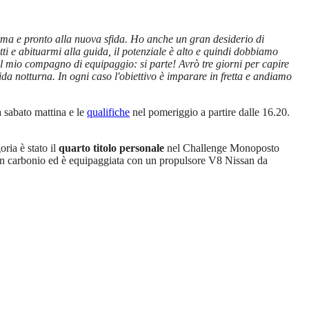
orma e pronto alla nuova sfida. Ho anche un gran desiderio di
ti e abituarmi alla guida, il potenziale è alto e quindi dobbiamo
il mio compagno di equipaggio: si parte! Avrò tre giorni per capire
guida notturna. In ogni caso l'obiettivo è imparare in fretta e andiamo
a sabato mattina e le
qualifiche
nel pomeriggio a partire dalle 16.20.
ria è stato il
quarto titolo personale
nel Challenge Monoposto
n carbonio ed è equipaggiata con un propulsore V8 Nissan da