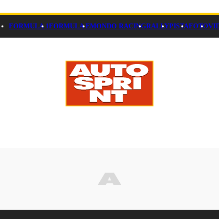
FORMULA 1
FORMULA E
MONDO RACING
RALLY
PISTA
FOTO
VI