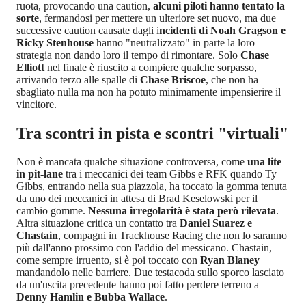
ruota, provocando una caution,
alcuni piloti hanno tentato la
sorte
, fermandosi per mettere un ulteriore set nuovo, ma due
successive caution causate dagli i
ncidenti di Noah Gragson e
Ricky Stenhouse
hanno "neutralizzato" in parte la loro
strategia non dando loro il tempo di rimontare. Solo
Chase
Elliott
nel finale è riuscito a compiere qualche sorpasso,
arrivando terzo alle spalle di
Chase Briscoe
, che non ha
sbagliato nulla ma non ha potuto minimamente impensierire il
vincitore.
Tra scontri in pista e scontri "virtuali"
Non è mancata qualche situazione controversa, come
una lite
in pit-lane
tra i meccanici dei team Gibbs e RFK quando Ty
Gibbs, entrando nella sua piazzola, ha toccato la gomma tenuta
da uno dei meccanici in attesa di Brad Keselowski per il
cambio gomme.
Nessuna irregolarità è stata però rilevata
.
Altra situazione critica un contatto tra
Daniel Suarez e
Chastain
, compagni in Trackhouse Racing che non lo saranno
più dall'anno prossimo con l'addio del messicano. Chastain,
come sempre irruento, si è poi toccato con
Ryan Blaney
mandandolo nelle barriere. Due testacoda sullo sporco lasciato
da un'uscita precedente hanno poi fatto perdere terreno a
Denny Hamlin e Bubba Wallace
.