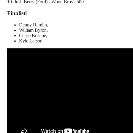
10. Josh Berry (Ford) - Wood Bros - 500
Finalisti
Denny Hamlin,
William Byron,
Chase Briscoe,
Kyle Larson