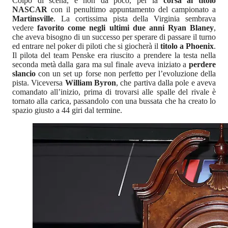
Colpo di scena, e non da poco, per la
corsa al titolo
NASCAR
con il penultimo appuntamento del campionato a
Martinsville
. La cortissima pista della Virginia sembrava
vedere
favorito come negli ultimi due anni Ryan Blaney
,
che aveva bisogno di un successo per sperare di passare il turno
ed entrare nel poker di piloti che si giocherà il
titolo a Phoenix
.
Il pilota del team Penske era riuscito a prendere la testa nella
seconda metà dalla gara ma sul finale aveva iniziato a
perdere
slancio
con un set up forse non perfetto per l’evoluzione della
pista. Viceversa
William Byron
, che partiva dalla pole e aveva
comandato all’inizio, prima di trovarsi alle spalle del rivale è
tornato alla carica, passandolo con una bussata che ha creato lo
spazio giusto a 44 giri dal termine.