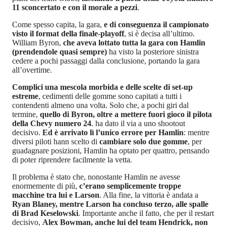
11 sconcertato e con il morale a pezzi
.
Come spesso capita, la gara,
e di conseguenza il campionato
visto il format della finale-playoff
, si è decisa all’ultimo.
William Byron,
che aveva lottato tutta la gara con Hamlin
(prendendole quasi sempre)
ha visto la posteriore sinistra
cedere a pochi passaggi dalla conclusione, portando la gara
all’overtime.
Complici una mescola morbida e delle scelte di set-up
estreme
, cedimenti delle gomme sono capitati a tutti i
contendenti almeno una volta. Solo che, a pochi giri dal
termine,
quello di Byron, oltre a mettere fuori gioco il pilota
della Chevy numero 24
. ha dato il via a uno shootout
decisivo.
Ed è arrivato lì l’unico errore per Hamlin
: mentre
diversi piloti hann scelto di
cambiare solo due gomme
, per
guadagnare posizioni, Hamlin ha optato per quattro, pensando
di poter riprendere facilmente la vetta.
Il problema è stato che, nonostante Hamlin ne avesse
enormemente di più,
c’erano semplicemente troppe
macchine tra lui e Larson
. Alla fine, la vittoria è andata a
Ryan Blaney, mentre Larson ha concluso terzo, alle spalle
di Brad Keselowski
. Importante anche il fatto, che per il restart
decisivo,
Alex Bowman, anche lui del team Hendrick, non