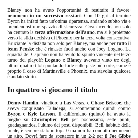
Blaney non ha avuto l'opportunità di restituire il favore,
nemmeno in un succesivo re-start
. Con 10 giri al termine
Byron ha infatti fatto un'ottima ripartenza, andando subito via e
prendendosi uno spazzio di sicurezza. Così facendo non solo
ha centrato la
terza affermazione dell'anno
, ma si è proiettato
verso la sfida decisiva di Phoenix per la terza volta consecutiva.
Bruciante la disfatta non solo per Blaney, ma anche per
tutto il
team Penske
che è rimasto fuori anche con Joey Logano. La
squadra del Capitano non ha avuto lo spunto vincente nel terzo
turno dei playoff:
Logano
e
Blaney
avevano vinto tre degli
ultimi quattro titoli puntando forte sulle piste più corte, come è
proprio il caso di Martinsville e Phoenix, ma stavolta qualcosa
è andato storto.
In quattro si giocano il titolo
Denny Hamlin
, vincitore a Las Vegas, e
Chase Briscoe
, che
aveva conquistato Talladega, si scontreranno quindi contro
Byron
e
Kyle Larson
. Il californiano (quinto) ha avuto la
meglio su
Christopher Bell
per pochissimo, sette punti,
guadagnandosi l'ultimo dei posti disponibili. Bell, habitué della
finale, è sempre stato in top-10 ma non ha condotto nemmeno
un giro. Dovrà fare da spettatore in un 2-2 per il
Joe Gibbs