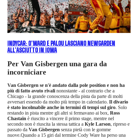
INDYCAR: O’WARD E PALOU LASCIANO NEWGARDEN
ALL’ASCIUTTO IN IOWA
Per Van Gisbergen una gara da
incorniciare
Van Gisbergen se n'è andato dalla pole position e non ha
più di fatto avuto rivali
nonostante - al contrario che a
Chicago - la grande conoscenza della pista da parte di molti
avversari essendo da molto più tempo in calendario.
Il divario
è stato incolmabile anche in termini di tempi sul giro
. Solo
restando in pista mentre gli altri si fermavano ai box,
Ross
Chastain
è riuscito a vincere il primo stage, mentre nel
secondo non è riuscita la stessa tattica a
Kyle Larson
, ripreso e
passato da
Van Gisbergen
senza pietà con le gomme
nuove.Quando a 15 giri dal termine Cody Ware ha perso una