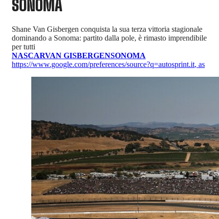
SONOMA
Shane Van Gisbergen conquista la sua terza vittoria stagionale
dominando a Sonoma: partito dalla pole, è rimasto imprendibile
per tutti
NASCAR
VAN GISBERGEN
SONOMA
https://www.google.com/preferences/source?q=autosprint.it
,
as