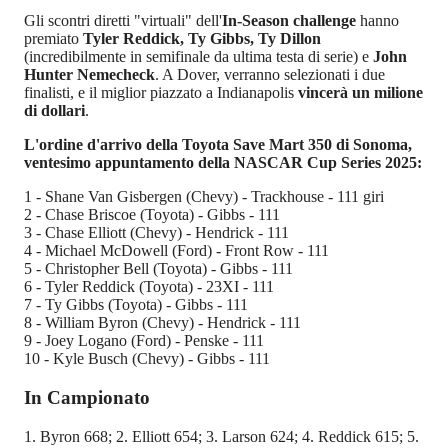
Gli scontri diretti "virtuali" dell'
In-Season challenge
hanno
premiato
Tyler Reddick, Ty Gibbs, Ty Dillon
(incredibilmente in semifinale da ultima testa di serie) e
John
Hunter Nemecheck
. A Dover, verranno selezionati i due
finalisti, e il miglior piazzato a Indianapolis
vincerà un milione
di dollari
.
L'ordine d'arrivo della Toyota Save Mart 350 di Sonoma,
ventesimo appuntamento della NASCAR Cup Series 2025:
1 - Shane Van Gisbergen (Chevy) - Trackhouse - 111 giri
2 - Chase Briscoe (Toyota) - Gibbs - 111
3 - Chase Elliott (Chevy) - Hendrick - 111
4 - Michael McDowell (Ford) - Front Row - 111
5 - Christopher Bell (Toyota) - Gibbs - 111
6 - Tyler Reddick (Toyota) - 23XI - 111
7 - Ty Gibbs (Toyota) - Gibbs - 111
8 - William Byron (Chevy) - Hendrick - 111
9 - Joey Logano (Ford) - Penske - 111
10 - Kyle Busch (Chevy) - Gibbs - 111
In Campionato
1. Byron 668; 2. Elliott 654; 3. Larson 624; 4. Reddick 615; 5.