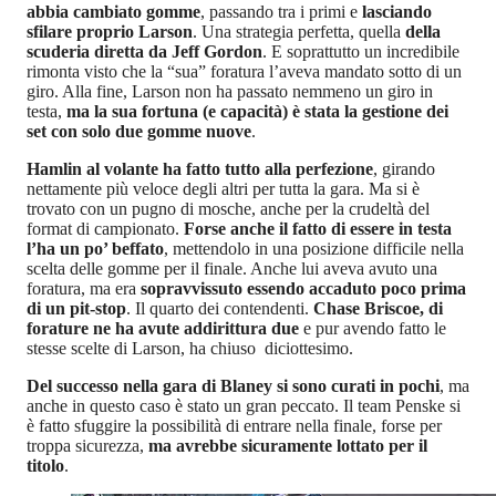
abbia cambiato gomme
, passando tra i primi e
lasciando
sfilare proprio Larson
. Una strategia perfetta, quella
della
scuderia diretta da Jeff Gordon
. E soprattutto un incredibile
rimonta visto che la “sua” foratura l’aveva mandato sotto di un
giro. Alla fine, Larson non ha passato nemmeno un giro in
testa,
ma la sua fortuna (e capacità) è stata la gestione dei
set con solo due gomme nuove
.
Hamlin al volante ha fatto tutto alla perfezione
, girando
nettamente più veloce degli altri per tutta la gara. Ma si è
trovato con un pugno di mosche, anche per la crudeltà del
format di campionato.
Forse anche il fatto di essere in testa
l’ha un po’ beffato
, mettendolo in una posizione difficile nella
scelta delle gomme per il finale. Anche lui aveva avuto una
foratura, ma era
sopravvissuto essendo accaduto poco prima
di un pit-stop
. Il quarto dei contendenti.
Chase Briscoe, di
forature ne ha avute addirittura due
e pur avendo fatto le
stesse scelte di Larson, ha chiuso diciottesimo.
Del successo nella gara di Blaney si sono curati in pochi
, ma
anche in questo caso è stato un gran peccato. Il team Penske si
è fatto sfuggire la possibilità di entrare nella finale, forse per
troppa sicurezza,
ma avrebbe sicuramente lottato per il
titolo
.