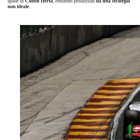
spalle di
Colton Herta
, entrambi penalizzati
da una strategia
non ideale
.