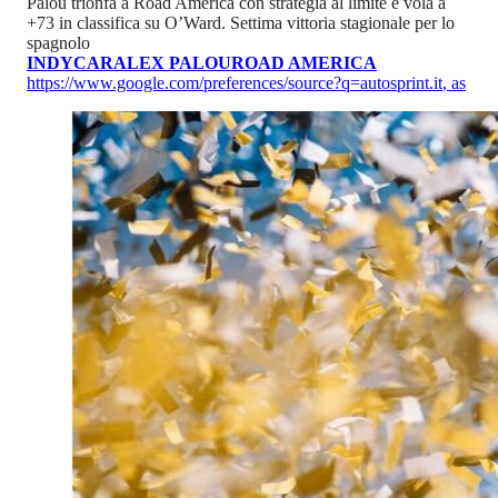
Palou trionfa a Road America con strategia al limite e vola a
+73 in classifica su O’Ward. Settima vittoria stagionale per lo
spagnolo
INDYCAR
ALEX PALOU
ROAD AMERICA
https://www.google.com/preferences/source?q=autosprint.it
,
as