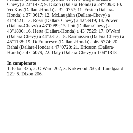
Chevy) a 23"1972; 9. Dixon (Dallara-Honda) a 29"4093; 10.
VeeKay (Dallara-Honda) a 32"0757; 11. Foster (Dallara-
Honda) a 37"0617; 12. McLaughlin (Dallara-Chevy) a
41"4421; 13. Rossi (Dallara-Chevy) a 42"3919; 14. Power
(Dallara-Chevy) a 43"0989; 15. Ilott (Dallara-Chevy) a
43"1800; 16. Herta (Dallara-Honda) a 43"7525; 17. O'Ward
(Dallara-Chevy) a 44"3313; 18. Rasmussen (Dallara-Chevy) a
45"1138; 19. DeFrancesco (Dallara-Honda) a 46"5774; 20.
Rahal (Dallara-Honda) a 47"0728; 21. Ericsson (Dallara-
Honda) a 47"6079; 22. Daly (Dallara-Chevy) a 1'04"1818
In campionato
1. Palou 335; 2. O'Ward 262; 3. Kirkwood 260; 4. Lundgaard
221; 5. Dixon 206.