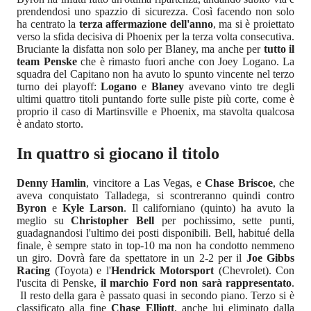
prendendosi uno spazzio di sicurezza. Così facendo non solo
ha centrato la
terza affermazione dell'anno
, ma si è proiettato
verso la sfida decisiva di Phoenix per la terza volta consecutiva.
Bruciante la disfatta non solo per Blaney, ma anche per
tutto il
team Penske
che è rimasto fuori anche con Joey Logano. La
squadra del Capitano non ha avuto lo spunto vincente nel terzo
turno dei playoff:
Logano
e
Blaney
avevano vinto tre degli
ultimi quattro titoli puntando forte sulle piste più corte, come è
proprio il caso di Martinsville e Phoenix, ma stavolta qualcosa
è andato storto.
In quattro si giocano il titolo
Denny Hamlin
, vincitore a Las Vegas, e
Chase Briscoe
, che
aveva conquistato Talladega, si scontreranno quindi contro
Byron
e
Kyle Larson
. Il californiano (quinto) ha avuto la
meglio su
Christopher Bell
per pochissimo, sette punti,
guadagnandosi l'ultimo dei posti disponibili. Bell, habitué della
finale, è sempre stato in top-10 ma non ha condotto nemmeno
un giro. Dovrà fare da spettatore in un 2-2 per il
Joe Gibbs
Racing
(Toyota) e l'
Hendrick Motorsport
(Chevrolet). Con
l'uscita di Penske,
il marchio Ford non sarà rappresentato
.
Il resto della gara è passato quasi in secondo piano. Terzo si è
classificato alla fine
Chase Elliott
, anche lui eliminato dalla