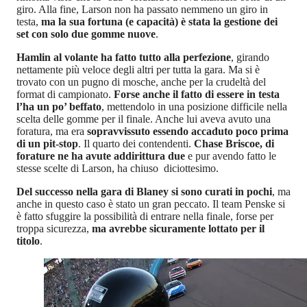
giro. Alla fine, Larson non ha passato nemmeno un giro in
testa,
ma la sua fortuna (e capacità) è stata la gestione dei
set con solo due gomme nuove
.
Hamlin al volante ha fatto tutto alla perfezione
, girando
nettamente più veloce degli altri per tutta la gara. Ma si è
trovato con un pugno di mosche, anche per la crudeltà del
format di campionato.
Forse anche il fatto di essere in testa
l’ha un po’ beffato
, mettendolo in una posizione difficile nella
scelta delle gomme per il finale. Anche lui aveva avuto una
foratura, ma era
sopravvissuto essendo accaduto poco prima
di un pit-stop
. Il quarto dei contendenti.
Chase Briscoe, di
forature ne ha avute addirittura due
e pur avendo fatto le
stesse scelte di Larson, ha chiuso diciottesimo.
Del successo nella gara di Blaney si sono curati in pochi
, ma
anche in questo caso è stato un gran peccato. Il team Penske si
è fatto sfuggire la possibilità di entrare nella finale, forse per
troppa sicurezza,
ma avrebbe sicuramente lottato per il
titolo
.