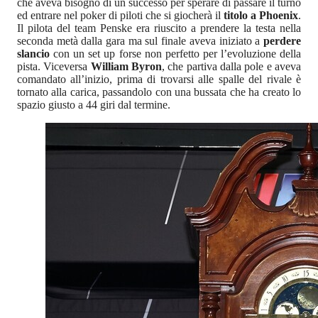
che aveva bisogno di un successo per sperare di passare il turno
ed entrare nel poker di piloti che si giocherà il
titolo a Phoenix
.
Il pilota del team Penske era riuscito a prendere la testa nella
seconda metà dalla gara ma sul finale aveva iniziato a
perdere
slancio
con un set up forse non perfetto per l’evoluzione della
pista. Viceversa
William Byron
, che partiva dalla pole e aveva
comandato all’inizio, prima di trovarsi alle spalle del rivale è
tornato alla carica, passandolo con una bussata che ha creato lo
spazio giusto a 44 giri dal termine.