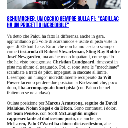
SCHUMACHER, UN OCCHIO SEMPRE SULLA F1: "CADILLAC
HA UN PROGETTO INCREDIBILE"
Va detto che Palou ha fatto la differenza anche in gara,
approfittando più volte di scaramucce e uscite di pista viste in
quel di Elkhart Lake. Errori che non hanno lasciato scampo
come
i testacoda di Robert Shwartzman, Sting Ray Robb e
Josef Newgarden
, ma anche meno impattanti, come quello
che ha visto protagonista
Christian Lundgaard
, rimessosi in
pista ma ultimo al traguardo. Poi, ci sono state le "macchinate"
scambiate a tratti da piloti impegnati in staccate al limite.
L'esempio, un "lungo" incredibilmente recuperato da
Will
Power
facendo perdere due posizioni a
Kirkwood
che, poco
dopo,
l'ha accompagnato fuori pista
(con Palou che nel
frattempo se ne andava).
Quinta posizione per
Marcus Armstrong, seguito da David
Malukas, Nolan Siegel e da Dixon
. Sono continuati i dolori
del
team Penske
, con
Scott McLaughlin miglior
rappresentante al dodicesimo posto
, ma anche per
McLaren, Pato O'Ward ha chiuso diciassettesimo
, alle