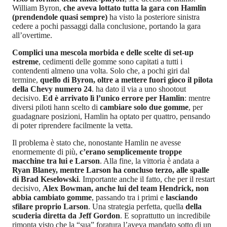
William Byron,
che aveva lottato tutta la gara con Hamlin
(prendendole quasi sempre)
ha visto la posteriore sinistra
cedere a pochi passaggi dalla conclusione, portando la gara
all’overtime.
Complici una mescola morbida e delle scelte di set-up
estreme
, cedimenti delle gomme sono capitati a tutti i
contendenti almeno una volta. Solo che, a pochi giri dal
termine,
quello di Byron, oltre a mettere fuori gioco il pilota
della Chevy numero 24
. ha dato il via a uno shootout
decisivo.
Ed è arrivato lì l’unico errore per Hamlin
: mentre
diversi piloti hann scelto di
cambiare solo due gomme
, per
guadagnare posizioni, Hamlin ha optato per quattro, pensando
di poter riprendere facilmente la vetta.
Il problema è stato che, nonostante Hamlin ne avesse
enormemente di più,
c’erano semplicemente troppe
macchine tra lui e Larson
. Alla fine, la vittoria è andata a
Ryan Blaney, mentre Larson ha concluso terzo, alle spalle
di Brad Keselowski
. Importante anche il fatto, che per il restart
decisivo,
Alex Bowman, anche lui del team Hendrick, non
abbia cambiato gomme
, passando tra i primi e
lasciando
sfilare proprio Larson
. Una strategia perfetta, quella
della
scuderia diretta da Jeff Gordon
. E soprattutto un incredibile
rimonta visto che la “sua” foratura l’aveva mandato sotto di un