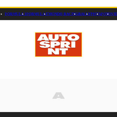
FORMULA 1
FORMULA E
MONDO RACING
RALLY
PISTA
FOTO
VI