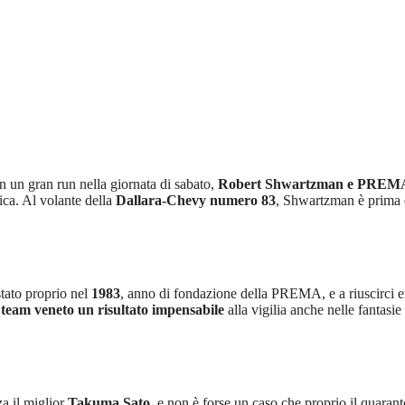
n un gran run nella giornata di sabato,
Robert Shwartzman e PREMA ha
ica. Al volante della
Dallara-Chevy numero 83
, Shwartzman è prima e
stato proprio nel
1983
, anno di fondazione della PREMA, e a riuscirci er
l team veneto un risultato impensabile
alla vigilia anche nelle fantasie
za il miglior
Takuma Sato
, e non è forse un caso che proprio il quara