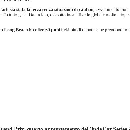
rk sia stata la terza senza situazioni di caution
, avvenimento più un
"a tutto gas". Da un lato, ciò sottolinea il livello globale molto alto, co
o a Long Beach ha oltre 60 punti
, già più di quanti se ne prendono in 
Grand Prix, quarto appuntamento dell'IndyCar Series 