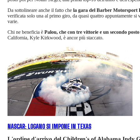
Da sottolineare anche il fatto che
la gara del Barber Motorsport Pa
verificata solo una al primo giro, da quasi quattro appuntamente si va 
varie.
Chi ne beneficia è
Palou, che con tre vittorie e un secondo post
California, Kyle Kirkwood, è ancor più staccato.
NASCAR: LOGANO SI IMPONE IN TEXAS
L'ordine d'arrivo del Children's of Alabama Indy 