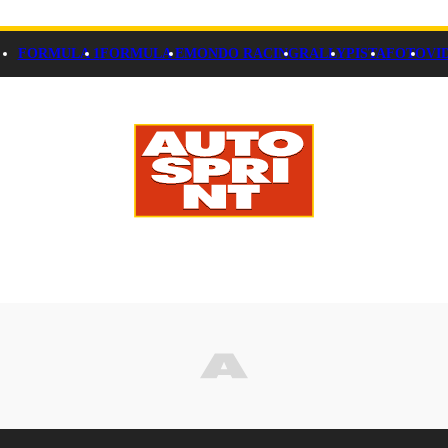
FORMULA 1
FORMULA E
MONDO RACING
RALLY
PISTA
FOTO
VI