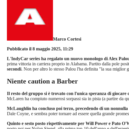
Marco Cortesi
Pubblicato il 8 maggio 2025, 11:29
L'IndyCar series ha regalato un nuovo monologo di Alex Palo
prima vittoria in carriera proprio in Alabama. Partito dalla pole po
secondi
. Non per altro lo stesso Palou l'ha definita "la sua miglior 
Niente caution a Barber
Il resto del gruppo si è trovato con l'unica speranza di giocare 
McLaren ha compiuto numerosi sorpassi sia in pista (a partire da quel
McLaughlin ha concluso poi terzo, precedendo di un nonnulla
Dale Coyne, e sembra poter tornare ad essere quella grande promessa
Quinto e sesto posto rispettivamente per Will Power e Pato O'
posto poi per Nolan Siegel, alla prima top-10 dell'anno e dell'espe