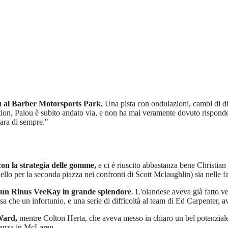
u al Barber Motorsports Park.
Una pista con ondulazioni, cambi di dir
sition, Palou è subito andato via, e non ha mai veramente dovuto rispond
gara di sempre."
con la strategia delle gomme,
e ci è riuscito abbastanza bene Christian
lo per la seconda piazza nei confronti di Scott Mclaughlin) sia nelle fas
 un Rinus VeeKay in grande splendore
. L'olandese aveva già fatto v
 che un infortunio, e una serie di difficoltà al team di Ed Carpenter, 
Ward,
mentre Colton Herta, che aveva messo in chiaro un bel potenziale,
rienza in McLaren.