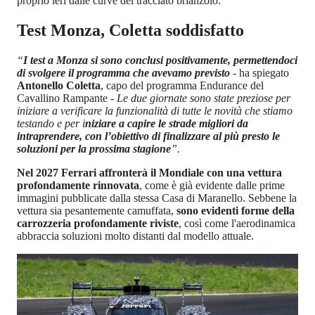
proprio ieri dalle curve del tracciato brianzolo.
Test Monza, Coletta soddisfatto
“
I test a Monza si sono conclusi positivamente, permettendoci
di svolgere il programma che avevamo previsto
-
ha spiegato
Antonello Coletta
, capo del programma Endurance del
Cavallino Rampante
- Le due giornate sono state preziose per
iniziare a verificare la funzionalità di tutte le novità che stiamo
testando e per i
niziare a capire le strade migliori da
intraprendere, con l’obiettivo di finalizzare al più presto le
soluzioni per la prossima stagione
”.
Nel 2027 Ferrari affronterà il Mondiale con una vettura
profondamente rinnovata
, come è già evidente dalle prime
immagini pubblicate dalla stessa Casa di Maranello. Sebbene la
vettura sia pesantemente camuffata,
sono evidenti forme della
carrozzeria profondamente riviste
, così come l'aerodinamica
abbraccia soluzioni molto distanti dal modello attuale.