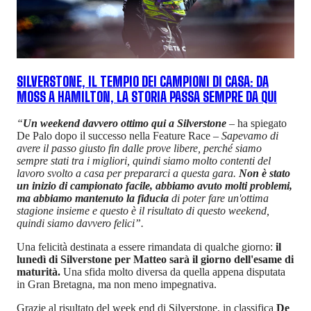
SILVERSTONE, IL TEMPIO DEI CAMPIONI DI CASA: DA
MOSS A HAMILTON, LA STORIA PASSA SEMPRE DA QUI
“
Un weekend davvero ottimo qui a Silverstone
–
ha spiegato
De Palo dopo il successo nella Feature Race
– Sapevamo di
avere il passo giusto fin dalle prove libere, perché siamo
sempre stati tra i migliori, quindi siamo molto contenti del
lavoro svolto a casa per prepararci a questa gara.
Non è stato
un inizio di campionato facile, abbiamo avuto molti problemi,
ma abbiamo mantenuto la fiducia
di poter fare un'ottima
stagione insieme e questo è il risultato di questo weekend,
quindi siamo davvero felici”.
Una felicità destinata a essere rimandata di qualche giorno:
il
lunedì di Silverstone per Matteo sarà il giorno dell'esame di
maturità.
Una sfida molto diversa da quella appena disputata
in Gran Bretagna, ma non meno impegnativa.
Grazie al risultato del week end di Silverstone, in classifica
De