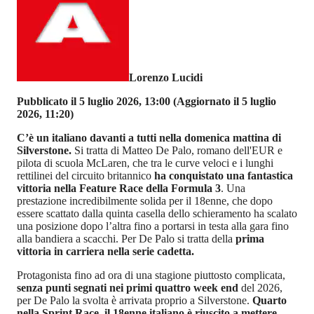
Lorenzo Lucidi
Pubblicato il 5 luglio 2026, 13:00
(Aggiornato il 5 luglio
2026, 11:20)
C’è un italiano davanti a tutti nella domenica mattina di
Silverstone.
Si tratta di Matteo De Palo, romano dell'EUR e
pilota di scuola McLaren, che tra le curve veloci e i lunghi
rettilinei del circuito britannico
ha conquistato una fantastica
vittoria nella Feature Race della Formula 3
. Una
prestazione incredibilmente solida per il 18enne, che dopo
essere scattato dalla quinta casella dello schieramento ha scalato
una posizione dopo l’altra fino a portarsi in testa alla gara fino
alla bandiera a scacchi. Per De Palo si tratta della
prima
vittoria in carriera nella serie cadetta.
Protagonista fino ad ora di una stagione piuttosto complicata,
senza punti segnati nei primi quattro week end
del 2026,
per De Palo la svolta è arrivata proprio a Silverstone.
Quarto
nella Sprint Race, il 18enne italiano è riuscito a mettere