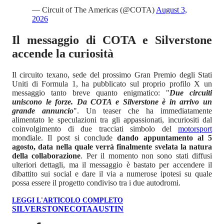
— Circuit of The Americas (@COTA)
August 3,
2026
Il messaggio di COTA e Silverstone
accende la curiosità
Il circuito texano, sede del prossimo Gran Premio degli Stati
Uniti di Formula 1, ha pubblicato sul proprio profilo X un
messaggio tanto breve quanto enigmatico: "
Due circuiti
uniscono le forze. Da COTA e Silverstone è in arrivo un
grande annuncio
". Un teaser che ha immediatamente
alimentato le speculazioni tra gli appassionati, incuriositi dal
coinvolgimento di due tracciati simbolo del
motorsport
mondiale. Il post si conclude
dando appuntamento al 5
agosto, data nella quale verrà finalmente svelata la natura
della collaborazione
. Per il momento non sono stati diffusi
ulteriori dettagli, ma il messaggio è bastato per accendere il
dibattito sui social e dare il via a numerose ipotesi su quale
possa essere il progetto condiviso tra i due autodromi.
LEGGI L'ARTICOLO COMPLETO
SILVERSTONE
COTA
AUSTIN