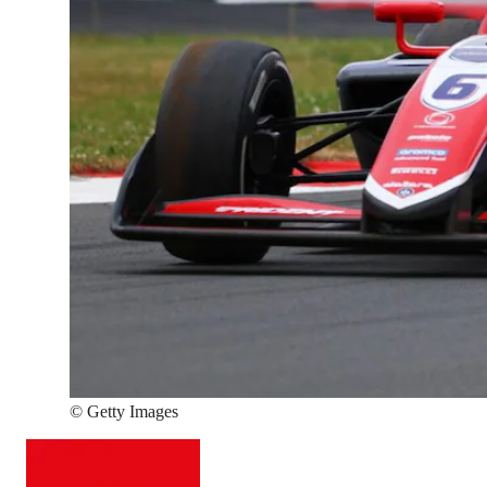
©
Getty Images