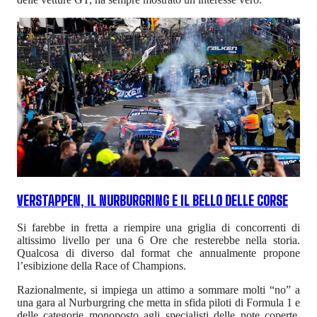
VERSTAPPEN, IL NURBURGRING E IL BELLO DELLE CORSE
Si farebbe in fretta a riempire una griglia di concorrenti di
altissimo livello per una 6 Ore che resterebbe nella storia.
Qualcosa di diverso dal format che annualmente propone
l’esibizione della Race of Champions.
Razionalmente, si impiega un attimo a sommare molti “no” a
una gara al Nurburgring che metta in sfida piloti di Formula 1 e
delle categorie monoposto agli specialisti delle note coperte.