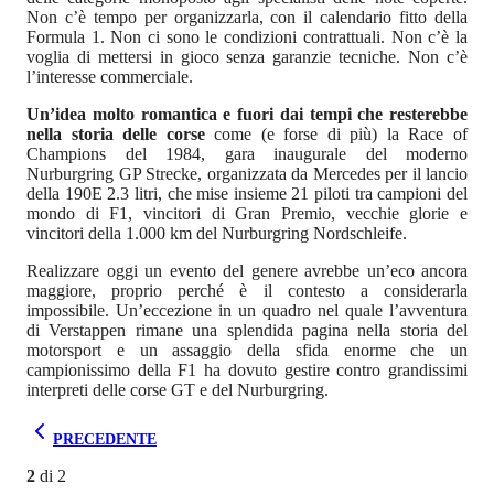
Non c’è tempo per organizzarla, con il calendario fitto della
Formula 1. Non ci sono le condizioni contrattuali. Non c’è la
voglia di mettersi in gioco senza garanzie tecniche. Non c’è
l’interesse commerciale.
Un’idea molto romantica e fuori dai tempi che resterebbe
nella storia delle corse
come (e forse di più) la Race of
Champions del 1984, gara inaugurale del moderno
Nurburgring GP Strecke, organizzata da Mercedes per il lancio
della 190E 2.3 litri, che mise insieme 21 piloti tra campioni del
mondo di F1, vincitori di Gran Premio, vecchie glorie e
vincitori della 1.000 km del Nurburgring Nordschleife.
Realizzare oggi un evento del genere avrebbe un’eco ancora
maggiore, proprio perché è il contesto a considerarla
impossibile. Un’eccezione in un quadro nel quale l’avventura
di Verstappen rimane una splendida pagina nella storia del
motorsport e un assaggio della sfida enorme che un
campionissimo della F1 ha dovuto gestire contro grandissimi
interpreti delle corse GT e del Nurburgring.
PRECEDENTE
2
di
2