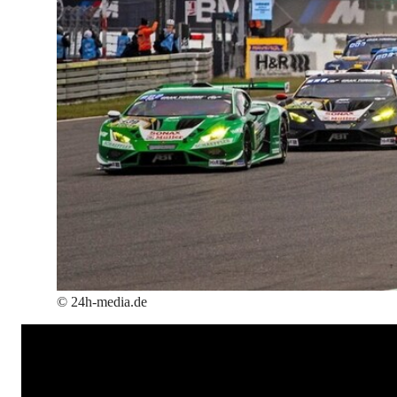
©
24h-media.de