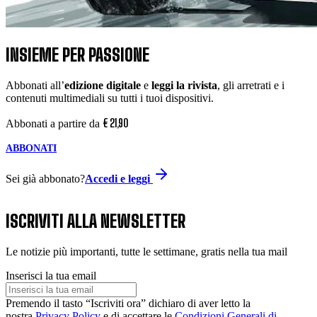
INSIEME PER PASSIONE
Abbonati all’
edizione digitale
e
leggi la rivista
, gli arretrati e i
contenuti multimediali su tutti i tuoi dispositivi.
€
21
,
90
Abbonati a partire da
ABBONATI
Sei già abbonato?
Accedi e leggi
ISCRIVITI ALLA NEWSLETTER
Le notizie più importanti, tutte le settimane, gratis nella tua mail
Inserisci la tua email
Premendo il tasto “Iscriviti ora” dichiaro di aver letto la
nostra
Privacy Policy
e di accettare le
Condizioni Generali di