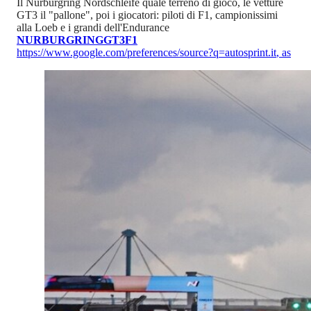
Il Nurburgring Nordschleife quale terreno di gioco, le vetture
GT3 il "pallone", poi i giocatori: piloti di F1, campionissimi
alla Loeb e i grandi dell'Endurance
NURBURGRING
GT3
F1
https://www.google.com/preferences/source?q=autosprint.it
,
as