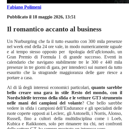
Fabiano Polimeni
Pubblicato il 18 maggio 2026, 13:51
Il romantico accanto al business
Un Nurburgring che fa il tutto esaurito con 300 mila presenze
nel week end della 24 ore vale, in modo numericamente uguale
e al tempo stesso opposto per tipologia dell’
aficionado
, un
Gran Premio di Formula 1 di grande successo. Eventi in
calendario che navigano stabilmente tre le 300 e 440 mila
presenze in tre giorni di gara, per intenderci sui numeri da tutto
esaurito che la stragrande maggioranza delle gare riesce a
portare a casa.
Al di là degli interessi economici particolari,
quanto sarebbe
bello creare una gara in stile Resto del mondo, con il
Nordschleife terreno della sfida e le vetture GT3 strumento
nelle mani dei campioni del volante
? Che bello sarebbe
vedere in sfida i campioni dell’Endurance e gli specialisti delle
ruote coperte opposti ai Leclerc, gli Antonelli, i Norris, Alonso,
Russell, fino a cultori della multidisciplina come i Loeb,
Kubica e Raikkonen, solo per rimanere tra chi, nei confronti
delle vetture GT, ha sempre mostrato un interesse vero.