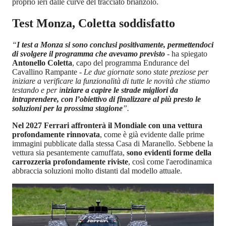
proprio ieri dalle curve del tracciato brianzolo.
Test Monza, Coletta soddisfatto
“
I test a Monza si sono conclusi positivamente, permettendoci
di svolgere il programma che avevamo previsto
-
ha spiegato
Antonello Coletta
, capo del programma Endurance del
Cavallino Rampante
- Le due giornate sono state preziose per
iniziare a verificare la funzionalità di tutte le novità che stiamo
testando e per i
niziare a capire le strade migliori da
intraprendere, con l’obiettivo di finalizzare al più presto le
soluzioni per la prossima stagione
”.
Nel 2027 Ferrari affronterà il Mondiale con una vettura
profondamente rinnovata
, come è già evidente dalle prime
immagini pubblicate dalla stessa Casa di Maranello. Sebbene la
vettura sia pesantemente camuffata,
sono evidenti forme della
carrozzeria profondamente riviste
, così come l'aerodinamica
abbraccia soluzioni molto distanti dal modello attuale.