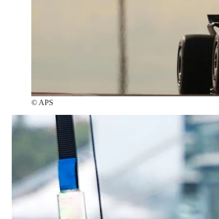
©
APS