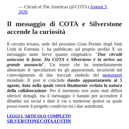
— Circuit of The Americas (@COTA)
August 3,
2026
Il messaggio di COTA e Silverstone
accende la curiosità
Il circuito texano, sede del prossimo Gran Premio degli Stati
Uniti di Formula 1, ha pubblicato sul proprio profilo X un
messaggio tanto breve quanto enigmatico: "
Due circuiti
uniscono le forze. Da COTA e Silverstone è in arrivo un
grande annuncio
". Un teaser che ha immediatamente
alimentato le speculazioni tra gli appassionati, incuriositi dal
coinvolgimento di due tracciati simbolo del
motorsport
mondiale. Il post si conclude
dando appuntamento al 5
agosto, data nella quale verrà finalmente svelata la natura
della collaborazione
. Per il momento non sono stati diffusi
ulteriori dettagli, ma il messaggio è bastato per accendere il
dibattito sui social e dare il via a numerose ipotesi su quale
possa essere il progetto condiviso tra i due autodromi.
LEGGI L'ARTICOLO COMPLETO
SILVERSTONE
COTA
AUSTIN