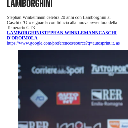
LAMBORGHINI
Stephan Winkelmann celebra 20 anni con Lamborghini ai
Caschi d’Oro e guarda con fiducia alla nuova avventura della
Temerario GT3
LAMBORGHINI
STEPHAN WINKLEMANN
CASCHI
D'ORO
IMOLA
https://www.google.com/preferences/source?q=autosprint.it
,
as