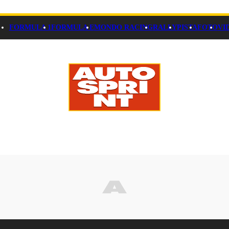
FORMULA 1
FORMULA E
MONDO RACING
RALLY
PISTA
FOTO
VI