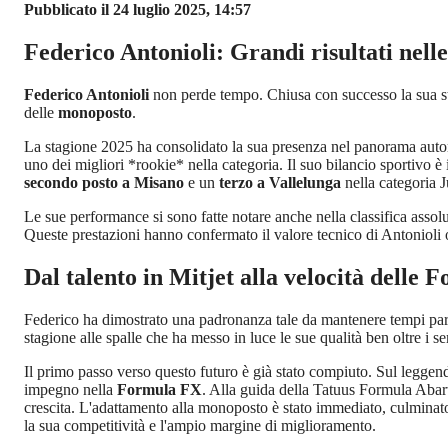
Pubblicato il 24 luglio 2025, 14:57
Federico Antonioli: Grandi risultati nelle
Federico Antonioli
non perde tempo. Chiusa con successo la sua sta
delle
monoposto
.
La stagione 2025 ha consolidato la sua presenza nel panorama automo
uno dei migliori *rookie* nella categoria. Il suo bilancio sportivo è
secondo posto a Misano
e un
terzo a Vallelunga
nella categoria J
Le sue performance si sono fatte notare anche nella classifica assol
Queste prestazioni hanno confermato il valore tecnico di Antonioli ol
Dal talento in Mitjet alla velocità delle 
Federico ha dimostrato una padronanza tale da mantenere tempi parag
stagione alle spalle che ha messo in luce le sue qualità ben oltre i 
Il primo passo verso questo futuro è già stato compiuto. Sul leggend
impegno nella
Formula FX
. Alla guida della Tatuus Formula Abart
crescita. L'adattamento alla monoposto è stato immediato, culminato
la sua competitività e l'ampio margine di miglioramento.