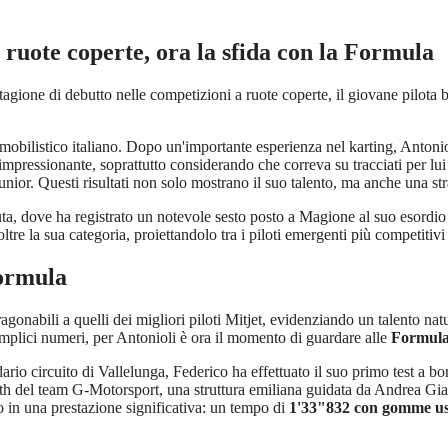
 ruote coperte, ora la sfida con la Formula
gione di debutto nelle competizioni a ruote coperte, il giovane pilota 
bilistico italiano. Dopo un'importante esperienza nel karting, Antonioli
 impressionante, soprattutto considerando che correva su tracciati per lu
unior. Questi risultati non solo mostrano il suo talento, ma anche una s
uta, dove ha registrato un notevole sesto posto a Magione al suo esordio 
tre la sua categoria, proiettandolo tra i piloti emergenti più competitivi
Formula
onabili a quelli dei migliori piloti Mitjet, evidenziando un talento na
semplici numeri, per Antonioli è ora il momento di guardare alle
Formul
ario circuito di Vallelunga, Federico ha effettuato il suo primo test a b
h del team G-Motorsport, una struttura emiliana guidata da Andrea Giann
 in una prestazione significativa: un tempo di
1'33"832 con gomme us