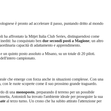
bolognese è pronto ad accelerare il passo, puntando dritto al mondo
 ha affrontato la Mitjet Italia Club Series, distinguendosi come
i inediti: ha conquistato ben
due secondi posti a Magione
, un altro
traordinaria capacità di adattamento e apprendimento.
e un quinto posto assoluto a Misano, su un totale di 20 piloti.
 dell'intero campionato.
turale che emerge con forza anche in situazioni complesse. Con una
a
, con le ruote scoperte come il suo prossimo grande traguardo.
ordo di una
monoposto
, preparando il terreno per un possibile
etta, Antonioli ha trovato l'ambiente ideale per proseguire la sua
ate
al terzo turno. Un crono che ha subito attirato l'attenzione per