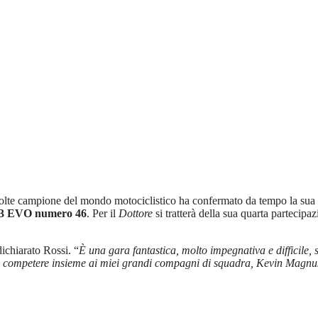
volte campione del mondo motociclistico ha confermato da tempo la sua pr
GT3 EVO numero 46
. Per il
Dottore
si tratterà della sua quarta partecipa
dichiarato Rossi. “
È una gara fantastica, molto impegnativa e difficile, su
 di competere insieme ai miei grandi compagni di squadra, Kevin Magn