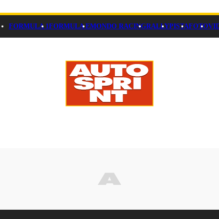
FORMULA 1
FORMULA E
MONDO RACING
RALLY
PISTA
FOTO
VI