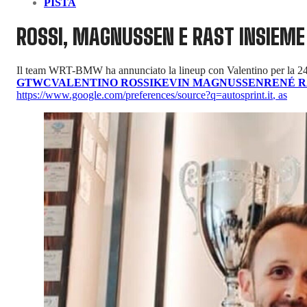
PISTA
ROSSI, MAGNUSSEN E RAST INSIEME 
Il team WRT-BMW ha annunciato la lineup con Valentino per la 24 O
GTWC
VALENTINO ROSSI
KEVIN MAGNUSSEN
RENÉ R
https://www.google.com/preferences/source?q=autosprint.it
,
as