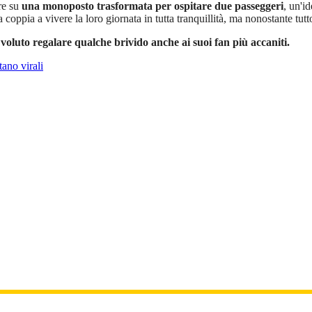
re su
una monoposto trasformata per ospitare due passeggeri
, un'i
pia a vivere la loro giornata in tutta tranquillità, ma nonostante tutto, 
a voluto regalare qualche brivido anche ai suoi fan più accaniti.
ano virali