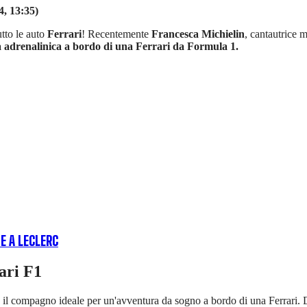
4, 13:35)
tto le auto
Ferrari
! Recentemente
Francesca Michielin
, cantautrice 
 adrenalinica a bordo di una Ferrari da Formula 1.
E A LECLERC
ari F1
, il compagno ideale per un'avventura da sogno a bordo di una Ferrari. Da