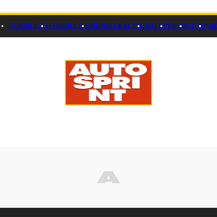
FORMULA 1
FORMULA E
MONDO RACING
RALLY
PISTA
FOTO
VI