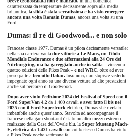
breve cronoscalata non è mancato.
In una domenica
caratterizzata da temperature decisamente sopra alla media
britannica,
la sfida è stata serratissima e ha visto emergere
ancora una volta Romain Dumas
, ancora una volta su una
Ford.
Dumas: il re di Goodwood... e non solo
Francese classe 1977, Dumas è un pilota decisamente versatile:
nella sua carriera vanta
due vittorie a Le Mans, un Titolo
Mondiale Endurance e due affermazioni alla 24 Ore del
Nürburgring, ma ha gareggiato anche in salita
– vincendo
quattro edizioni della Pikes Peak –
e nel WRC
, oltre ad aver
preso parte a
ben otto Dakar.
Insomma, non stupisce vederlo
impegnato ogni anno su una diversa vettura ad alte prestazioni
anche sul percorso di Goodwood.
Dopo aver vinto l’edizione 2024 del Festival of Speed con il
Ford SuperVan 4.2
da 1.400 cavalli
e aver fatto il bis nel
2025 con il Ford Supertruck
elettrico, Dumas si è rivelato
imbattibile anche quest’anno. Stavolta ad accompagnare il
francese nella gara shoot-out è stato un altro mezzo estremo
realizzato dalla Casa dell’Ovale blu, la
Super Mustang Mach-
E, elettrica da 1.421 cavalli
con cui lo stesso Dumas ha vinto
a Pikes Peak poche settimane fa.