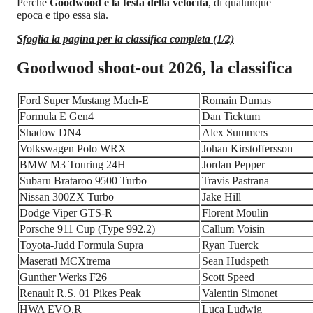
Perché
Goodwood è la festa della velocità
, di qualunque
epoca e tipo essa sia.
Sfoglia la pagina per la classifica completa (1/2)
Goodwood shoot-out 2026, la classifica
Ford Super Mustang Mach-E
Romain Dumas
Formula E Gen4
Dan Ticktum
Shadow DN4
Alex Summers
Volkswagen Polo WRX
Johan Kirstoffersson
BMW M3 Touring 24H
Jordan Pepper
Subaru Brataroo 9500 Turbo
Travis Pastrana
Nissan 300ZX Turbo
Jake Hill
Dodge Viper GTS-R
Florent Moulin
Porsche 911 Cup (Type 992.2)
Callum Voisin
Toyota-Judd Formula Supra
Ryan Tuerck
Maserati MCXtrema
Sean Hudspeth
Gunther Werks F26
Scott Speed
Renault R.S. 01 Pikes Peak
Valentin Simonet
HWA EVO.R
Luca Ludwig