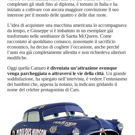
completato gli studi fino al diploma, è tornato in Italia e ha
iniziato a coltivare con ancora maggiore convinzione il suo
interesse per il mondo delle quattro e delle due ruote.
L’idea di acquistare una macchina americana lo accompagnava
da tempo, e Giuseppe si è imbattuto in un esemplare già
trasformato nelle sembianze di Saetta McQueen. Come
raccontato al quotidiano comasco, nonostante il sacrificio
economico, ha deciso di cogliere l’occasione, anche perché
l’auto era già completamente allestita e non richiedeva ulteriori
modifiche.
Oggi quella Camaro
è diventata un’attrazione ovunque
venga parcheggiata o attraversi le vie della città
. Un grande
soddisfazione, ha spiegato nell’intervista, è vedere l’entusiasmo
dei bambini che, appena la notano, la indicano gridando il
nome del celebre protagonista di Cars.