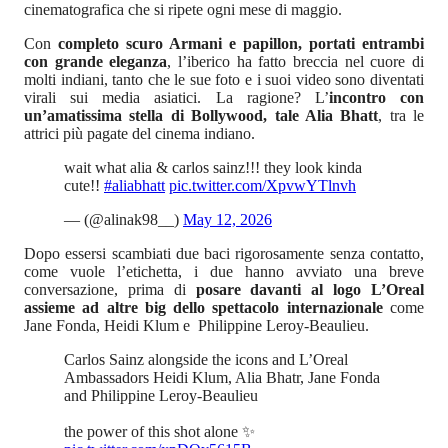
cinematografica che si ripete ogni mese di maggio.
Con
completo scuro Armani e papillon, portati entrambi
con grande eleganza
, l’iberico ha fatto breccia nel cuore di
molti indiani, tanto che le sue foto e i suoi video sono diventati
virali sui media asiatici. La ragione? L’
incontro con
un’amatissima stella di Bollywood, tale Alia Bhatt
, tra le
attrici più pagate del cinema indiano.
wait what alia & carlos sainz!!! they look kinda
cute!!
#aliabhatt
pic.twitter.com/XpvwYTlnvh
— (@alinak98__)
May 12, 2026
Dopo essersi scambiati due baci rigorosamente senza contatto,
come vuole l’etichetta, i due hanno avviato una breve
conversazione, prima di
posare davanti al logo L’Oreal
assieme ad altre big dello spettacolo internazionale
come
Jane Fonda, Heidi Klum e Philippine Leroy-Beaulieu.
Carlos Sainz alongside the icons and L’Oreal
Ambassadors Heidi Klum, Alia Bhatr, Jane Fonda
and Philippine Leroy-Beaulieu
the power of this shot alone ✨