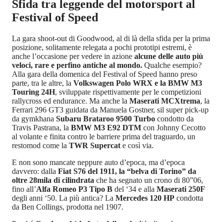
Sfida tra leggende del motorsport al
Festival of Speed
La gara shoot-out di Goodwood, al di là della sfida per la prima
posizione, solitamente relegata a pochi prototipi estremi, è
anche l’occasione per vedere in azione
alcune delle auto più
veloci, rare e perfino antiche al mondo.
Qualche esempio?
Alla gara della domenica del Festival of Speed hanno preso
parte, tra le altre, la
Volkswagen Polo WRX e la BMW M3
Touring 24H
, sviluppate rispettivamente per le competizioni
rallycross ed endurance. Ma anche la
Maserati MCXtrema
, la
Ferrari 296 GT3 guidata da Manuela Gostner, sil super pick-up
da gymkhana
Subaru Brataroo 9500 Turbo
condotto da
Travis Pastrana, la
BMW M3 E92 DTM
con Johnny Cecotto
al volante e finita contro le barriere prima del traguardo, un
restomod come la
TWR Supercat
e così via.
E non sono mancate neppure auto d’epoca, ma d’epoca
davvero: dalla
Fiat S76 del 1911, la “belva di Torino” da
oltre 28mila di cilindrata
che ha segnato un crono di 80”06,
fino all’
Alfa Romeo P3 Tipo B
del ‘34 e alla
Maserati 250F
degli anni ‘50. La più antica? La
Mercedes 120 HP
condotta
da Ben Collings, prodotta nel 1907.