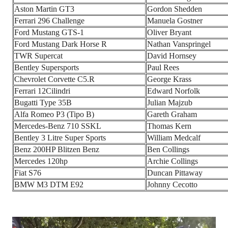
Aston Martin GT3
Gordon Shedden
Ferrari 296 Challenge
Manuela Gostner
Ford Mustang GTS-1
Oliver Bryant
Ford Mustang Dark Horse R
Nathan Vanspringel
TWR Supercat
David Hornsey
Bentley Supersports
Paul Rees
Chevrolet Corvette C5.R
George Krass
Ferrari 12Cilindri
Edward Norfolk
Bugatti Type 35B
Julian Majzub
Alfa Romeo P3 (Tipo B)
Gareth Graham
Mercedes-Benz 710 SSKL
Thomas Kern
Bentley 3 Litre Super Sports
William Medcalf
Benz 200HP Blitzen Benz
Ben Collings
Mercedes 120hp
Archie Collings
Fiat S76
Duncan Pittaway
BMW M3 DTM E92
Johnny Cecotto