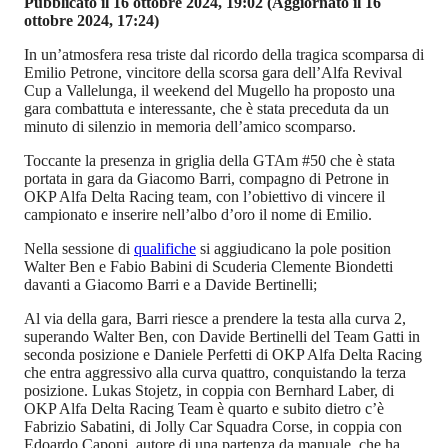
Pubblicato il 16 ottobre 2024, 19:02
(Aggiornato il 16
ottobre 2024, 17:24)
In un’atmosfera resa triste dal ricordo della tragica scomparsa di
Emilio Petrone, vincitore della scorsa gara dell’Alfa Revival
Cup a Vallelunga, il weekend del Mugello ha proposto una
gara combattuta e interessante, che è stata preceduta da un
minuto di silenzio in memoria dell’amico scomparso.
Toccante la presenza in griglia della GTAm #50 che è stata
portata in gara da Giacomo Barri, compagno di Petrone in
OKP Alfa Delta Racing team, con l’obiettivo di vincere il
campionato e inserire nell’albo d’oro il nome di Emilio.
Nella sessione di
qualifiche
si aggiudicano la pole position
Walter Ben e Fabio Babini di Scuderia Clemente Biondetti
davanti a Giacomo Barri e a Davide Bertinelli;
Al via della gara, Barri riesce a prendere la testa alla curva 2,
superando Walter Ben, con Davide Bertinelli del Team Gatti in
seconda posizione e Daniele Perfetti di OKP Alfa Delta Racing
che entra aggressivo alla curva quattro, conquistando la terza
posizione. Lukas Stojetz, in coppia con Bernhard Laber, di
OKP Alfa Delta Racing Team è quarto e subito dietro c’è
Fabrizio Sabatini, di Jolly Car Squadra Corse, in coppia con
Edoardo Caponi, autore di una partenza da manuale, che ha