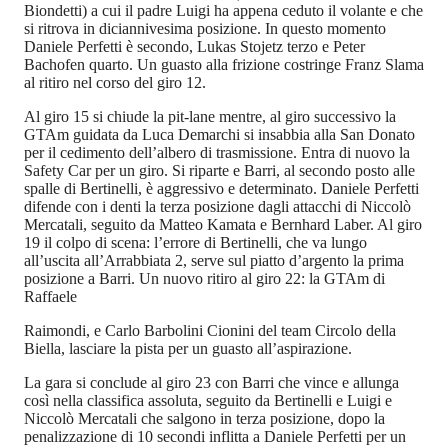
Biondetti) a cui il padre Luigi ha appena ceduto il volante e che
si ritrova in diciannivesima posizione. In questo momento
Daniele Perfetti è secondo, Lukas Stojetz terzo e Peter
Bachofen quarto. Un guasto alla frizione costringe Franz Slama
al ritiro nel corso del giro 12.
Al giro 15 si chiude la pit-lane mentre, al giro successivo la
GTAm guidata da Luca Demarchi si insabbia alla San Donato
per il cedimento dell’albero di trasmissione. Entra di nuovo la
Safety Car per un giro. Si riparte e Barri, al secondo posto alle
spalle di Bertinelli, è aggressivo e determinato. Daniele Perfetti
difende con i denti la terza posizione dagli attacchi di Niccolò
Mercatali, seguito da Matteo Kamata e Bernhard Laber. Al giro
19 il colpo di scena: l’errore di Bertinelli, che va lungo
all’uscita all’Arrabbiata 2, serve sul piatto d’argento la prima
posizione a Barri. Un nuovo ritiro al giro 22: la GTAm di
Raffaele
Raimondi, e Carlo Barbolini Cionini del team Circolo della
Biella, lasciare la pista per un guasto all’aspirazione.
La gara si conclude al giro 23 con Barri che vince e allunga
così nella classifica assoluta, seguito da Bertinelli e Luigi e
Niccolò Mercatali che salgono in terza posizione, dopo la
penalizzazione di 10 secondi inflitta a Daniele Perfetti per un