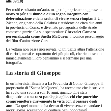
alle 09:18)
Per molti è soltanto un’auto, ma per il proprietario rappresenta
molto di più:
è il simbolo di un sogno inseguito con
determinazione e della scelta di vivere senza rimpianti
. Un
24enne, originario della Calabria e residente da circa due anni
in provincia di Como, è diventato protagonista delle strade
comasche grazie alla sua spettacolare
Chevrolet Camaro
personalizzata come Saetta McQueen
, l’iconico personaggio
del film d’animazione Cars.
La vettura non passa inosservata. Ogni uscita attira l’attenzione
di curiosi, turisti e soprattutto dei più piccoli, che riconoscono
immediatamente il loro beniamino e si fermano per una
fotografia.
La storia di Giuseppe
In un’intervista rilasciata a La Provincia di Como, Giuseppe, il
proprietario di "Saetta McQueen", ha raccontato che la sua vita
ha avuto una svolta a soli 16 anni, quando gli è stata
diagnosticata
una rara patologia agli occhi che potrebbe
compromettere gravemente la vista con il passare degli
anni
. Da quel momento ha deciso di vivere senza rimandare i
propri sogni, scegliendo di cogliere ogni opportunità.