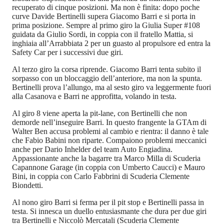
recuperato di cinque posizioni. Ma non è finita: dopo poche
curve Davide Bertinelli supera Giacomo Barri e si porta in
prima posizione. Sempre al primo giro la Giulia Super #108
guidata da Giulio Sordi, in coppia con il fratello Mattia, si
inghiaia all’Arrabbiata 2 per un guasto al propulsore ed entra la
Safety Car per i successivi due giri.
Al terzo giro la corsa riprende. Giacomo Barri tenta subito il
sorpasso con un bloccaggio dell’anteriore, ma non la spunta.
Bertinelli prova l’allungo, ma al sesto giro va leggermente fuori
alla Casanova e Barri ne approfitta, volando in testa.
Al giro 8 viene aperta la pit-lane, con Bertinelli che non
demorde nell’inseguire Barri. In questo frangente la GTAm di
Walter Ben accusa problemi al cambio e rientra: il danno è tale
che Fabio Babini non riparte. Compaiono problemi meccanici
anche per Dario Inhelder del team Auto Engiadina.
Appassionante anche la bagarre tra Marco Milla di Scuderia
Capannone Garage (in coppia con Umberto Caucci) e Mauro
Bini, in coppia con Carlo Fabbrini di Scuderia Clemente
Biondetti.
Al nono giro Barri si ferma per il pit stop e Bertinelli passa in
testa. Si innesca un duello entusiasmante che dura per due giri
tra Bertinelli e Niccolò Mercatali (Scuderia Clemente