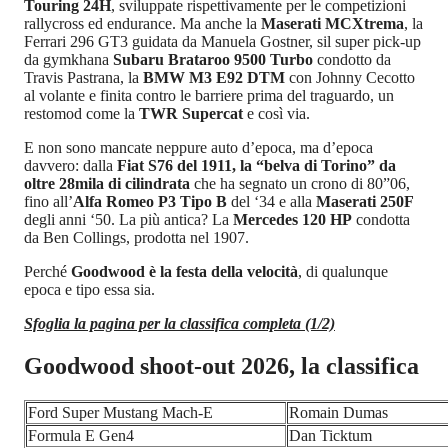
Touring 24H
, sviluppate rispettivamente per le competizioni
rallycross ed endurance. Ma anche la
Maserati MCXtrema
, la
Ferrari 296 GT3 guidata da Manuela Gostner, sil super pick-up
da gymkhana
Subaru Brataroo 9500 Turbo
condotto da
Travis Pastrana, la
BMW M3 E92 DTM
con Johnny Cecotto
al volante e finita contro le barriere prima del traguardo, un
restomod come la
TWR Supercat
e così via.
E non sono mancate neppure auto d’epoca, ma d’epoca
davvero: dalla
Fiat S76 del 1911, la “belva di Torino” da
oltre 28mila di cilindrata
che ha segnato un crono di 80”06,
fino all’
Alfa Romeo P3 Tipo B
del ‘34 e alla
Maserati 250F
degli anni ‘50. La più antica? La
Mercedes 120 HP
condotta
da Ben Collings, prodotta nel 1907.
Perché
Goodwood è la festa della velocità
, di qualunque
epoca e tipo essa sia.
Sfoglia la pagina per la classifica completa (1/2)
Goodwood shoot-out 2026, la classifica
Ford Super Mustang Mach-E
Romain Dumas
Formula E Gen4
Dan Ticktum