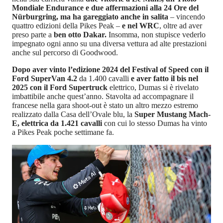
Mondiale Endurance e due affermazioni alla 24 Ore del
Nürburgring, ma ha gareggiato anche in salita
– vincendo
quattro edizioni della Pikes Peak –
e nel WRC
, oltre ad aver
preso parte a
ben otto Dakar.
Insomma, non stupisce vederlo
impegnato ogni anno su una diversa vettura ad alte prestazioni
anche sul percorso di Goodwood.
Dopo aver vinto l’edizione 2024 del Festival of Speed con il
Ford SuperVan 4.2
da 1.400 cavalli
e aver fatto il bis nel
2025 con il Ford Supertruck
elettrico, Dumas si è rivelato
imbattibile anche quest’anno. Stavolta ad accompagnare il
francese nella gara shoot-out è stato un altro mezzo estremo
realizzato dalla Casa dell’Ovale blu, la
Super Mustang Mach-
E, elettrica da 1.421 cavalli
con cui lo stesso Dumas ha vinto
a Pikes Peak poche settimane fa.