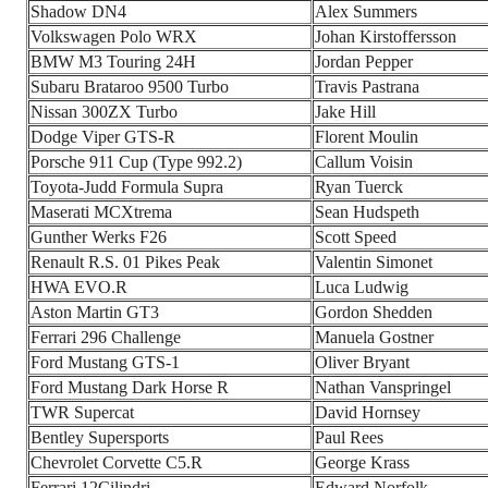
Shadow DN4
Alex Summers
Volkswagen Polo WRX
Johan Kirstoffersson
BMW M3 Touring 24H
Jordan Pepper
Subaru Brataroo 9500 Turbo
Travis Pastrana
Nissan 300ZX Turbo
Jake Hill
Dodge Viper GTS-R
Florent Moulin
Porsche 911 Cup (Type 992.2)
Callum Voisin
Toyota-Judd Formula Supra
Ryan Tuerck
Maserati MCXtrema
Sean Hudspeth
Gunther Werks F26
Scott Speed
Renault R.S. 01 Pikes Peak
Valentin Simonet
HWA EVO.R
Luca Ludwig
Aston Martin GT3
Gordon Shedden
Ferrari 296 Challenge
Manuela Gostner
Ford Mustang GTS-1
Oliver Bryant
Ford Mustang Dark Horse R
Nathan Vanspringel
TWR Supercat
David Hornsey
Bentley Supersports
Paul Rees
Chevrolet Corvette C5.R
George Krass
Ferrari 12Cilindri
Edward Norfolk