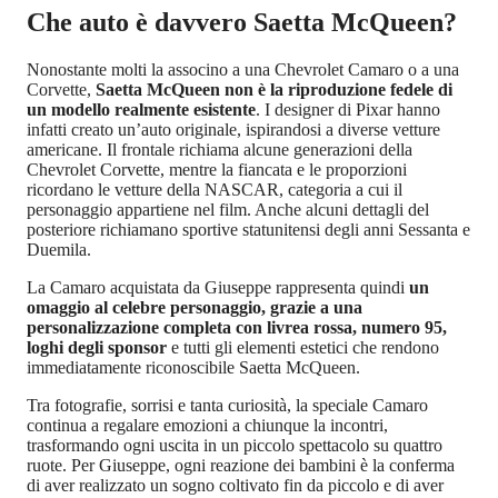
Che auto è davvero Saetta McQueen?
Nonostante molti la associno a una Chevrolet Camaro o a una
Corvette,
Saetta McQueen non è la riproduzione fedele di
un modello realmente esistente
. I designer di Pixar hanno
infatti creato un’auto originale, ispirandosi a diverse vetture
americane. Il frontale richiama alcune generazioni della
Chevrolet Corvette, mentre la fiancata e le proporzioni
ricordano le vetture della NASCAR, categoria a cui il
personaggio appartiene nel film. Anche alcuni dettagli del
posteriore richiamano sportive statunitensi degli anni Sessanta e
Duemila.
La Camaro acquistata da Giuseppe rappresenta quindi
un
omaggio al celebre personaggio, grazie a una
personalizzazione completa con livrea rossa, numero 95,
loghi degli sponsor
e tutti gli elementi estetici che rendono
immediatamente riconoscibile Saetta McQueen.
Tra fotografie, sorrisi e tanta curiosità, la speciale Camaro
continua a regalare emozioni a chiunque la incontri,
trasformando ogni uscita in un piccolo spettacolo su quattro
ruote. Per Giuseppe, ogni reazione dei bambini è la conferma
di aver realizzato un sogno coltivato fin da piccolo e di aver