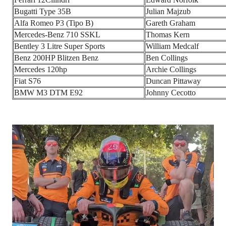
Bugatti Type 35B
Julian Majzub
Alfa Romeo P3 (Tipo B)
Gareth Graham
Mercedes-Benz 710 SSKL
Thomas Kern
Bentley 3 Litre Super Sports
William Medcalf
Benz 200HP Blitzen Benz
Ben Collings
Mercedes 120hp
Archie Collings
Fiat S76
Duncan Pittaway
BMW M3 DTM E92
Johnny Cecotto