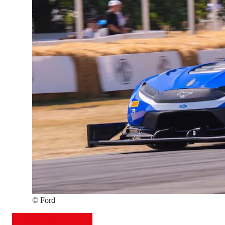
©
Ford