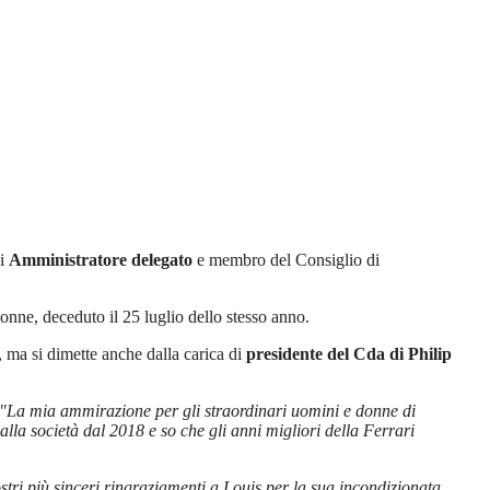
di
Amministratore delegato
e membro del Consiglio di
onne, deceduto il 25 luglio dello stesso anno.
o, ma si dimette anche dalla carica di
presidente del Cda di Philip
"La mia ammirazione per gli straordinari uomini e donne di
alla società dal 2018 e so che gli anni migliori della Ferrari
stri più sinceri ringraziamenti a Louis per la sua incondizionata