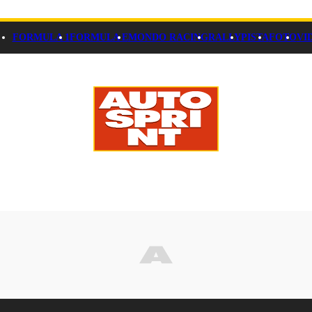
FORMULA 1
FORMULA E
MONDO RACING
RALLY
PISTA
FOTO
VI