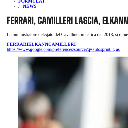
FORMULA1
NEWS
FERRARI, CAMILLERI LASCIA, ELKAN
L'amministratore delegato del Cavallino, in carica dal 2018, si dime
FERRARI
ELKANN
CAMILLERI
https://www.google.com/preferences/source?q=autosprint.it
,
as