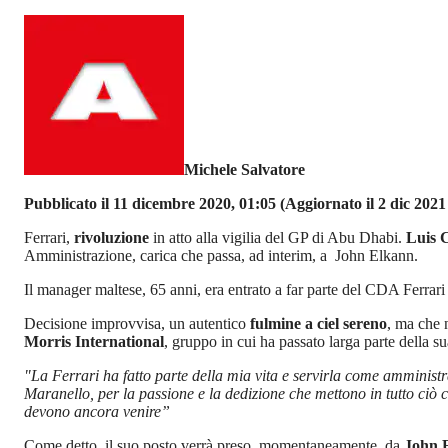
Michele Salvatore
Pubblicato il 11 dicembre 2020, 01:05
(Aggiornato il 2 dic 2021 
Ferrari,
rivoluzione
in atto alla vigilia del GP di Abu Dhabi.
Luis C
Amministrazione, carica che passa, ad interim, a
John Elkann.
Il manager maltese, 65 anni, era entrato a far parte del CDA Ferrar
Decisione improvvisa, un autentico
fulmine a ciel sereno
, ma che n
Morris International
, gruppo in cui ha passato larga parte della su
"La Ferrari ha fatto parte della mia vita e servirla come amministr
Maranello, per la passione e la dedizione che mettono in tutto ciò c
devono ancora venire”
Come detto, il suo posto verrà preso, momentaneamente, da
John 