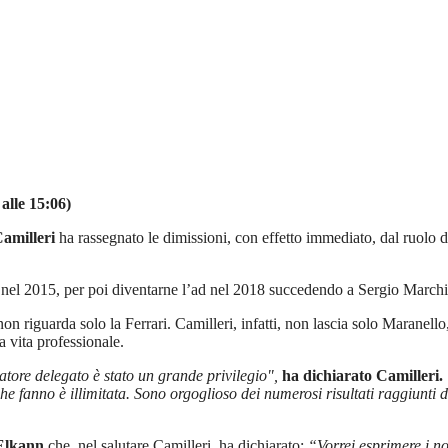
alle 15:06)
amilleri
ha rassegnato le dimissioni, con effetto immediato, dal ruolo 
i nel 2015, per poi diventarne l’ad nel 2018 succedendo a Sergio Marchi
on riguarda solo la Ferrari. Camilleri, infatti, non lascia solo Maranell
a vita professionale.
atore delegato è stato un grande privilegio",
ha dichiarato Camilleri.
he fanno è illimitata. Sono orgoglioso dei numerosi risultati raggiunti d
Elkann
che, nel salutare Camilleri, ha dichiarato:
“Vorrei esprimere i no