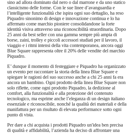
sino ad allora dominato dal nero o dal marrone e da uno statico
classicismo delle forme. Con le sue linee d’avanguardia e
l’intelligente funzionalità che ispira ogni suo dettaglio, ha reso
Piquadro sinonimo di design e innovazione continua e lo ha
affermato come marchio pioniere consolidandone la forte
identità visiva attraverso una riconoscibilità straordinaria. Dopo
25 anni da best seller con una gamma sempre più ampia di
borse, zaini, trolley e piccoli accessori studiati per il lavoro, il
viaggio e i ritmi intensi della vita contemporanea, ancora oggi
Blue Square rappresenta oltre il 20% delle vendite del marchio
Piquadro.
E’ dunque il momento di festeggiare e Piquadro ha organizzato
un evento per raccontare la storia della linea Blue Square e
spiegare le ragioni del suo successo anche a chi 25 anni fa era
ancora un bambino. Ogni prodotto della linea Blue Square non
solo riflette, come ogni prodotto Piquadro, la dedizione al
comfort, alla funzionalità e alla protezione del contenuto
tecnologico, ma esprime anche l’eleganza di un design italiano
essenziale e riconoscibile, nonché la qualità dei materiali e della
manifattura per un risultato di elevata performance sotto ogni
punto di vista.
Per dare a chi acquista i prodotti Piquadro un'idea ben precisa
di qualità e affidabilità, l’azienda ha deciso di affrontare una