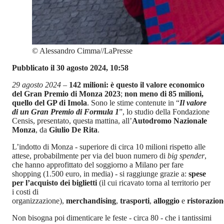
©
Alessandro Cimma//LaPresse
Pubblicato il 30 agosto 2024, 10:58
29 agosto 2024 –
142 milioni: è questo il valore economico
del Gran Premio di Monza 2023
;
non meno di 85 milioni,
quello del GP di Imola
. Sono le stime contenute in “
Il valore
di un Gran Premio di Formula 1
”, lo studio della Fondazione
Censis, presentato, questa mattina, all’
Autodromo Nazionale
Monza
, da
Giulio De Rita
.
L’indotto di Monza - superiore di circa 10 milioni rispetto alle
attese, probabilmente per via del buon numero di
big spender
,
che hanno approfittato del soggiorno a Milano per fare
shopping (1.500 euro, in media) - si raggiunge grazie a:
spese
per l’acquisto dei biglietti
(il cui ricavato torna al territorio per
i costi di
organizzazione),
merchandising
,
trasporti
,
alloggio
e
ristorazion
Non bisogna poi dimenticare le feste - circa 80 - che i tantissimi