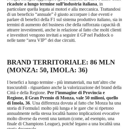
ricadute a lungo termine sull’industria italiana
, in
particolare quella legata ai motori e alla meccanica. Trattandosi
di un beneficio “annuale” è giusto accorpare i due eventi e
parlare di benefici della F1 sul sistema produttivo italiano, sia in
termini di aumento del business che della rafforzata capacità di
attrarre investimenti, anche in relazione al fatto che molti clienti
e investitori vengono invitati a seguire il GP nel Paddock o
nelle tante “area VIP” dei due circuiti.
BRAND TERRITORIALE: 86 MLN
(MONZA: 50, IMOLA: 36)
I benefici a lungo termine - più immateriali, ma tutt’altro che
trascurabili - riguardano anche la valorizzazione del brand della
Città e della Regione.
Per l’immagine di Provincia e
Regione, il Gran Premio di Monza, vale 50 milioni, quello
di Imola, 36
. Una differenza dovuta al fatto che Monza ha una
storia di Formula1 molto più lunga e le gare che si ripetono
annualmente nella stessa località hanno implicazioni evocative
molto diverse da eventi una tantum (come, ad esempio, una
finale di Champions League), poiché legano a una località una
storia decennale.