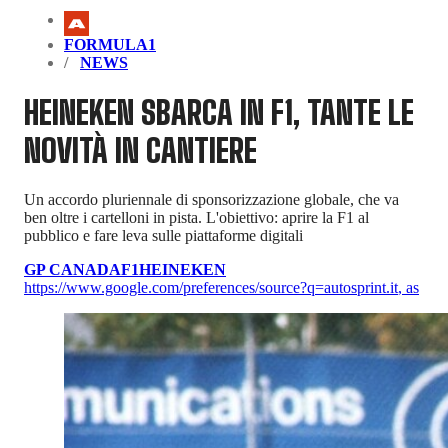
FORMULA1
NEWS
HEINEKEN SBARCA IN F1, TANTE LE
NOVITÀ IN CANTIERE
Un accordo pluriennale di sponsorizzazione globale, che va
ben oltre i cartelloni in pista. L'obiettivo: aprire la F1 al
pubblico e fare leva sulle piattaforme digitali
GP CANADA
F1
HEINEKEN
https://www.google.com/preferences/source?q=autosprint.it
,
as