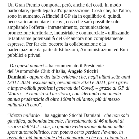
Un Gran Premio comporta, però, anche dei costi. In modo
particolare, quelli legati all'organizzazione. Costi che, tra l'altro,
sono in aumento. Affinché il GP sia in equilibrio è, quindi,
necessario aumentare i ricavi, cosa che sarà possibile solo
ampliando l'offerta - intrattenimento, comunicazione,
promozione territoriale, industriale e commerciale - utilizzando
le tantissime potenzialità del GP ancora non completamente
espresse. Per far ciò, occorre la collaborazione e la
partecipazione da parte di Istituzioni, Amministrazioni ed Enti
pubblici e privati.
“
Da questi numeri
– ha commentato il Presidente
dell’Automobile Club d’Italia,
Angelo Sticchi
Damiani
-
appare del tutto evidente che, negli ultimi sette anni
(2017-2024, escludendo, ovviamente 2020 e 2021, per i gravi
e imprevedibili problemi generati dal Covid) – grazie al GP di
Monza – è rimasto sul territorio, considerando una media
annua prudenziale di oltre 100mln all’anno, più di mezzo
miliardo di euro
”.
“
Mezzo miliardo
– ha aggiunto Sticchi Damiani -
che non solo
giustifica, abbondantemente, l’investimento di 46 milioni di
risorse dell’ACI - che, in quanto
Federazione italiana dello
sport automobilistico, non poteva certo perdere l’evento, in
assoluto, più importante del calendario e che era chiamato a