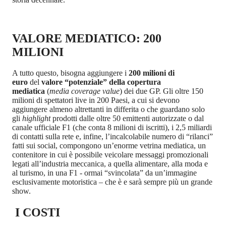
VALORE MEDIATICO: 200
MILIONI
A tutto questo, bisogna aggiungere i
200 milioni di
euro
del
valore “potenziale” della copertura
mediatica
(
media coverage value
) dei due GP. Gli oltre 150
milioni di spettatori live in 200 Paesi, a cui si devono
aggiungere almeno altrettanti in differita o che guardano solo
gli
highlight
prodotti dalle oltre 50 emittenti autorizzate o dal
canale ufficiale F1 (che conta 8 milioni di iscritti), i 2,5 miliardi
di contatti sulla rete e, infine, l’incalcolabile numero di “rilanci”
fatti sui social, compongono un’enorme vetrina mediatica, un
contenitore in cui è possibile veicolare messaggi promozionali
legati all’industria meccanica, a quella alimentare, alla moda e
al turismo, in una F1 - ormai “svincolata” da un’immagine
esclusivamente motoristica – che è e sarà sempre più un grande
show.
I COSTI