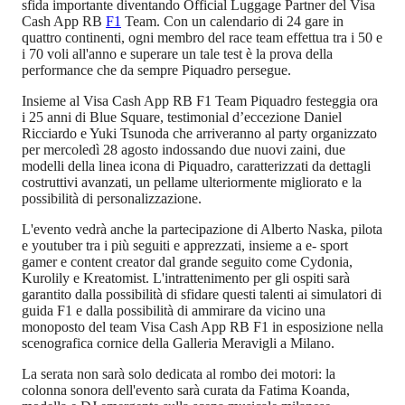
sfida importante diventando Official Luggage Partner del Visa
Cash App RB
F1
Team. Con un calendario di 24 gare in
quattro continenti, ogni membro del race team effettua tra i 50 e
i 70 voli all'anno e superare un tale test è la prova della
performance che da sempre Piquadro persegue.
Insieme al Visa Cash App RB F1 Team Piquadro festeggia ora
i 25 anni di Blue Square, testimonial d’eccezione Daniel
Ricciardo e Yuki Tsunoda che arriveranno al party organizzato
per mercoledì 28 agosto indossando due nuovi zaini, due
modelli della linea icona di Piquadro, caratterizzati da dettagli
costruttivi avanzati, un pellame ulteriormente migliorato e la
possibilità di personalizzazione.
L'evento vedrà anche la partecipazione di Alberto Naska, pilota
e youtuber tra i più seguiti e apprezzati, insieme a e- sport
gamer e content creator dal grande seguito come Cydonia,
Kurolily e Kreatomist. L'intrattenimento per gli ospiti sarà
garantito dalla possibilità di sfidare questi talenti ai simulatori di
guida F1 e dalla possibilità di ammirare da vicino una
monoposto del team Visa Cash App RB F1 in esposizione nella
scenografica cornice della Galleria Meravigli a Milano.
La serata non sarà solo dedicata al rombo dei motori: la
colonna sonora dell'evento sarà curata da Fatima Koanda,