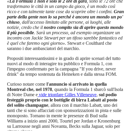
«
La Formula 1 non è solo le 2 ore di gara
, sono le 72 ore che
trasformano le città in un campo da gioco, è un modo così
ricco e con talmente tante cose da scoprire oltre i confini.
Gran
parte della gente non lo sa perché è ancora un mondo un po'
chiuso
, dall'accesso limitato alle persone, ai luoghi, alle
notizie, credo che il
nostro compito sia di aprire questo mondo
il più possibile
. Sarà un processo, ad esempio organizzare un
incontro con Jackie Stewart per un tifoso sarebbe fantastico ed
è quel che faremo ogni giorno».
Stewart e Coulthard che
saranno i due ambasciatori del marchio.
Propositi interessantissimi e in grado di aprire scenari del tutto
nuovi al modo di interagire tra pubblico e Formula 1, con
l'impegno confermato per la campagna "If you drive, never
drink" da tempo sostenuta da Heineken e dalla stessa FOM.
Curioso notare come
l'annuncio si arrivato in quella
Montreal che, nel 1978
, quando la Formula 1 sbarcò sull'Isola
di Notre Dame e
vide trionfare Gilles Villeneuve
,
sul podio
festeggiò proprio con le bottiglie di birra Labatt al posto
del solito champagne
, allora con il marchio Labatt, uno dei
tanti che si sono affacciati con sponsorizzazioni in pista e sulle
monoposto. Tornano in mente le presenze di Bud sulla
Williams a inizio anni 2000, Tourtel per Jordan e Kronenburg
su Larrousse negli anni Novanta, Becks sulla Jaguar, solo per