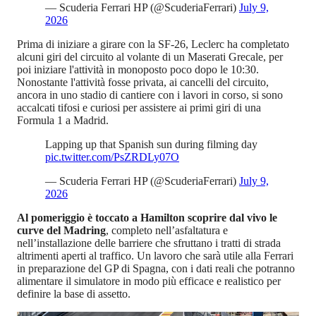
— Scuderia Ferrari HP (@ScuderiaFerrari)
July 9,
2026
Prima di iniziare a girare con la SF-26, Leclerc ha completato
alcuni giri del circuito al volante di un Maserati Grecale, per
poi iniziare l'attività in monoposto poco dopo le 10:30.
Nonostante l'attività fosse privata, ai cancelli del circuito,
ancora in uno stadio di cantiere con i lavori in corso, si sono
accalcati tifosi e curiosi per assistere ai primi giri di una
Formula 1 a Madrid.
Lapping up that Spanish sun during filming day
pic.twitter.com/PsZRDLy07O
— Scuderia Ferrari HP (@ScuderiaFerrari)
July 9,
2026
Al pomeriggio è toccato a Hamilton scoprire dal vivo le
curve del Madring
, completo nell’asfaltatura e
nell’installazione delle barriere che sfruttano i tratti di strada
altrimenti aperti al traffico. Un lavoro che sarà utile alla Ferrari
in preparazione del GP di Spagna, con i dati reali che potranno
alimentare il simulatore in modo più efficace e realistico per
definire la base di assetto.