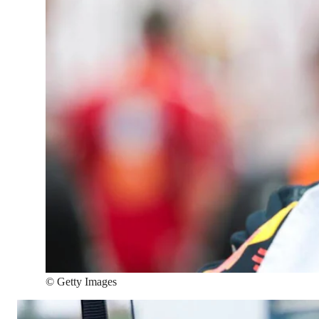
©
Getty Images