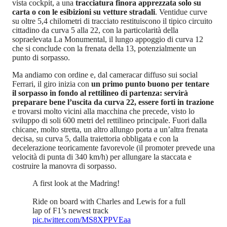
vista cockpit, a una
tracciatura finora apprezzata solo su
carta o con le esibizioni su vetture stradali
. Ventidue curve
su oltre 5,4 chilometri di tracciato restituiscono il tipico circuito
cittadino da curva 5 alla 22, con la particolarità della
sopraelevata La Monumental, il lungo appoggio di curva 12
che si conclude con la frenata della 13, potenzialmente un
punto di sorpasso.
Ma andiamo con ordine e, dal cameracar diffuso sui social
Ferrari, il giro inizia con
un primo punto buono per tentare
il sorpasso in fondo al rettilineo di partenza: servirà
preparare bene l’uscita da curva 22, essere forti in trazione
e trovarsi molto vicini alla macchina che precede, visto lo
sviluppo di soli 600 metri del rettilineo principale. Fuori dalla
chicane, molto stretta, un altro allungo porta a un’altra frenata
decisa, su curva 5, dalla traiettoria obbligata e con la
decelerazione teoricamente favorevole (il promoter prevede una
velocità di punta di 340 km/h) per allungare la staccata e
costruire la manovra di sorpasso.
A first look at the Madring! ‍
Ride on board with Charles and Lewis for a full
lap of F1’s newest track
pic.twitter.com/MS8XPPVEaa