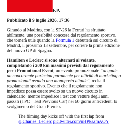
F.P.
Pubblicato il 9 luglio 2026, 17:36
Girando al Madring con la SF-26 la Ferrari ha sfruttato,
abilmente, una possibilità concessa dal regolamento sportivo,
che tornerà utile quando la
Formula 1
debutterà sul circuito di
Madrid, il prossimo 13 settembre, per correre la prima edizione
del nuovo GP di Spagna.
Hamilton e Leclerc si sono alternati al volante,
completando i 200 km massimi previsti dal regolamento
per i Promotional Event
, un evento promozionale
“al quale
un concorrente partecipa puramente per attività di marketing o
promozionali usando una monoposto attuale
”, recita il
regolamento sportivo. Evento che il regolamento non
impedisce possa essere svolto su un nuovo circuito in
calendario, mentre impedisce i test con vetture degli anni
passati (TPC - Test Previous Car) nei 60 giorni antecedenti lo
svolgimento del Gran Premio.
The filming day kicks off with the first lap from
@Charles_Leclerc
pic.twitter.com/nHPks2mAOY