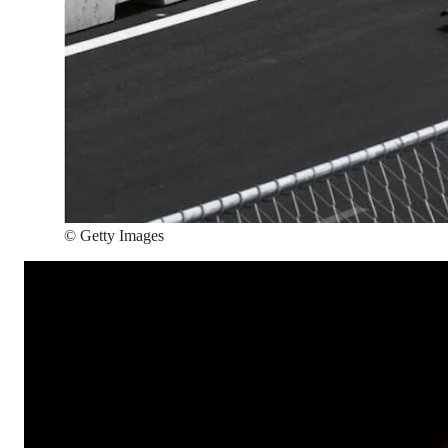
©
Getty Images