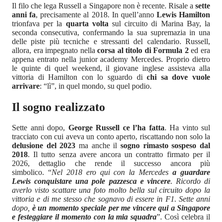
Il filo che lega Russell a Singapore non è recente. Risale a
sette
anni fa
, precisamente al 2018. In quell’anno
Lewis Hamilton
trionfava per la
quarta volta
sul circuito di Marina Bay, la
seconda consecutiva, confermando la sua supremazia in una
delle piste più tecniche e stressanti del calendario. Russell,
allora, era impegnato nella
corsa al titolo di Formula 2
ed era
appena entrato nella junior academy Mercedes. Proprio dietro
le quinte di quel weekend, il giovane inglese assisteva alla
vittoria di Hamilton con lo sguardo di
chi sa dove vuole
arrivare
: “lì”, in quel mondo, su quel podio.
Il sogno realizzato
Sette anni dopo,
George Russell ce l’ha fatta
. Ha vinto sul
tracciato con cui aveva un conto aperto, riscattando non solo la
delusione del 2023
ma anche il
sogno rimasto sospeso dal
2018
. Il tutto senza avere ancora un contratto firmato per il
2026, dettaglio che rende il successo ancora più
simbolico. “
Nel 2018 ero qui con la Mercedes
a guardare
Lewis
conquistare una pole pazzesca e vincere
. Ricordo di
averlo visto scattare una foto molto bella sul circuito dopo la
vittoria e di me stesso che sognavo di essere in F1. Sette anni
dopo,
è un momento speciale per me vincere qui a Singapore
e festeggiare il momento con la mia squadra
”. Così celebra il