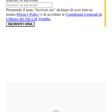
Inserisci la tua email
Premendo il tasto “Iscriviti ora” dichiaro di aver letto la
nostra
Privacy Policy
e di accettare le
Condizioni Generali di
Utilizzo dei Siti e di Vendita
.
ISCRIVITI ORA