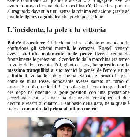
essere confrotato da quanto è accaduto a Singapore, avendo
avuto la prova che quando la macchina c'è, Russell sa portarla
al traguardo davanti a tutti, senza la minima esitazione grazie ad
una
intelligenza agonistica
che pochi possiedono.
L'incidente, la pole e la vittoria
Poi c'è il carattere
. Gli incidenti, si sa, abbattono, mandano in
confusione gli schemi mentali, le certezze. Russell venerdì
aveva
sbattuto malamente nelle prove livere
, centrando
frontalmente le protezioni. Scendendo dalla macchina era terreo
in volto dallo spavento. Poi, giunto ai box,
ha spiegato con la
massima tranquillità
ai suoi tecnici la genesi dell'errore e tutto
è
finito lì
, voltando subito pagina. Sabato è tornato in pista
come se nulla fosse, nonostante avesse saltato un turno di
prove. E subito, nelle PL3, ha spiccato il terzo tempo. Poche
ore dopo ha ottenuto la
pole position
con una prestazione
eccezionale con la quale ha distanziato Verstappen di due
decimi e Piastri di quattro. L'antipasto della gara, nella quale è
stato al
comando dal primo all'ultimo metro
.