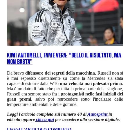
KIMI ANTONELLI, FAME VERA: “BELLO IL RISULTATO, MA
NON BASTA”
Da bravo
difensore dei segreti della macchina
, Russell non si
è mai espresso direttamente su come la Mercedes sia stata
capace di estrarre dalla W16
una velocità mai palesata prima
.
Ma è un dato di fatto che per tutta la prima parte della stagione,
Russell era sempre stato fra i
protagonisti nelle fasi iniziali dei
gran premi
, salvo poi retrocedere sotto l'incalzare delle
temperature ambientali e delle gomme.
Leggi l'articolo completo sul numero 40 di
Autosprint
in
edicola oppure
clicca qui
per accedere alla versione digitale.
LEGGI L'ARTICOLO COMPLETO