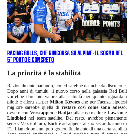
RACING BULLS, CHE RINCORSA SU ALPINE: IL SOGNO DEL
5° POSTO È CONCRETO
La priorità è la stabilità
Razionalmente parlando, non ci sarebbe neanche da discuterne.
Dopo anni di tumulti, il nuovo corso nella galassia Red Bull
vorrebbe dare più valore alla stabilità per quanto riguarda i
piloti: e allora sia per
Milton Keynes
che per Faenza l'ipotesi
migliore sarebbe quella di
restare così come sono adesso
,
ovvero con
Verstappen
e
Hadjar
alla casa madre e
Lawson
e
Lindblad
nel team satellite. Del resto, avrebbe pienamente
senso: Max è il faro, Isack è ad appena al suo secondo anno di
F1, Liam dopo anni può godere finalmente di una certa stabilità