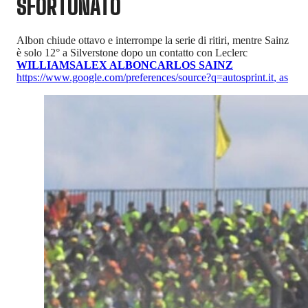
SFORTUNATO
Albon chiude ottavo e interrompe la serie di ritiri, mentre Sainz
è solo 12° a Silverstone dopo un contatto con Leclerc
WILLIAMS
ALEX ALBON
CARLOS SAINZ
https://www.google.com/preferences/source?q=autosprint.it
,
as