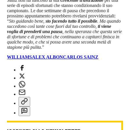
Sainz non ha nascosto la sua
crescente frustrazione
per una
serie di episodi sfortunati che stanno condizionando il suo
campionato. Le due settimane di pausa che precedono il
prossimo appuntamento potrebbero rivelarsi provvidenziali:
“
Sto guidando bene,
sto facendo tutto il possibile
. Ma quando
succedono così tante cose fuori dal tuo controllo,
ti viene
voglia di prenderti una pausa
, nella speranza che questa serie
di sfortune e di problemi che continuano a capitarci finisca in
qualche modo, e che si possa avere una seconda metà di
stagione più pulita.
”
WILLIAMS
ALEX ALBON
CARLOS SAINZ