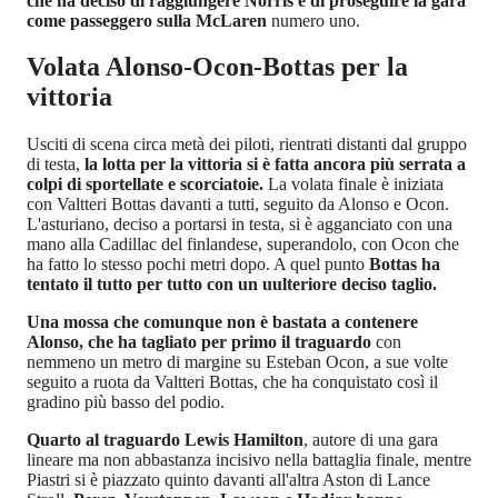
che ha deciso di raggiungere Norris e di proseguire la gara
come passeggero sulla McLaren
numero uno.
Volata Alonso-Ocon-Bottas per la
vittoria
Usciti di scena circa metà dei piloti, rientrati distanti dal gruppo
di testa,
la lotta per la vittoria si è fatta ancora più serrata a
colpi di sportellate e scorciatoie.
La volata finale è iniziata
con Valtteri Bottas davanti a tutti, seguito da Alonso e Ocon.
L'asturiano, deciso a portarsi in testa, si è agganciato con una
mano alla Cadillac del finlandese, superandolo, con Ocon che
ha fatto lo stesso pochi metri dopo. A quel punto
Bottas ha
tentato il tutto per tutto con un uulteriore deciso taglio.
Una mossa che comunque non è bastata a contenere
Alonso, che ha tagliato per primo il traguardo
con
nemmeno un metro di margine su Esteban Ocon, a sue volte
seguito a ruota da Valtteri Bottas, che ha conquistato così il
gradino più basso del podio.
Quarto al traguardo Lewis Hamilton
, autore di una gara
lineare ma non abbastanza incisivo nella battaglia finale, mentre
Piastri si è piazzato quinto davanti all'altra Aston di Lance