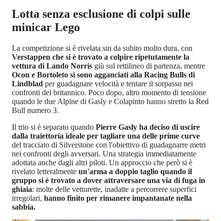
Lotta senza esclusione di colpi sulle
minicar Lego
La competizione si è rivelata sin da subito molto dura, con
Verstappen che si è trovato a colpire ripetutamente la
vettura di Lando Norris
giù sul rettilineo di partenza, mentre
Ocon e Bortoleto si sono agganciati alla Racing Bulls di
Lindblad
per guadagnare velocità e tentare il sorpasso nei
confronti del britannico. Poco dopo, altro momento di tensione
quando le due Alpine di Gasly e Colapinto hanno stretto la Red
Bull numero 3.
Il trio si è separato quando
Pierre Gasly ha deciso di uscire
dalla traiettoria ideale per tagliare una delle prime curve
del tracciato di Silverstone con l'obiettivo di guadagnarre metri
nei confronti degli avversari. Una strategia immediatamente
adottata anche dagli altri piloti. Un approccio che però si è
rivelato letteralmente
un'arma a doppio taglio quando il
gruppo si è trovato a dover attraversare una via di fuga in
ghiaia
: molte delle vetturette, inadatte a percorrere superfici
irregolari,
hanno finito per rimanere impantanate nella
sabbia.