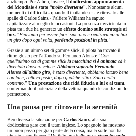
anzitempo. Per Albon, invece, i
l dodicesimo appuntamento
del Mondiale è stato “
molto divertente
”
. Nonostante alcuni
momenti di difficoltà - quando il thailandese si è ritrovato alle
spalle di Carlos Sainz - l’alfiere Williams ha saputo
capitalizzare al meglio le occasioni. La presenza ravvicinata in
pista tra i due ha generato un
effetto domino sulle strategie ai
box
: “
Finivamo per essere fuori sincrono e rientravamo ai box
un giro dopo ogni volta,
perdendo posizioni in pista
.
"
Grazie a un ultimo set di gomme slick, il pilota ha trovato il
ritmo giusto per l’affondo su Fernando Alonso: “
Con
quell'ultimo set di gomme slick
la macchina si è animata
ed è
diventata davvero veloce.
Abbiamo superato Fernando
Alonso all'ultimo giro
, è stato divertente, abbiamo lottato bene
con lui e, l'ottavo posto, dopo qualche ritiro. Sono molto
contento.
”
Una prestazione che ridà fiducia a lui e al team
,
confermando il potenziale della vettura quando le condizioni lo
permettono.
Una pausa per ritrovare la serenità
Ben diversa la situazione per
Carlos Sainz
, alla sua
dodicesima gara con il team inglese. Lo spagnolo ha mostrato
un buon passo per gran parte della corsa, ma la sorte non ha
giocato a suo favore. “
Ho fatto una bella gara,
stavo facendo