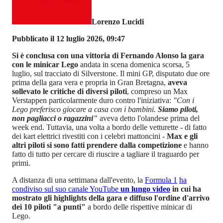
Lorenzo Lucidi
Pubblicato il 12 luglio 2026, 09:47
Si è conclusa con una vittoria di Fernando Alonso la gara
con le minicar Lego
andata in scena domenica scorsa, 5
luglio, sul tracciato di Silverstone. Il mini GP, disputato due ore
prima della gara vera e propria in Gran Bretagna,
aveva
sollevato le critiche di diversi piloti
, compreso un Max
Verstappen particolarmente duro contro l'iniziativa:
"Con i
Lego preferisco giocare a casa con i bambini.
Siamo piloti,
non pagliacci o ragazzini
”
aveva detto l'olandese prima del
week end. Tuttavia, una volta a bordo delle vetturette - di fatto
dei kart elettrici rivestiti con i celebri mattoncini -
Max e gli
altri piloti si sono fatti prendere dalla competizione
e hanno
fatto di tutto per cercare di riuscire a tagliare il traguardo per
primi.
A distanza di una settimana dall'evento, la
Formula 1
ha
condiviso sul suo canale YouTube
un lungo video
in cui ha
mostrato gli highlights della gara e diffuso l'ordine d'arrivo
dei 10 piloti "a punti"
a bordo delle rispettive minicar di
Lego.