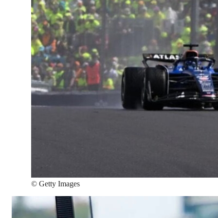
©
Getty Images