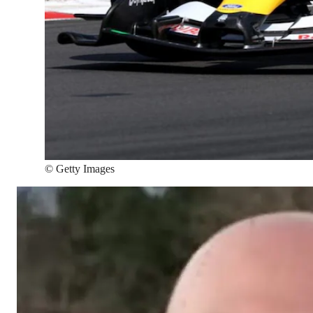
©
Getty Images