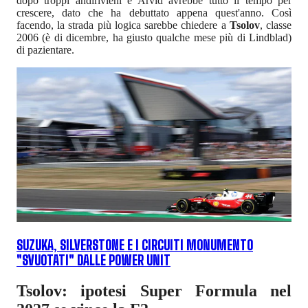
dopo troppi andirivieni e Arvid avrebbe tutto il tempo per
crescere, dato che ha debuttato appena quest'anno. Così
facendo, la strada più logica sarebbe chiedere a
Tsolov
, classe
2006 (è di dicembre, ha giusto qualche mese più di Lindblad)
di pazientare.
SUZUKA, SILVERSTONE E I CIRCUITI MONUMENTO
"SVUOTATI" DALLE POWER UNIT
Tsolov: ipotesi Super Formula nel