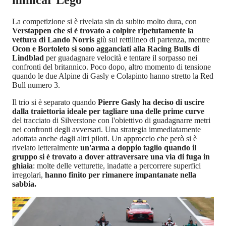
La competizione si è rivelata sin da subito molto dura, con
Verstappen che si è trovato a colpire ripetutamente la
vettura di Lando Norris
giù sul rettilineo di partenza, mentre
Ocon e Bortoleto si sono agganciati alla Racing Bulls di
Lindblad
per guadagnare velocità e tentare il sorpasso nei
confronti del britannico. Poco dopo, altro momento di tensione
quando le due Alpine di Gasly e Colapinto hanno stretto la Red
Bull numero 3.
Il trio si è separato quando
Pierre Gasly ha deciso di uscire
dalla traiettoria ideale per tagliare una delle prime curve
del tracciato di Silverstone con l'obiettivo di guadagnarre metri
nei confronti degli avversari. Una strategia immediatamente
adottata anche dagli altri piloti. Un approccio che però si è
rivelato letteralmente
un'arma a doppio taglio quando il
gruppo si è trovato a dover attraversare una via di fuga in
ghiaia
: molte delle vetturette, inadatte a percorrere superfici
irregolari,
hanno finito per rimanere impantanate nella
sabbia.