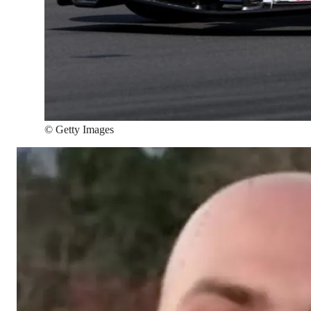
©
Getty Images