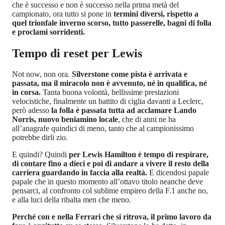
che è successo e non è successo nella prima metà del
campionato, ora tutto si pone in
termini diversi, rispetto a
quel trionfale inverno scorso, tutto passerelle, bagni di folla
e proclami sorridenti.
Tempo di reset per Lewis
Not now, non ora.
Silverstone come pista è arrivata e
passata, ma il miracolo non è avvenuto, né in qualifica, né
in corsa.
Tanta buona volontà, bellissime prestazioni
velocistiche, finalmente un battito di ciglia davanti a Leclerc,
però adesso
la folla è passata tutta ad acclamare Lando
Norris, nuovo beniamino locale
, che di anni ne ha
all’anagrafe quindici di meno, tanto che al campionissimo
potrebbe dirli zio.
E quindi? Quindi
per Lewis Hamilton è tempo di respirare,
di contare fino a dieci e poi di andare a vivere il resto della
carriera guardando in faccia alla realtà.
E dicendosi papale
papale che in questo momento all’ottavo titolo neanche deve
pensarci, al confronto col sublime empireo della F.1 anche no,
e alla luci della ribalta men che meno.
Perché con e nella Ferrari che si ritrova, il primo lavoro da