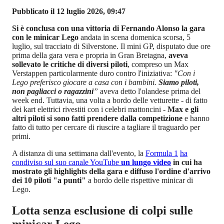
Pubblicato il 12 luglio 2026, 09:47
Si è conclusa con una vittoria di Fernando Alonso la gara
con le minicar Lego
andata in scena domenica scorsa, 5
luglio, sul tracciato di Silverstone. Il mini GP, disputato due ore
prima della gara vera e propria in Gran Bretagna,
aveva
sollevato le critiche di diversi piloti
, compreso un Max
Verstappen particolarmente duro contro l'iniziativa:
"Con i
Lego preferisco giocare a casa con i bambini.
Siamo piloti,
non pagliacci o ragazzini
”
aveva detto l'olandese prima del
week end. Tuttavia, una volta a bordo delle vetturette - di fatto
dei kart elettrici rivestiti con i celebri mattoncini -
Max e gli
altri piloti si sono fatti prendere dalla competizione
e hanno
fatto di tutto per cercare di riuscire a tagliare il traguardo per
primi.
A distanza di una settimana dall'evento, la
Formula 1
ha
condiviso sul suo canale YouTube
un lungo video
in cui ha
mostrato gli highlights della gara e diffuso l'ordine d'arrivo
dei 10 piloti "a punti"
a bordo delle rispettive minicar di
Lego.
Lotta senza esclusione di colpi sulle
minicar Lego