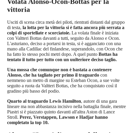
Volata Alonso-Ocon-Bottas per la
vittoria
Usciti di scena circa metà dei piloti, rientrati distanti dal gruppo
di testa,
la lotta per la vittoria si è fatta ancora più serrata a
colpi di sportellate e scorciatoie.
La volata finale è iniziata
con Valtteri Bottas davanti a tutti, seguito da Alonso e Ocon.
L'asturiano, deciso a portarsi in testa, si è agganciato con una
mano alla Cadillac del finlandese, superandolo, con Ocon che
ha fatto lo stesso pochi metri dopo. A quel punto
Bottas ha
tentato il tutto per tutto con un uulteriore deciso taglio.
Una mossa che comunque non è bastata a contenere
Alonso, che ha tagliato per primo il traguardo
con
nemmeno un metro di margine su Esteban Ocon, a sue volte
seguito a ruota da Valtteri Bottas, che ha conquistato così il
gradino più basso del podio.
Quarto al traguardo Lewis Hamilton
, autore di una gara
lineare ma non abbastanza incisivo nella battaglia finale, mentre
Piastri si è piazzato quinto davanti all'altra Aston di Lance
Stroll.
Perez, Verstappen, Lawson e Hadjar hanno
completato la top 10.