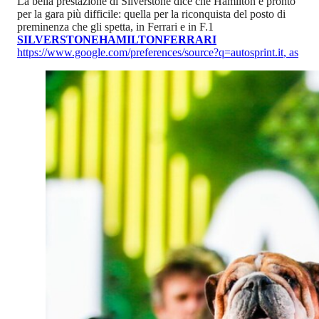
La bella prestazione di Silverstone dice che Hamilton è pronto
per la gara più difficile: quella per la riconquista del posto di
preminenza che gli spetta, in Ferrari e in F.1
SILVERSTONE
HAMILTON
FERRARI
https://www.google.com/preferences/source?q=autosprint.it
,
as