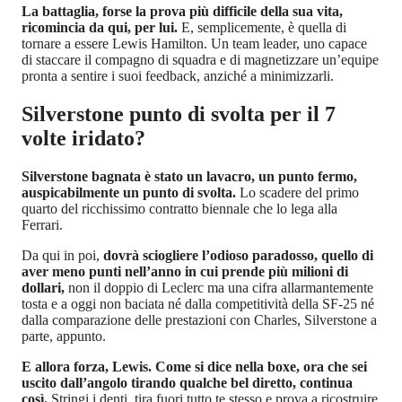
La battaglia, forse la prova più difficile della sua vita,
ricomincia da qui, per lui.
E, semplicemente, è quella di
tornare a essere Lewis Hamilton. Un team leader, uno capace
di staccare il compagno di squadra e di magnetizzare un’equipe
pronta a sentire i suoi feedback, anziché a minimizzarli.
Silverstone punto di svolta per il 7
volte iridato?
Silverstone bagnata è stato un lavacro, un punto fermo,
auspicabilmente un punto di svolta.
Lo scadere del primo
quarto del ricchissimo contratto biennale che lo lega alla
Ferrari.
Da qui in poi,
dovrà sciogliere l’odioso paradosso, quello di
aver meno punti nell’anno in cui prende più milioni di
dollari,
non il doppio di Leclerc ma una cifra allarmantemente
tosta e a oggi non baciata né dalla competitività della SF-25 né
dalla comparazione delle prestazioni con Charles, Silverstone a
parte, appunto.
E allora forza, Lewis. Come si dice nella boxe, ora che sei
uscito dall’angolo tirando qualche bel diretto, continua
così.
Stringi i denti, tira fuori tutto te stesso e prova a ricostruire