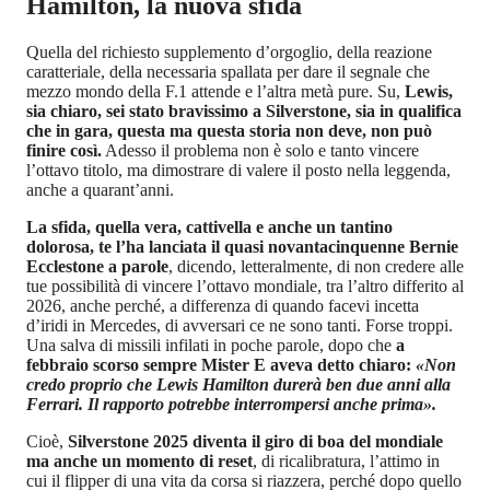
Hamilton, la nuova sfida
Quella del richiesto supplemento d’orgoglio, della reazione
caratteriale, della necessaria spallata per dare il segnale che
mezzo mondo della F.1 attende e l’altra metà pure. Su,
Lewis,
sia chiaro, sei stato bravissimo a Silverstone, sia in qualifica
che in gara, questa ma questa storia non deve, non può
finire così.
Adesso il problema non è solo e tanto vincere
l’ottavo titolo, ma dimostrare di valere il posto nella leggenda,
anche a quarant’anni.
La sfida, quella vera, cattivella e anche un tantino
dolorosa, te l’ha lanciata il quasi novantacinquenne Bernie
Ecclestone a parole
, dicendo, letteralmente, di non credere alle
tue possibilità di vincere l’ottavo mondiale, tra l’altro differito al
2026, anche perché, a differenza di quando facevi incetta
d’iridi in Mercedes, di avversari ce ne sono tanti. Forse troppi.
Una salva di missili infilati in poche parole, dopo che
a
febbraio scorso sempre Mister E aveva detto chiaro:
«Non
credo proprio che Lewis Hamilton durerà ben due anni alla
Ferrari. Il rapporto potrebbe interrompersi anche prima».
Cioè,
Silverstone 2025 diventa il giro di boa del mondiale
ma anche un momento di reset
, di ricalibratura, l’attimo in
cui il flipper di una vita da corsa si riazzera, perché dopo quello