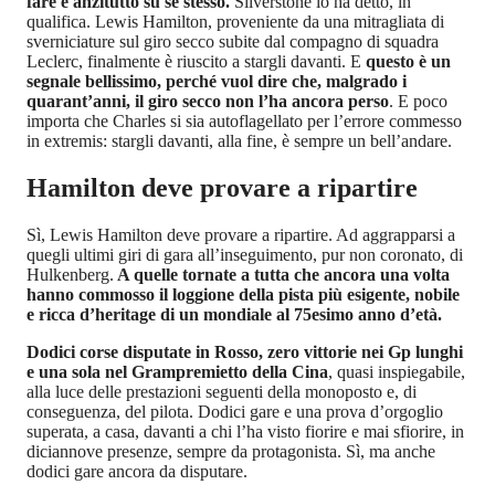
fare è anzitutto su se stesso.
Silverstone lo ha detto, in
qualifica. Lewis Hamilton, proveniente da una mitragliata di
sverniciature sul giro secco subite dal compagno di squadra
Leclerc, finalmente è riuscito a stargli davanti. E
questo è un
segnale bellissimo, perché vuol dire che, malgrado i
quarant’anni, il giro secco non l’ha ancora perso
. E poco
importa che Charles si sia autoflagellato per l’errore commesso
in extremis: stargli davanti, alla fine, è sempre un bell’andare.
Hamilton deve provare a ripartire
Sì, Lewis Hamilton deve provare a ripartire. Ad aggrapparsi a
quegli ultimi giri di gara all’inseguimento, pur non coronato, di
Hulkenberg.
A quelle tornate a tutta che ancora una volta
hanno commosso il loggione della pista più esigente, nobile
e ricca d’heritage di un mondiale al 75esimo anno d’età.
Dodici corse disputate in Rosso, zero vittorie nei Gp lunghi
e una sola nel Grampremietto della Cina
, quasi inspiegabile,
alla luce delle prestazioni seguenti della monoposto e, di
conseguenza, del pilota. Dodici gare e una prova d’orgoglio
superata, a casa, davanti a chi l’ha visto fiorire e mai sfiorire, in
diciannove presenze, sempre da protagonista. Sì, ma anche
dodici gare ancora da disputare.