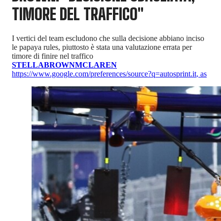
TIMORE DEL TRAFFICO"
I vertici del team escludono che sulla decisione abbiano inciso
le papaya rules, piuttosto è stata una valutazione errata per
timore di finire nel traffico
STELLA
BROWN
MCLAREN
https://www.google.com/preferences/source?q=autosprint.it
,
as