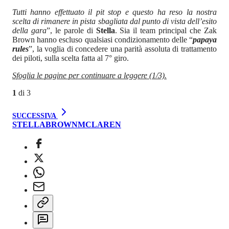
Tutti hanno effettuato il pit stop e questo ha reso la nostra
scelta di rimanere in pista sbagliata dal punto di vista dell’esito
della gara
”, le parole di
Stella
. Sia il team principal che Zak
Brown hanno escluso qualsiasi condizionamento delle “
papaya
rules
”, la voglia di concedere una parità assoluta di trattamento
dei piloti, sulla scelta fatta al 7° giro.
Sfoglia le pagine per continuare a leggere (1/3).
1
di
3
SUCCESSIVA
STELLA
BROWN
MCLAREN