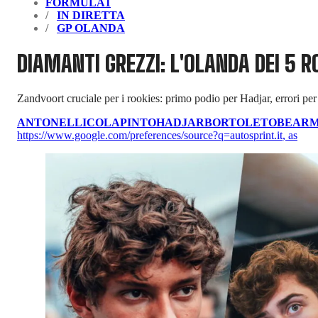
FORMULA1
IN DIRETTA
GP OLANDA
DIAMANTI GREZZI: L'OLANDA DEI 5 R
Zandvoort cruciale per i rookies: primo podio per Hadjar, errori pe
ANTONELLI
COLAPINTO
HADJAR
BORTOLETO
BEAR
https://www.google.com/preferences/source?q=autosprint.it
,
as