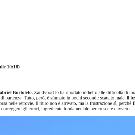
lle 10:18)
Gabriel Bortoleto
, Zandvoort lo ha riportato indietro alle difficoltà di 
di partenza. Tutto, però, è sfumato in pochi secondi: scattato male,
il b
a nelle retrovie. Il ritiro non è arrivato, ma la frustrazione sì, perché
B
 e correggere gli errori, ingrediente fondamentale per crescere davvero.