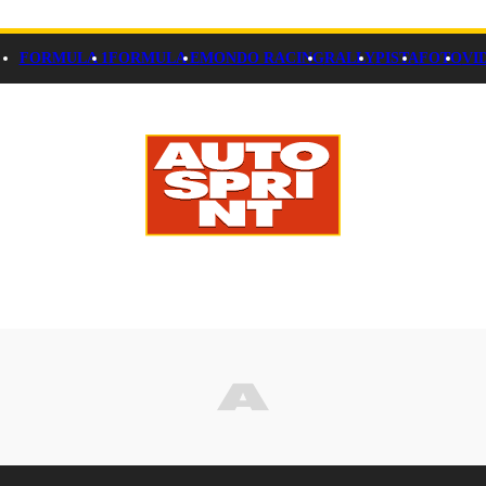
FORMULA 1
FORMULA E
MONDO RACING
RALLY
PISTA
FOTO
VI