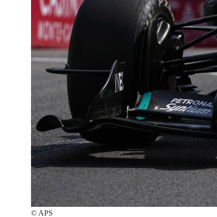
©
APS