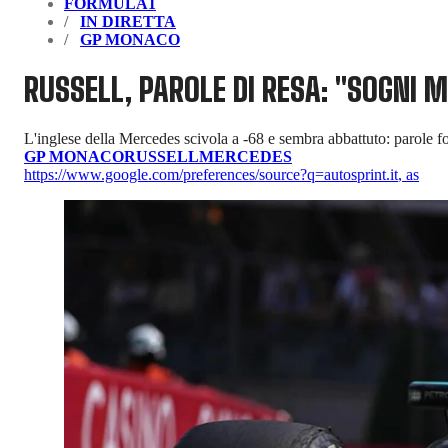
FORMULA1
IN DIRETTA
GP MONACO
RUSSELL, PAROLE DI RESA: "SOGNI 
L'inglese della Mercedes scivola a -68 e sembra abbattuto: parole f
GP MONACO
RUSSELL
MERCEDES
https://www.google.com/preferences/source?q=autosprint.it
,
as