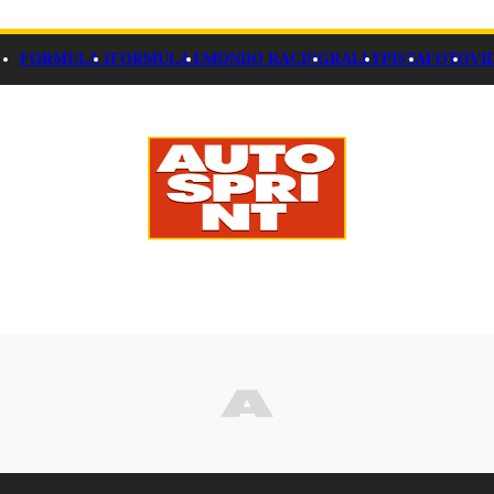
FORMULA 1
FORMULA E
MONDO RACING
RALLY
PISTA
FOTO
VI