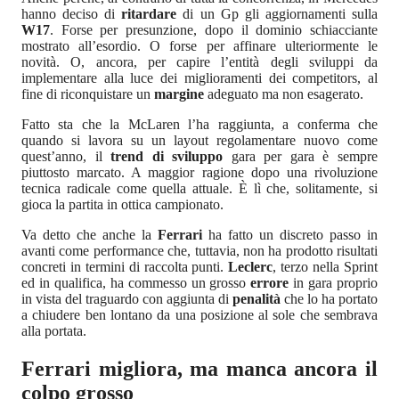
hanno deciso di
ritardare
di un Gp gli aggiornamenti sulla
W17
. Forse per presunzione, dopo il dominio schiacciante
mostrato all’esordio. O forse per affinare ulteriormente le
novità. O, ancora, per capire l’entità degli sviluppi da
implementare alla luce dei miglioramenti dei competitors, al
fine di riconquistare un
margine
adeguato ma non esagerato.
Fatto sta che la McLaren l’ha raggiunta, a conferma che
quando si lavora su un layout regolamentare nuovo come
quest’anno, il
trend di sviluppo
gara per gara è sempre
piuttosto marcato. A maggior ragione dopo una rivoluzione
tecnica radicale come quella attuale. È lì che, solitamente, si
gioca la partita in ottica campionato.
Va detto che anche la
Ferrari
ha fatto un discreto passo in
avanti come performance che, tuttavia, non ha prodotto risultati
concreti in termini di raccolta punti.
Leclerc
, terzo nella Sprint
ed in qualifica, ha commesso un grosso
errore
in gara proprio
in vista del traguardo con aggiunta di
penalità
che lo ha portato
a chiudere ben lontano da una posizione al sole che sembrava
alla portata.
Ferrari migliora, ma manca ancora il
colpo grosso