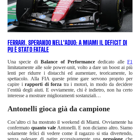
FERRARI, SPERANDO NELL'ADUO: A MIAMI IL DEFICIT DI
PU È STATO FATALE
Una specie di
Balance of Performance
dedicato alle
F1
limitatamente alle sole power-unit, volto a dare un boost ai più
lenti per ridurre i distacchi ed aumentare, teoricamente, lo
spettacolo. Alla FIA queste prime gare servono proprio per
capire i
rapporti di forza
tra i motori, in modo da decidere
l’entità degli aiuti. E ovviamente, chi è indietro, non ha certo
interesse a mostrare miglioramenti sostanziali…
Antonelli gioca già da campione
Cos’altro ci ha mostrato il weekend di Miami. Ovviamente ha
confermato
quanto vale
Antonelli. E non diciamo altro. Siamo
solamente felici di vedere come il ragazzo si stia divertendo,
senza palesare di patire eccessivamente una
pressione
che