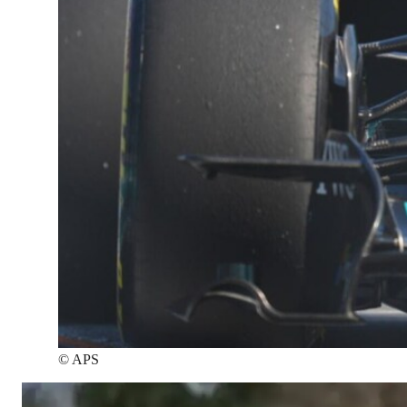
©
APS