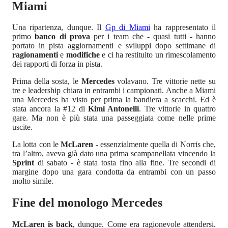
Miami
Una ripartenza, dunque. Il
Gp di Miami
ha rappresentato il
primo
banco di prova
per i team che - quasi tutti - hanno
portato in pista aggiornamenti e sviluppi dopo settimane di
ragionamenti
e
modifiche
e ci ha restituito un rimescolamento
dei rapporti di forza in pista.
Prima della sosta, le
Mercedes
volavano. Tre vittorie nette su
tre e leadership chiara in entrambi i campionati. Anche a Miami
una Mercedes ha visto per prima la bandiera a scacchi. Ed è
stata ancora la #12 di
Kimi Antonelli
. Tre vittorie in quattro
gare. Ma non è più stata una passeggiata come nelle prime
uscite.
La lotta con le
McLaren
- essenzialmente quella di Norris che,
tra l’altro, aveva già dato una prima scampanellata vincendo la
Sprint
di sabato - è stata tosta fino alla fine. Tre secondi di
margine dopo una gara condotta da entrambi con un passo
molto simile.
Fine del monologo Mercedes
McLaren is back
, dunque. Come era ragionevole attendersi.