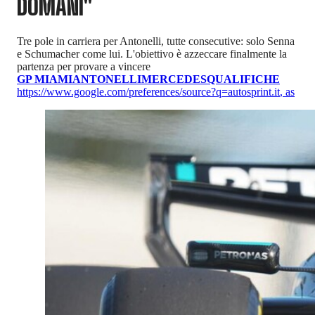
DOMANI"
Tre pole in carriera per Antonelli, tutte consecutive: solo Senna
e Schumacher come lui. L'obiettivo è azzeccare finalmente la
partenza per provare a vincere
GP MIAMI
ANTONELLI
MERCEDES
QUALIFICHE
https://www.google.com/preferences/source?q=autosprint.it
,
as