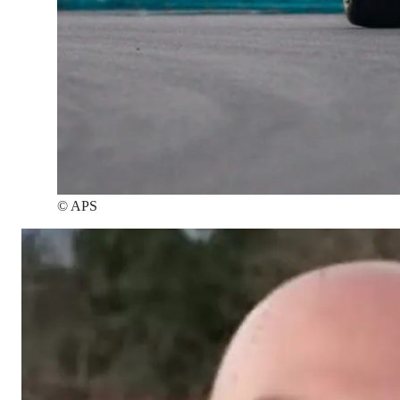
©
APS