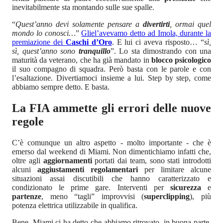
inevitabilmente sta montando sulle sue spalle.
“
Quest’anno devi solamente pensare a
divertirti
, ormai quel
mondo lo conosci…
”
Gliel’avevamo detto ad Imola, durante la
premiazione dei
Caschi d’Oro
. E lui ci aveva risposto… “
sì,
sì, quest’anno sono
tranquillo
”. Lo sta dimostrando con una
maturità da veterano, che ha già mandato in
blocco psicologico
il suo compagno di squadra. Però basta con le parole e con
l’esaltazione. Divertiamoci insieme a lui. Step by step, come
abbiamo sempre detto. E basta.
La FIA ammette gli errori delle nuove
regole
C’è comunque un altro aspetto - molto importante - che è
emerso dal weekend di Miami. Non dimentichiamo infatti che,
oltre agli
aggiornamenti
portati dai team, sono stati introdotti
alcuni
aggiustamenti regolamentari
per limitare alcune
situazioni assai discutibili che hanno caratterizzato e
condizionato le prime gare. Interventi per
sicurezza
e
partenze
, meno “tagli” improvvisi (
superclipping
), più
potenza elettrica utilizzabile in qualifica.
Bene, Miami ci ha detto che abbiamo ritrovato, in buona parte,