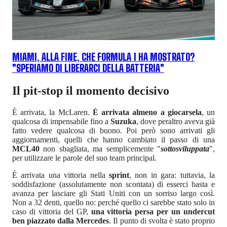
MIAMI, ALLA FINE, CHE FORMULA 1 HA MOSTRATO?
"SPERIAMO DI LIBERARCI DELLA BATTERIA"
Il pit-stop il momento decisivo
È arrivata, la McLaren.
È arrivata almeno a giocarsela
, un
qualcosa di impensabile fino a
Suzuka
, dove peraltro aveva già
fatto vedere qualcosa di buono. Poi però sono arrivati gli
aggiornamenti, quelli che hanno cambiato il passo di una
MCL40
non sbagliata, ma semplicemente "
sottosviluppata
",
per utilizzare le parole del suo team principal.
È arrivata una vittoria nella
sprint
, non in gara: tuttavia, la
soddisfazione (assolutamente non scontata) di esserci basta e
avanza per lasciare gli Stati Uniti con un sorriso largo così.
Non a 32 denti, quello no: perché quello ci sarebbe stato solo in
caso di vittoria del GP,
una vittoria persa per un undercut
ben piazzato dalla Mercedes
. Il punto di svolta è stato proprio