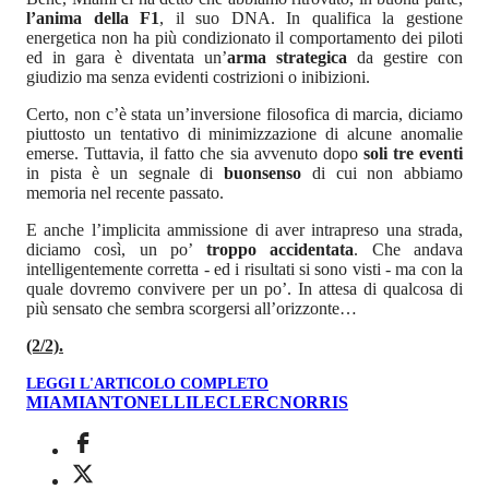
l’anima della F1
, il suo DNA. In qualifica la gestione
energetica non ha più condizionato il comportamento dei piloti
ed in gara è diventata un’
arma strategica
da gestire con
giudizio ma senza evidenti costrizioni o inibizioni.
Certo, non c’è stata un’inversione filosofica di marcia, diciamo
piuttosto un tentativo di minimizzazione di alcune anomalie
emerse. Tuttavia, il fatto che sia avvenuto dopo
soli tre eventi
in pista è un segnale di
buonsenso
di cui non abbiamo
memoria nel recente passato.
E anche l’implicita ammissione di aver intrapreso una strada,
diciamo così, un po’
troppo accidentata
. Che andava
intelligentemente corretta - ed i risultati si sono visti - ma con la
quale dovremo convivere per un po’. In attesa di qualcosa di
più sensato che sembra scorgersi all’orizzonte…
(2/2).
LEGGI L'ARTICOLO COMPLETO
MIAMI
ANTONELLI
LECLERC
NORRIS