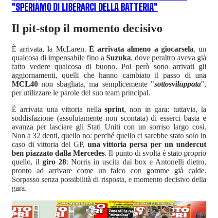
"SPERIAMO DI LIBERARCI DELLA BATTERIA"
Il pit-stop il momento decisivo
È arrivata, la McLaren.
È arrivata almeno a giocarsela
, un
qualcosa di impensabile fino a
Suzuka
, dove peraltro aveva già
fatto vedere qualcosa di buono. Poi però sono arrivati gli
aggiornamenti, quelli che hanno cambiato il passo di una
MCL40
non sbagliata, ma semplicemente "
sottosviluppata
",
per utilizzare le parole del suo team principal.
È arrivata una vittoria nella
sprint
, non in gara: tuttavia, la
soddisfazione (assolutamente non scontata) di esserci basta e
avanza per lasciare gli Stati Uniti con un sorriso largo così.
Non a 32 denti, quello no: perché quello ci sarebbe stato solo in
caso di vittoria del GP,
una vittoria persa per un undercut
ben piazzato dalla Mercedes
. Il punto di svolta è stato proprio
quello, il
giro 28
: Norris in uscita dai box e Antonelli dietro,
pronto ad arrivare come un falco con gomme già calde.
Sorpasso senza possibilità di risposta, e momento decisivo della
gara.