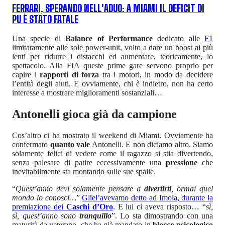
FERRARI, SPERANDO NELL'ADUO: A MIAMI IL DEFICIT DI
PU È STATO FATALE
Una specie di
Balance of Performance
dedicato alle
F1
limitatamente alle sole power-unit, volto a dare un boost ai più
lenti per ridurre i distacchi ed aumentare, teoricamente, lo
spettacolo. Alla FIA queste prime gare servono proprio per
capire i
rapporti di forza
tra i motori, in modo da decidere
l’entità degli aiuti. E ovviamente, chi è indietro, non ha certo
interesse a mostrare miglioramenti sostanziali…
Antonelli gioca già da campione
Cos’altro ci ha mostrato il weekend di Miami. Ovviamente ha
confermato
quanto vale
Antonelli. E non diciamo altro. Siamo
solamente felici di vedere come il ragazzo si stia divertendo,
senza palesare di patire eccessivamente una
pressione
che
inevitabilmente sta montando sulle sue spalle.
“
Quest’anno devi solamente pensare a
divertirti
, ormai quel
mondo lo conosci…
”
Gliel’avevamo detto ad Imola, durante la
premiazione dei
Caschi d’Oro
. E lui ci aveva risposto… “
sì,
sì, quest’anno sono
tranquillo
”. Lo sta dimostrando con una
maturità da veterano, che ha già mandato in
blocco psicologico