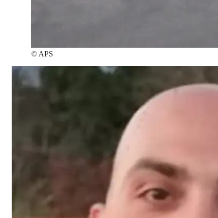
©
APS