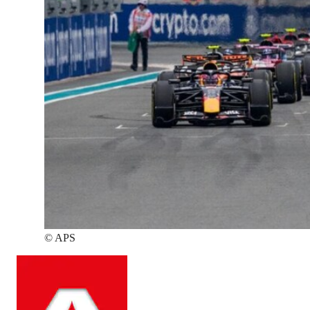
©
APS