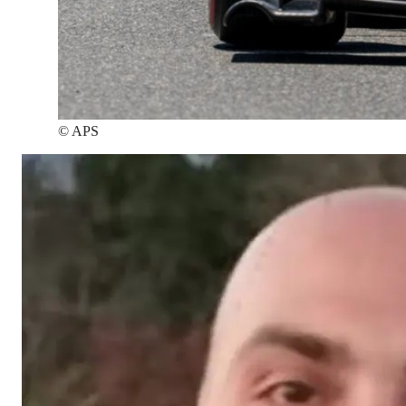
©
APS