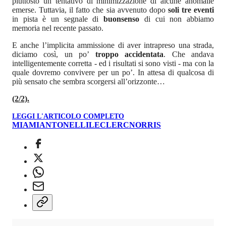
piuttosto un tentativo di minimizzazione di alcune anomalie
emerse. Tuttavia, il fatto che sia avvenuto dopo
soli tre eventi
in pista è un segnale di
buonsenso
di cui non abbiamo
memoria nel recente passato.
E anche l’implicita ammissione di aver intrapreso una strada,
diciamo così, un po’
troppo accidentata
. Che andava
intelligentemente corretta - ed i risultati si sono visti - ma con la
quale dovremo convivere per un po’. In attesa di qualcosa di
più sensato che sembra scorgersi all’orizzonte…
(2/2).
LEGGI L'ARTICOLO COMPLETO
MIAMI
ANTONELLI
LECLERC
NORRIS