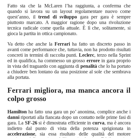
Fatto sta che la McLaren l’ha raggiunta, a conferma che
quando si lavora su un layout regolamentare nuovo come
quest’anno, il
trend di sviluppo
gara per gara è sempre
piuttosto marcato. A maggior ragione dopo una rivoluzione
tecnica radicale come quella attuale. È lì che, solitamente, si
gioca la partita in ottica campionato.
Va detto che anche la
Ferrari
ha fatto un discreto passo in
avanti come performance che, tuttavia, non ha prodotto risultati
concreti in termini di raccolta punti.
Leclerc
, terzo nella Sprint
ed in qualifica, ha commesso un grosso
errore
in gara proprio
in vista del traguardo con aggiunta di
penalità
che lo ha portato
a chiudere ben lontano da una posizione al sole che sembrava
alla portata.
Ferrari migliora, ma manca ancora il
colpo grosso
Hamilton
ha fatto una gara un po’ anonima, complice anche i
danni
riportati alla fiancata dopo un contatto nelle prime fasi di
gara. La
SF-26
si è dimostrata efficiente in
curva
, ma è ancora
indietro dal punto di vista della potenza sprigionata in
accelerazione
, sia essa risultato delle qualità del motore