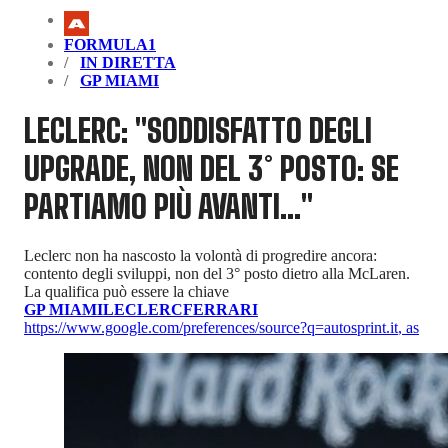
FORMULA1
IN DIRETTA
GP MIAMI
LECLERC: "SODDISFATTO DEGLI
UPGRADE, NON DEL 3° POSTO: SE
PARTIAMO PIÙ AVANTI..."
Leclerc non ha nascosto la volontà di progredire ancora:
contento degli sviluppi, non del 3° posto dietro alla McLaren.
La qualifica può essere la chiave
GP MIAMI
LECLERC
FERRARI
https://www.google.com/preferences/source?q=autosprint.it
,
as