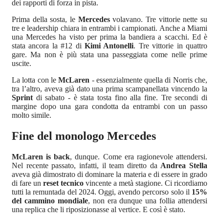
dei rapporti di forza in pista.
Prima della sosta, le
Mercedes
volavano. Tre vittorie nette su
tre e leadership chiara in entrambi i campionati. Anche a Miami
una Mercedes ha visto per prima la bandiera a scacchi. Ed è
stata ancora la #12 di
Kimi Antonelli
. Tre vittorie in quattro
gare. Ma non è più stata una passeggiata come nelle prime
uscite.
La lotta con le
McLaren
- essenzialmente quella di Norris che,
tra l’altro, aveva già dato una prima scampanellata vincendo la
Sprint
di sabato - è stata tosta fino alla fine. Tre secondi di
margine dopo una gara condotta da entrambi con un passo
molto simile.
Fine del monologo Mercedes
McLaren is back
, dunque. Come era ragionevole attendersi.
Nel recente passato, infatti, il team diretto da
Andrea Stella
aveva già dimostrato di dominare la materia e di essere in grado
di fare un
reset tecnico
vincente a metà stagione. Ci ricordiamo
tutti la remuntada del 2024. Oggi, avendo percorso solo il
15%
del cammino mondiale
, non era dunque una follia attendersi
una replica che li riposizionasse al vertice. E così è stato.