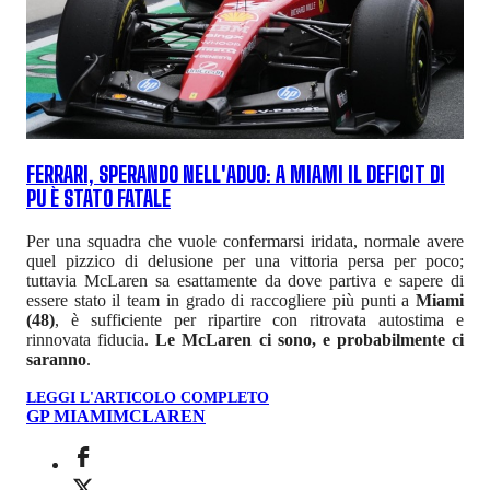
FERRARI, SPERANDO NELL'ADUO: A MIAMI IL DEFICIT DI
PU È STATO FATALE
Per una squadra che vuole confermarsi iridata, normale avere
quel pizzico di delusione per una vittoria persa per poco;
tuttavia McLaren sa esattamente da dove partiva e sapere di
essere stato il team in grado di raccogliere più punti a
Miami
(48)
, è sufficiente per ripartire con ritrovata autostima e
rinnovata fiducia.
Le McLaren ci sono, e probabilmente ci
saranno
.
LEGGI L'ARTICOLO COMPLETO
GP MIAMI
MCLAREN