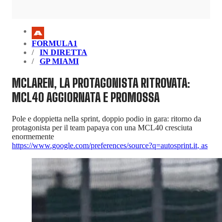
FORMULA1
IN DIRETTA
GP MIAMI
MCLAREN, LA PROTAGONISTA RITROVATA:
MCL40 AGGIORNATA E PROMOSSA
Pole e doppietta nella sprint, doppio podio in gara: ritorno da
protagonista per il team papaya con una MCL40 cresciuta
enormemente
https://www.google.com/preferences/source?q=autosprint.it
,
as