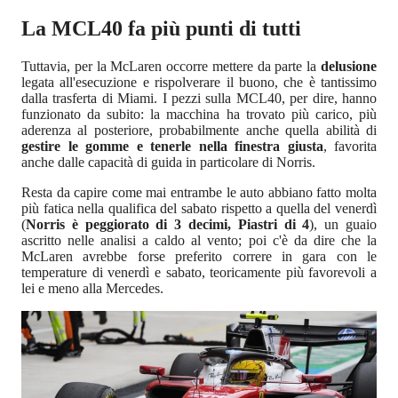
La MCL40 fa più punti di tutti
Tuttavia, per la McLaren occorre mettere da parte la
delusione
legata all'esecuzione e rispolverare il buono, che è tantissimo
dalla trasferta di Miami. I pezzi sulla MCL40, per dire, hanno
funzionato da subito: la macchina ha trovato più carico, più
aderenza al posteriore, probabilmente anche quella abilità di
gestire le gomme e tenerle nella finestra giusta
, favorita
anche dalle capacità di guida in particolare di Norris.
Resta da capire come mai entrambe le auto abbiano fatto molta
più fatica nella qualifica del sabato rispetto a quella del venerdì
(
Norris è peggiorato di 3 decimi, Piastri di 4
), un guaio
ascritto nelle analisi a caldo al vento; poi c'è da dire che la
McLaren avrebbe forse preferito correre in gara con le
temperature di venerdì e sabato, teoricamente più favorevoli a
lei e meno alla Mercedes.