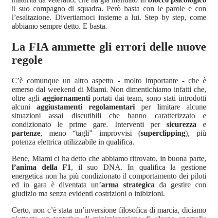
il suo compagno di squadra. Però basta con le parole e con
l’esaltazione. Divertiamoci insieme a lui. Step by step, come
abbiamo sempre detto. E basta.
La FIA ammette gli errori delle nuove
regole
C’è comunque un altro aspetto - molto importante - che è
emerso dal weekend di Miami. Non dimentichiamo infatti che,
oltre agli
aggiornamenti
portati dai team, sono stati introdotti
alcuni
aggiustamenti regolamentari
per limitare alcune
situazioni assai discutibili che hanno caratterizzato e
condizionato le prime gare. Interventi per
sicurezza
e
partenze
, meno “tagli” improvvisi (
superclipping
), più
potenza elettrica utilizzabile in qualifica.
Bene, Miami ci ha detto che abbiamo ritrovato, in buona parte,
l’anima della F1
, il suo DNA. In qualifica la gestione
energetica non ha più condizionato il comportamento dei piloti
ed in gara è diventata un’
arma strategica
da gestire con
giudizio ma senza evidenti costrizioni o inibizioni.
Certo, non c’è stata un’inversione filosofica di marcia, diciamo