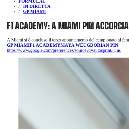
FORMULA1
IN DIRETTA
GP MIAMI
F1 ACADEMY: A MIAMI PIN ACCORCI
A Miami si è concluso il terzo appuntamento del campionato al fem
GP MIAMI
F1 ACADEMY
MAYA WEUG
DORIAN PIN
https://www.google.com/preferences/source?q=autosprint.it
,
as