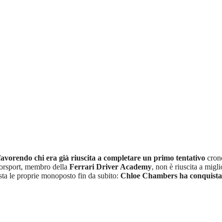
favorendo chi era già riuscita a completare un primo tentativo
crono
otorsport, membro della
Ferrari Driver Academy
, non è riuscita a migl
sta le proprie monoposto fin da subito:
Chloe Chambers ha conquistato