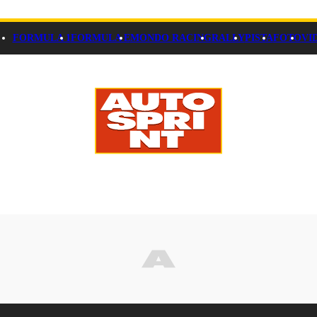
FORMULA 1
FORMULA E
MONDO RACING
RALLY
PISTA
FOTO
VI