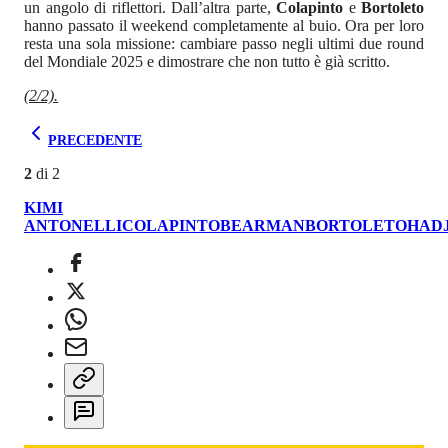
un angolo di riflettori. Dall’altra parte,
Colapinto
e
Bortoleto
hanno passato il weekend completamente al buio. Ora per loro
resta una sola missione: cambiare passo negli ultimi due round
del Mondiale 2025 e dimostrare che non tutto è già scritto.
(2/2).
PRECEDENTE
2
di
2
KIMI
ANTONELLI
COLAPINTO
BEARMAN
BORTOLETO
HAD