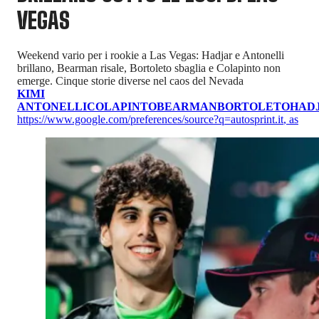
VEGAS
Weekend vario per i rookie a Las Vegas: Hadjar e Antonelli
brillano, Bearman risale, Bortoleto sbaglia e Colapinto non
emerge. Cinque storie diverse nel caos del Nevada
KIMI
ANTONELLI
COLAPINTO
BEARMAN
BORTOLETO
HAD
https://www.google.com/preferences/source?q=autosprint.it
,
as