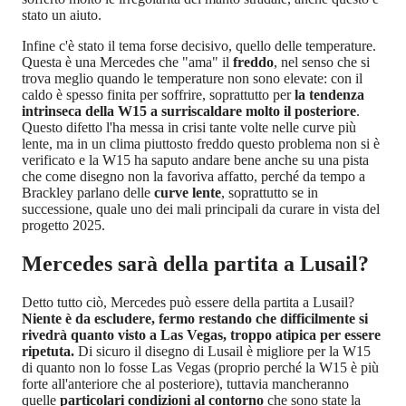
stato un aiuto.
Infine c'è stato il tema forse decisivo, quello delle temperature.
Questa è una Mercedes che "ama" il
freddo
, nel senso che si
trova meglio quando le temperature non sono elevate: con il
caldo è spesso finita per soffrire, soprattutto per
la tendenza
intrinseca della W15 a surriscaldare molto il posteriore
.
Questo difetto l'ha messa in crisi tante volte nelle curve più
lente, ma in un clima piuttosto freddo questo problema non si è
verificato e la W15 ha saputo andare bene anche su una pista
che come disegno non la favoriva affatto, perché da tempo a
Brackley parlano delle
curve lente
, soprattutto se in
successione, quale uno dei mali principali da curare in vista del
progetto 2025.
Mercedes sarà della partita a Lusail?
Detto tutto ciò, Mercedes può essere della partita a Lusail?
Niente è da escludere, fermo restando che difficilmente si
rivedrà quanto visto a Las Vegas, troppo atipica per essere
ripetuta.
Di sicuro il disegno di Lusail è migliore per la W15
di quanto non lo fosse Las Vegas (proprio perché la W15 è più
forte all'anteriore che al posteriore), tuttavia mancheranno
quelle
particolari condizioni al contorno
che sono state la