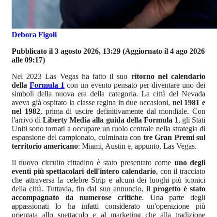
Debora Figoli
Pubblicato il 3 agosto 2026, 13:29
(Aggiornato il 4 ago 2026
alle 09:17)
Nel 2023 Las Vegas ha fatto il suo
ritorno nel calendario
della
Formula 1
con un evento pensato per diventare uno dei
simboli della nuova era della categoria. La città del Nevada
aveva già ospitato la classe regina in due occasioni,
nel 1981 e
nel 1982
, prima di uscire definitivamente dal mondiale. Con
l'arrivo di
Liberty Media alla guida della Formula 1
, gli Stati
Uniti sono tornati a occupare un ruolo centrale nella strategia di
espansione del campionato, culminata con
tre Gran Premi sul
territorio americano
: Miami, Austin e, appunto, Las Vegas.
Il nuovo circuito cittadino è stato presentato come
uno degli
eventi più spettacolari dell'intero calendario
, con il tracciato
che attraversa la celebre Strip e alcuni dei luoghi più iconici
della città. Tuttavia, fin dal suo annuncio,
il progetto è stato
accompagnato da numerose critiche
. Una parte degli
appassionati lo ha infatti considerato un'operazione più
orientata allo spettacolo e al marketing che alla tradizione