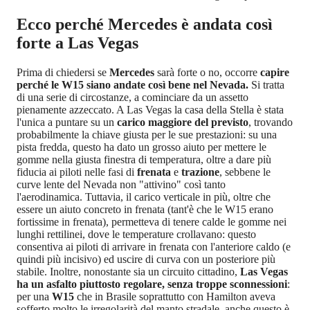
Ecco perché Mercedes è andata così
forte a Las Vegas
Prima di chiedersi se
Mercedes
sarà forte o no, occorre
capire
perché le W15 siano andate così bene nel Nevada.
Si tratta
di una serie di circostanze, a cominciare da un assetto
pienamente azzeccato. A Las Vegas la casa della Stella è stata
l'unica a puntare su un
carico maggiore del previsto
, trovando
probabilmente la chiave giusta per le sue prestazioni: su una
pista fredda, questo ha dato un grosso aiuto per mettere le
gomme nella giusta finestra di temperatura, oltre a dare più
fiducia ai piloti nelle fasi di
frenata
e
trazione
, sebbene le
curve lente del Nevada non "attivino" così tanto
l'aerodinamica. Tuttavia, il carico verticale in più, oltre che
essere un aiuto concreto in frenata (tant'è che le W15 erano
fortissime in frenata), permetteva di tenere calde le gomme nei
lunghi rettilinei, dove le temperature crollavano: questo
consentiva ai piloti di arrivare in frenata con l'anteriore caldo (e
quindi più incisivo) ed uscire di curva con un posteriore più
stabile. Inoltre, nonostante sia un circuito cittadino,
Las Vegas
ha un asfalto piuttosto regolare, senza troppe sconnessioni
:
per una
W15
che in Brasile soprattutto con Hamilton aveva
sofferto molto le irregolarità del manto stradale, anche questo è