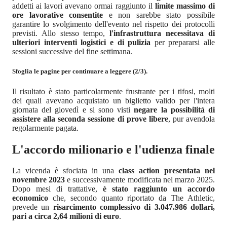
addetti ai lavori avevano ormai raggiunto il
limite massimo di
ore lavorative consentite
e non sarebbe stato possibile
garantire lo svolgimento dell'evento nel rispetto dei protocolli
previsti. Allo stesso tempo,
l'infrastruttura necessitava di
ulteriori interventi logistici e di pulizia
per prepararsi alle
sessioni successive del fine settimana.
Sfoglia le pagine per continuare a leggere (2/3).
Il risultato è stato particolarmente frustrante per i tifosi, molti
dei quali avevano acquistato un biglietto valido per l'intera
giornata del giovedì e si sono visti
negare la possibilità di
assistere alla seconda sessione di prove libere
, pur avendola
regolarmente pagata.
L'accordo milionario e l'udienza finale
La vicenda è sfociata in una
class action presentata nel
novembre 2023
e successivamente modificata nel marzo 2025.
Dopo mesi di trattative,
è stato raggiunto un accordo
economico
che, secondo quanto riportato da The Athletic,
prevede un
risarcimento complessivo di 3.047.986 dollari,
pari a circa 2,64 milioni di euro
.