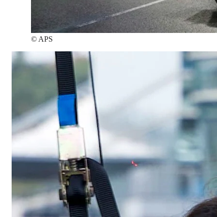
©
APS