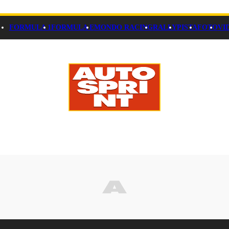
FORMULA 1
FORMULA E
MONDO RACING
RALLY
PISTA
FOTO
VI