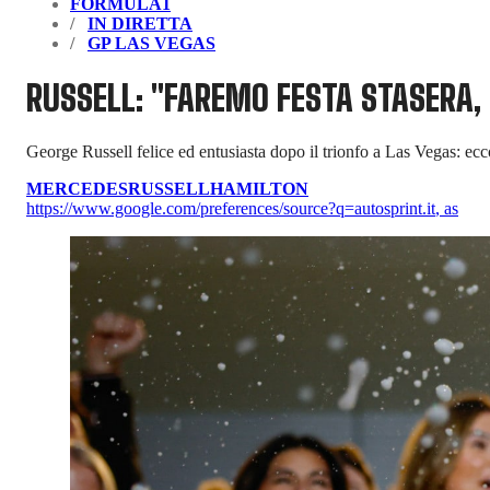
FORMULA1
IN DIRETTA
GP LAS VEGAS
RUSSELL: "FAREMO FESTA STASERA, 
George Russell felice ed entusiasta dopo il trionfo a Las Vegas: ecc
MERCEDES
RUSSELL
HAMILTON
https://www.google.com/preferences/source?q=autosprint.it
,
as