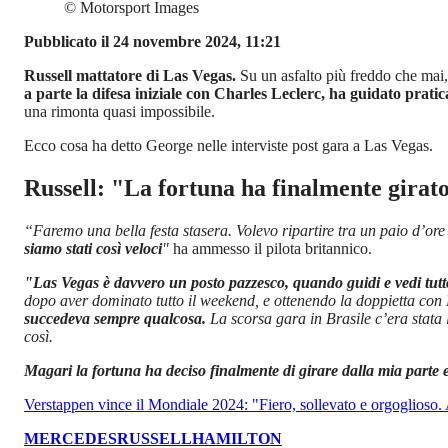
©
Motorsport Images
Pubblicato il 24 novembre 2024, 11:21
Russell mattatore di Las Vegas.
Su un asfalto più freddo che mai,
a parte la difesa iniziale con Charles Leclerc, ha guidato prati
una rimonta quasi impossibile.
Ecco cosa ha detto George nelle interviste post gara a Las Vegas.
Russell: "La fortuna ha finalmente girat
“Faremo una bella festa stasera. Volevo ripartire tra un paio d’ore
siamo stati così veloci
"
ha ammesso il pilota britannico.
"Las Vegas è davvero un posto pazzesco, quando guidi e vedi tutto
dopo aver dominato tutto il weekend, e ottenendo la doppietta con
succedeva sempre qualcosa.
La scorsa gara in Brasile c’era stata
così.
Magari la fortuna ha deciso finalmente di girare dalla mia parte 
Verstappen vince il Mondiale 2024: "Fiero, sollevato e orgoglioso.
MERCEDES
RUSSELL
HAMILTON