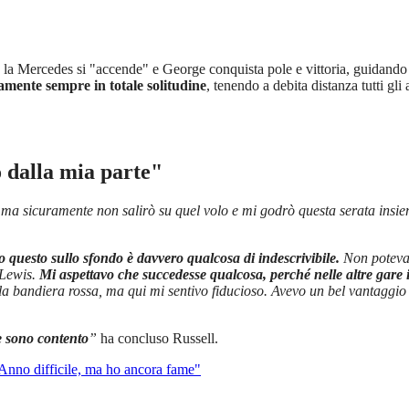
 la Mercedes si "accende" e George conquista pole e vittoria, guidando u
camente sempre in totale solitudine
, tenendo a debita distanza tutti g
o dalla mia parte"
 ma sicuramente non salirò su quel volo e mi godrò questa serata insiem
 questo sullo sfondo è davvero qualcosa di indescrivibile.
Non potevam
 Lewis.
Mi aspettavo che succedesse qualcosa, perché nelle altre gare in 
 la bandiera rossa, ma qui mi sentivo fiducioso. Avevo un bel vantaggi
e sono contento
”
ha concluso Russell.
 Anno difficile, ma ho ancora fame"