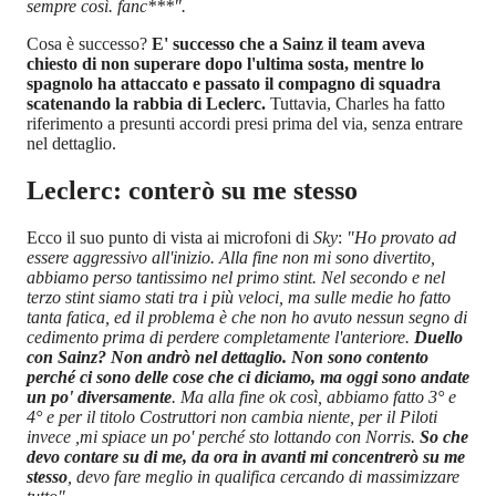
sempre così. fanc***".
Cosa è successo?
E' successo che a Sainz il team aveva
chiesto di non superare dopo l'ultima sosta, mentre lo
spagnolo ha attaccato e passato il compagno di squadra
scatenando la rabbia di Leclerc.
Tuttavia, Charles ha fatto
riferimento a presunti accordi presi prima del via, senza entrare
nel dettaglio.
Leclerc: conterò su me stesso
Ecco il suo punto di vista ai microfoni di
Sky
:
"Ho provato ad
essere aggressivo all'inizio. Alla fine non mi sono divertito,
abbiamo perso tantissimo nel primo stint. Nel secondo e nel
terzo stint siamo stati tra i più veloci, ma sulle medie ho fatto
tanta fatica, ed il problema è che non ho avuto nessun segno di
cedimento prima di perdere completamente l'anteriore.
Duello
con Sainz? Non andrò nel dettaglio. Non sono contento
perché ci sono delle cose che ci diciamo, ma oggi sono andate
un po' diversamente
. Ma alla fine ok così, abbiamo fatto 3° e
4° e per il titolo Costruttori non cambia niente, per il Piloti
invece ,mi spiace un po' perché sto lottando con Norris.
So che
devo contare su di me, da ora in avanti mi concentrerò su me
stesso
, devo fare meglio in qualifica cercando di massimizzare