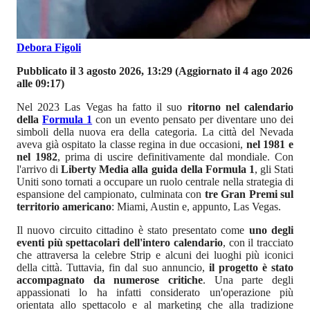
Debora Figoli
Pubblicato il 3 agosto 2026, 13:29
(Aggiornato il 4 ago 2026
alle 09:17)
Nel 2023 Las Vegas ha fatto il suo
ritorno nel calendario
della
Formula 1
con un evento pensato per diventare uno dei
simboli della nuova era della categoria. La città del Nevada
aveva già ospitato la classe regina in due occasioni,
nel 1981 e
nel 1982
, prima di uscire definitivamente dal mondiale. Con
l'arrivo di
Liberty Media alla guida della Formula 1
, gli Stati
Uniti sono tornati a occupare un ruolo centrale nella strategia di
espansione del campionato, culminata con
tre Gran Premi sul
territorio americano
: Miami, Austin e, appunto, Las Vegas.
Il nuovo circuito cittadino è stato presentato come
uno degli
eventi più spettacolari dell'intero calendario
, con il tracciato
che attraversa la celebre Strip e alcuni dei luoghi più iconici
della città. Tuttavia, fin dal suo annuncio,
il progetto è stato
accompagnato da numerose critiche
. Una parte degli
appassionati lo ha infatti considerato un'operazione più
orientata allo spettacolo e al marketing che alla tradizione