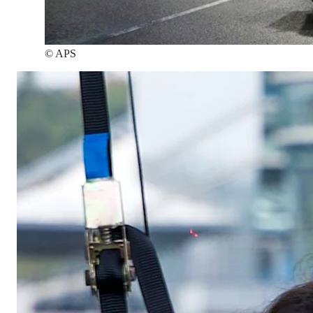
©
APS