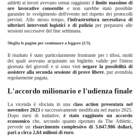
addetti ai lavori avevano ormai raggiunto il
limite massimo di
ore lavorative consentite
e non sarebbe stato possibile
garantire lo svolgimento dell'evento nel rispetto dei protocolli
previsti. Allo stesso tempo,
l'infrastruttura necessitava di
ulteriori interventi logistici e di pulizia
per prepararsi alle
sessioni successive del fine settimana.
Sfoglia le pagine per continuare a leggere (2/3).
Il risultato è stato particolarmente frustrante per i tifosi, molti
dei quali avevano acquistato un biglietto valido per l'intera
giornata del giovedì e si sono visti
negare la possibilità di
assistere alla seconda sessione di prove libere
, pur avendola
regolarmente pagata.
L'accordo milionario e l'udienza finale
La vicenda è sfociata in una
class action presentata nel
novembre 2023
e successivamente modificata nel marzo 2025.
Dopo mesi di trattative,
è stato raggiunto un accordo
economico
che, secondo quanto riportato da The Athletic,
prevede un
risarcimento complessivo di 3.047.986 dollari,
pari a circa 2,64 milioni di euro
.