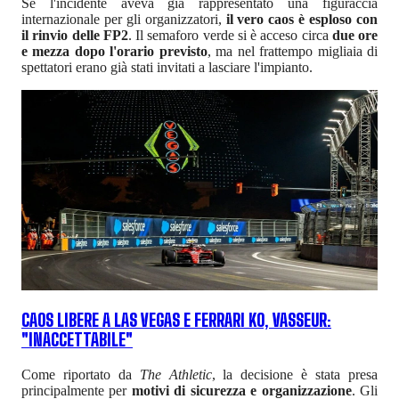
Se l'incidente aveva già rappresentato una figuraccia
internazionale per gli organizzatori,
il vero caos è esploso con
il rinvio delle FP2
. Il semaforo verde si è acceso circa
due ore
e mezza dopo l'orario previsto
, ma nel frattempo migliaia di
spettatori erano già stati invitati a lasciare l'impianto.
CAOS LIBERE A LAS VEGAS E FERRARI KO, VASSEUR:
"INACCETTABILE"
Come riportato da
The Athletic
, la decisione è stata presa
principalmente per
motivi di sicurezza e organizzazione
. Gli