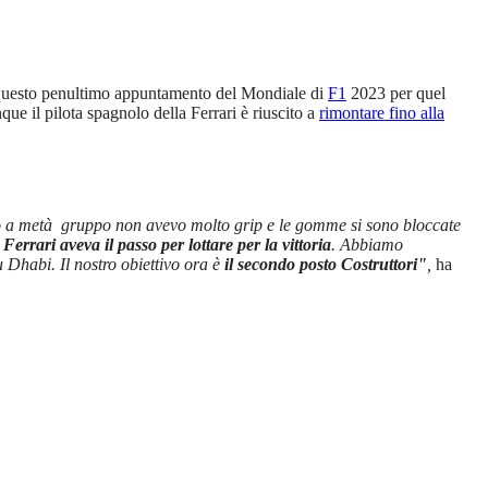
 questo penultimo appuntamento del Mondiale di
F1
2023 per quel
que il pilota spagnolo della Ferrari è riuscito a
rimontare fino alla
tendo a metà gruppo non avevo molto grip e le gomme si sono bloccate
a
Ferrari aveva il passo per lottare per la vittoria
. Abbiamo
 Dhabi. Il nostro obiettivo ora è
il secondo posto Costruttori"
,
ha