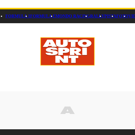
FORMULA 1
FORMULA E
MONDO RACING
RALLY
PISTA
FOTO
VI