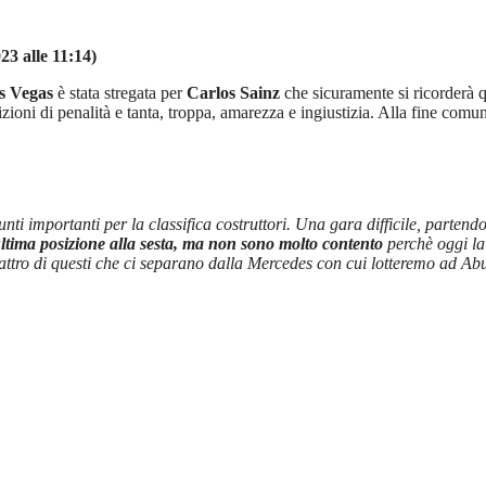
23 alle 11:14)
s Vegas
è stata stregata per
Carlos Sainz
che sicuramente si ricorderà
zioni di penalità e tanta, troppa, amarezza e ingiustizia. Alla fine comun
punti importanti per la classifica costruttori. Una gara difficile, par
ultima posizione alla sesta, ma non sono molto contento
perchè oggi l
ttro di questi che ci separano dalla Mercedes con cui lotteremo ad Abu