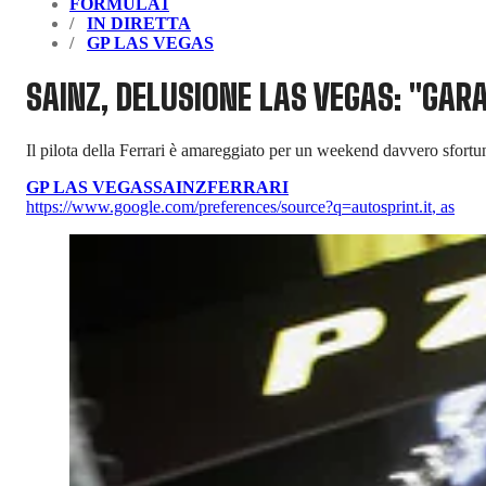
FORMULA1
IN DIRETTA
GP LAS VEGAS
SAINZ, DELUSIONE LAS VEGAS: "GARA
Il pilota della Ferrari è amareggiato per un weekend davvero sfortu
GP LAS VEGAS
SAINZ
FERRARI
https://www.google.com/preferences/source?q=autosprint.it
,
as