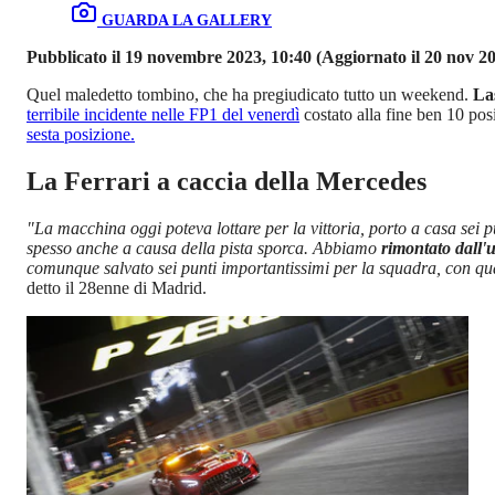
GUARDA LA GALLERY
Pubblicato il 19 novembre 2023, 10:40
(Aggiornato il 20 nov 20
Quel maledetto tombino, che ha pregiudicato tutto un weekend.
La
terribile incidente nelle FP1 del venerdì
costato alla fine ben 10 posi
sesta posizione.
La Ferrari a caccia della Mercedes
"La macchina oggi poteva lottare per la vittoria, porto a casa sei 
spesso anche a causa della pista sporca. Abbiamo
rimontato dall'
comunque salvato sei punti importantissimi per la squadra, con qua
detto il 28enne di Madrid.