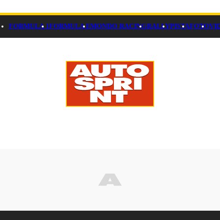
FORMULA 1
FORMULA E
MONDO RACING
RALLY
PISTA
FOTO
VI