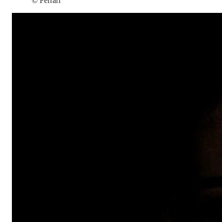
©
Ferrari