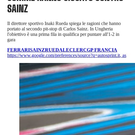
SAINZ
Il direttore sportivo Inaki Rueda spiega le ragioni che hanno
portato al secondo pit-stop di Carlos Sainz. In Ungheria
l'obiettivo è una prima fila in qualifica per puntare all'1-2 in
gara
FERRARI
SAINZ
RUEDA
LECLERC
GP FRANCIA
https://www.google.com/preferences/source?q=autosprint.it
,
as