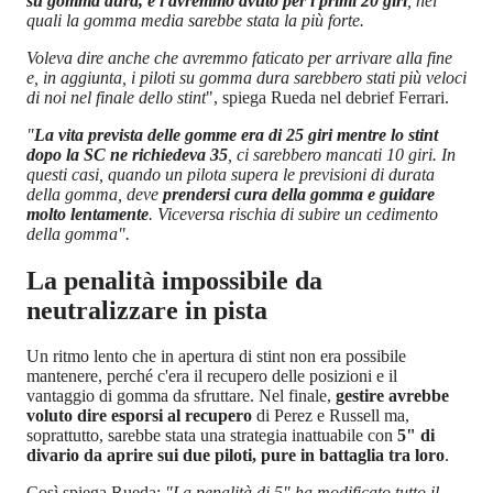
su gomma dura, e l'avremmo avuto per i primi 20 giri
, nei
quali la gomma media sarebbe stata la più forte.
Voleva dire anche che avremmo faticato per arrivare alla fine
e, in aggiunta, i piloti su gomma dura sarebbero stati più veloci
di noi nel finale dello stint
", spiega Rueda nel debrief Ferrari.
"
La vita prevista delle gomme era di 25 giri mentre lo stint
dopo la SC ne richiedeva 35
, ci sarebbero mancati 10 giri. In
questi casi, quando un pilota supera le previsioni di durata
della gomma, deve
prendersi cura della gomma e guidare
molto lentamente
. Viceversa rischia di subire un cedimento
della gomma".
La penalità impossibile da
neutralizzare in pista
Un ritmo lento che in apertura di stint non era possibile
mantenere, perché c'era il recupero delle posizioni e il
vantaggio di gomma da sfruttare. Nel finale,
gestire avrebbe
voluto dire esporsi al recupero
di Perez e Russell ma,
soprattutto, sarebbe stata una strategia inattuabile con
5" di
divario da aprire sui due piloti, pure in battaglia tra loro
.
Così spiega Rueda:
"La penalità di 5" ha modificato tutto il