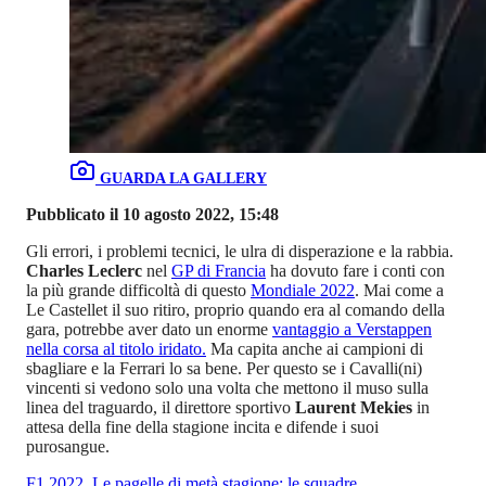
GUARDA LA GALLERY
Pubblicato il 10 agosto 2022, 15:48
Gli errori, i problemi tecnici, le ulra di disperazione e la rabbia.
Charles Leclerc
nel
GP di Francia
ha dovuto fare i conti con
la più grande difficoltà di questo
Mondiale 2022
. Mai come a
Le Castellet il suo ritiro, proprio quando era al comando della
gara, potrebbe aver dato un enorme
vantaggio a Verstappen
nella corsa al titolo iridato.
Ma capita anche ai campioni di
sbagliare e la Ferrari lo sa bene. Per questo se i Cavalli(ni)
vincenti si vedono solo una volta che mettono il muso sulla
linea del traguardo, il direttore sportivo
Laurent Mekies
in
attesa della fine della stagione incita e difende i suoi
purosangue.
F1 2022, Le pagelle di metà stagione: le squadre