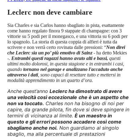
Leclerc non deve cambiare
Sia Charles e sia Carlos hanno sbagliato in pista, esattamente
come hanno regalato finora 9 stappate di champagne: con 3
vittorie su 5 podi per il monegasco, e una vittoria su 6 podi per
lo spagnolo. La storia di questa coppia di alfieri è tutta da
scrivere e non verrà certo rovinata dalle pressioni: “
Non direi
che Leclerc sia un po’ più emotivo di Sainz
- ha detto Mekies
-
.
Entrambi questi ragazzi hanno avuto alti e bassi,
questi
ultimi molto dolorosi, in questa stagione e in entrambi i casi,
quando
tornano nel garage e analizzano l'accaduto anche
attraverso i dati
, sono capaci di resettare tutto e mettersi in
modalità apprendimento in un quarto d’ora.
Anche quest’anno
Leclerc ha dimostrato di avere
una velocità così eccezionale
che è un aspetto che
non va toccato.
Charles non ha bisogno di noi per
capire, da grande pilota, fin dove si deve spingere in
termini di vicinanza al limite.
È un maestro in
questo e gli errori possono accadere così come
sbagliamo anche noi.
Non guardiamo al singolo
sbaglio, ma alla percentuale di prestazioni