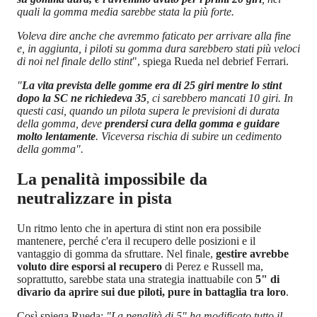
quali la gomma media sarebbe stata la più forte.
Voleva dire anche che avremmo faticato per arrivare alla fine
e, in aggiunta, i piloti su gomma dura sarebbero stati più veloci
di noi nel finale dello stint
", spiega Rueda nel debrief Ferrari.
"
La vita prevista delle gomme era di 25 giri mentre lo stint
dopo la SC ne richiedeva 35
, ci sarebbero mancati 10 giri. In
questi casi, quando un pilota supera le previsioni di durata
della gomma, deve
prendersi cura della gomma e guidare
molto lentamente
. Viceversa rischia di subire un cedimento
della gomma".
La penalità impossibile da
neutralizzare in pista
Un ritmo lento che in apertura di stint non era possibile
mantenere, perché c'era il recupero delle posizioni e il
vantaggio di gomma da sfruttare. Nel finale,
gestire avrebbe
voluto dire esporsi al recupero
di Perez e Russell ma,
soprattutto, sarebbe stata una strategia inattuabile con
5" di
divario da aprire sui due piloti, pure in battaglia tra loro
.
Così spiega Rueda:
"La penalità di 5" ha modificato tutto il