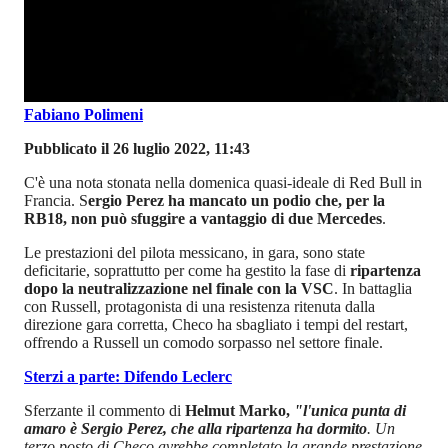
Fabiano Polimeni
Pubblicato il 26 luglio 2022, 11:43
C'è una nota stonata nella domenica quasi-ideale di Red Bull in
Francia. S
ergio Perez ha mancato un podio che, per la
RB18, non può sfuggire a vantaggio di due Mercedes
.
Le prestazioni del pilota messicano, in gara, sono state
deficitarie, soprattutto per come ha gestito la fase di
ripartenza
dopo la neutralizzazione nel finale con la VSC
. In battaglia
con Russell, protagonista di una resistenza ritenuta dalla
direzione gara corretta, Checo ha sbagliato i tempi del restart,
offrendo a Russell un comodo sorpasso nel settore finale.
Sterzi a parte: Difendo Leclerc
Sferzante il commento di
Helmut Marko,
"l'unica punta di
amaro è Sergio Perez, che alla ripartenza ha dormito
. Un
terzo posto di Checo avrebbe completato la grande prestazione