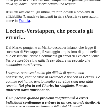
della squadra. Forse si era bevuto una tequila"
.
Risultati altalenanti, gli ultimi, tra ritiri dovuti a problemi di
affidabilità (Canada) e incidenti in gara (Austria) e prestazioni
come in
Francia
.
Leclerc-Verstappen, che peccato gli
errori...
Dal Marko pungente al Marko decoubertiniano, che legge il
successo di Verstappen, il vantaggio ampissimo di punti nelle
due classifiche iridate e commenta gli errori di Leclerc:
"Senza
l'errore sarebbe stata difficile per Max, è un peccato che
continuino questi errori.
I sorpassi sono stati molto più difficili di quanto non
pensassimo, l'hanno visto in Mercedes e noi con la Ferrari. Le
gomme poi hanno tenuto meglio e sarebbe stata una sfida
serrata.
Nel giro in cui Charles ha sbagliato, il nostro
undercut stava funzionando.
È un peccato quando problemi di affidabilità o errori
individuali continuano a entrare in un così grande duello
. Al
tempo stesso siamo ovviamente felici dei 25 punti".