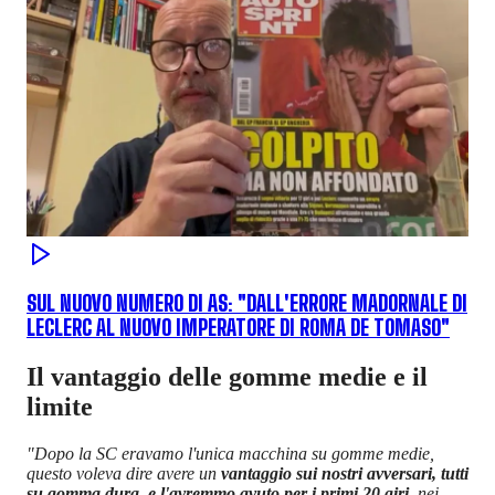
SUL NUOVO NUMERO DI AS: "DALL'ERRORE MADORNALE DI
LECLERC AL NUOVO IMPERATORE DI ROMA DE TOMASO"
Il vantaggio delle gomme medie e il
limite
"Dopo la SC eravamo l'unica macchina su gomme medie,
questo voleva dire avere un
vantaggio sui nostri avversari, tutti
su gomma dura, e l'avremmo avuto per i primi 20 giri
, nei