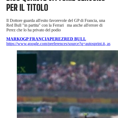
PER IL TITOLO
Il Dottore guarda all'esito favorevole del GP di Francia, una
Red Bull "in partita" con la Ferrari ma anche all'errore di
Perez che lo ha privato del podio
MARKO
GP FRANCIA
PEREZ
RED BULL
https://www.google.com/preferences/source?q=autosprint.it
,
as