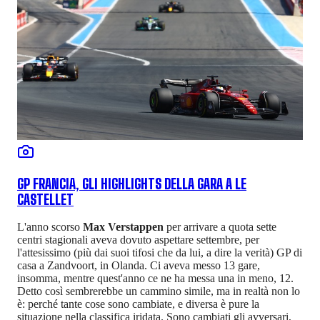
GP FRANCIA, GLI HIGHLIGHTS DELLA GARA A LE
CASTELLET
L'anno scorso
Max Verstappen
per arrivare a quota sette
centri stagionali aveva dovuto aspettare settembre, per
l'attesissimo (più dai suoi tifosi che da lui, a dire la verità) GP di
casa a Zandvoort, in Olanda. Ci aveva messo 13 gare,
insomma, mentre quest'anno ce ne ha messa una in meno, 12.
Detto così sembrerebbe un cammino simile, ma in realtà non lo
è: perché tante cose sono cambiate, e diversa è pure la
situazione nella classifica iridata. Sono cambiati gli avversari,