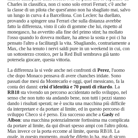
Charles in classifica, non ci sono solo errori Ferrari; c'è anche
la classe di un pilota che quest'anno non ha sbagliato mai, salvo
un lungo in curva 4 a Barcellona. Con Leclerc ha duellato,
provando a spingere una Ferrari che sulla distanza avrebbe
fatto la differenza, visto il calo di gomme che lui, rispetto al
monegasco, ha avvertito alla fine del primo stint; ha mollato
l'osso quando lo doveva mollare, ha atteso la sosta e poi ci ha
pensato l'altro a facilitargli la vita. Sbagliando, contrariamente a
Max, che ha tenuto i nervi saldi pure in un weekend in cui, con
un sottosterzo cronico, per la Red Bull sembrava già tanto
potersela giocare, questa vittoria.
La differenza la si vede anche nei confronti di
Perez
, l'uomo
che dopo Monaco pensava di avere chanches iridate. Sono
passati due mesi da Montecarlo e oggi, quel messicano, fa la
conta dei danni:
crisi d'identità e 70 punti di ritardo
. La
RB18
sta vivendo un percorso accidentato nello sviluppo, nel
senso che non tutto sta andando bene, non tutti i pezzi stanno
dando i risultati sperati; ne è uscita una macchina più difficile
da interpretare e da portare al limite, ed in questo percorso di
sviluppo Checo si è perso. Era successo anche a
Gasly
ed
Albon
: una macchina potenzialmente fortissima ma complicata
da portare al limite, da qui divari spesso ampi con l'altro pilota.
Max invece ce la porta eccome al limite, questa RB18. La
quale, in questo momento, qualche difetto lo ha, ma di sicuro