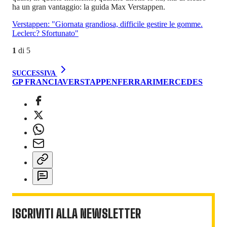
ha un gran vantaggio: la guida Max Verstappen.
Verstappen: "Giornata grandiosa, difficile gestire le gomme.
Leclerc? Sfortunato"
1
di
5
SUCCESSIVA
GP FRANCIA
VERSTAPPEN
FERRARI
MERCEDES
ISCRIVITI ALLA NEWSLETTER