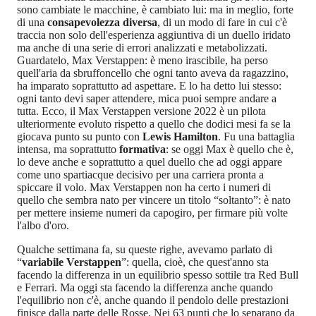
sono cambiate le macchine, è cambiato lui: ma in meglio, forte
di una
consapevolezza diversa
, di un modo di fare in cui c'è
traccia non solo dell'esperienza aggiuntiva di un duello iridato
ma anche di una serie di errori analizzati e metabolizzati.
Guardatelo, Max Verstappen: è meno irascibile, ha perso
quell'aria da sbruffoncello che ogni tanto aveva da ragazzino,
ha imparato soprattutto ad aspettare. E lo ha detto lui stesso:
ogni tanto devi saper attendere, mica puoi sempre andare a
tutta. Ecco, il Max Verstappen versione 2022 è un pilota
ulteriormente evoluto rispetto a quello che dodici mesi fa se la
giocava punto su punto con
Lewis Hamilton
. Fu una battaglia
intensa, ma soprattutto
formativa
: se oggi Max è quello che è,
lo deve anche e soprattutto a quel duello che ad oggi appare
come uno spartiacque decisivo per una carriera pronta a
spiccare il volo. Max Verstappen non ha certo i numeri di
quello che sembra nato per vincere un titolo “soltanto”: è nato
per mettere insieme numeri da capogiro, per firmare più volte
l'albo d'oro.
Qualche settimana fa, su queste righe, avevamo parlato di
“
variabile Verstappen
”: quella, cioè, che quest'anno sta
facendo la differenza in un equilibrio spesso sottile tra Red Bull
e Ferrari. Ma oggi sta facendo la differenza anche quando
l'equilibrio non c'è, anche quando il pendolo delle prestazioni
finisce dalla parte delle Rosse. Nei 63 punti che lo separano da