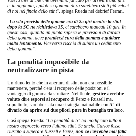
Voleva dire anche che avremmo faticato per arrivare alla fine
e, in aggiunta, i piloti su gomma dura sarebbero stati più veloci
di noi nel finale dello stint
", spiega Rueda nel debrief Ferrari.
"
La vita prevista delle gomme era di 25 giri mentre lo stint
dopo la SC ne richiedeva 35
, ci sarebbero mancati 10 giri. In
questi casi, quando un pilota supera le previsioni di durata
della gomma, deve
prendersi cura della gomma e guidare
molto lentamente
. Viceversa rischia di subire un cedimento
della gomma".
La penalità impossibile da
neutralizzare in pista
Un ritmo lento che in apertura di stint non era possibile
mantenere, perché c'era il recupero delle posizioni e il
vantaggio di gomma da sfruttare. Nel finale,
gestire avrebbe
voluto dire esporsi al recupero
di Perez e Russell ma,
soprattutto, sarebbe stata una strategia inattuabile con
5" di
divario da aprire sui due piloti, pure in battaglia tra loro
.
Così spiega Rueda:
"La penalità di 5" ha modificato tutto il
nostro approccio verso l'ultimo stint. Se anche Carlos fosse
riuscito a superare Russell e Perez,
non ce l'avrebbe mai fatta