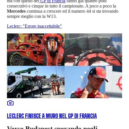
ma con quello del
GP di Francia
fanno già quattro podi
consecutivi e cinque in tutto il campionato. A poco a poco la
Mercedes
continua a crescere ed il numero 44 si sta trovando
sempre meglio con la W13.
Leclerc: "Errore inaccettabile"
LECLERC FINISCE A MURO NEL GP DI FRANCIA
Verso Budapest sperando negli