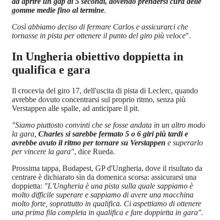
ad aprire un gap di 5 secondi, dovendo prendersi cura delle
gomme medie fino al termine
.
Così abbiamo deciso di fermare Carlos e assicurarci che
tornasse in pista per ottenere il punto del giro più veloce
".
In Ungheria obiettivo doppietta in
qualifica e gara
Il crocevia del giro 17, dell'uscita di pista di Leclerc, quando
avrebbe dovuto concentrarsi sul proprio ritmo, senza più
Verstappen alle spalle, ad anticipare il pit.
"Siamo piuttosto convinti che se fosse andata in un altro modo
la gara,
Charles si sarebbe fermato 5 o 6 giri più tardi e
avrebbe avuto il ritmo per tornare su Verstappen
e superarlo
per vincere la gara"
, dice Rueda.
Prossima tappa, Budapest, GP d'Ungheria, dove il risultato da
centrare è dichiarato sin da domenica scorsa: assicurarsi una
doppietta:
"L'Ungheria è una pista sulla quale sappiamo è
molto difficile superare e sappiamo di avere una macchina
molto forte, soprattutto in qualifica. Ci aspettiamo di ottenere
una prima fila completa in qualifica e fare doppietta in gara".