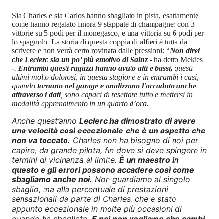
Sia Charles e sia Carlos hanno sbagliato in pista, esattamente
come hanno regalato finora 9 stappate di champagne: con 3
vittorie su 5 podi per il monegasco, e una vittoria su 6 podi per
lo spagnolo. La storia di questa coppia di alfieri è tutta da
scrivere e non verrà certo rovinata dalle pressioni: “
Non direi
che Leclerc sia un po’ più emotivo di Sainz
- ha detto Mekies
-
.
Entrambi questi ragazzi hanno avuto alti e bassi,
questi
ultimi molto dolorosi, in questa stagione e in entrambi i casi,
quando
tornano nel garage e analizzano l'accaduto anche
attraverso i dati
, sono capaci di resettare tutto e mettersi in
modalità apprendimento in un quarto d’ora.
Anche quest’anno
Leclerc ha dimostrato di avere
una velocità così eccezionale
che è un aspetto che
non va toccato.
Charles non ha bisogno di noi per
capire, da grande pilota, fin dove si deve spingere in
termini di vicinanza al limite.
È un maestro in
questo e gli errori possono accadere così come
sbagliamo anche noi.
Non guardiamo al singolo
sbaglio, ma alla percentuale di prestazioni
sensazionali da parte di Charles, che è stato
appunto eccezionale in molte più occasioni di
quando ha sbagliato.
E noi non vogliamo che cambi