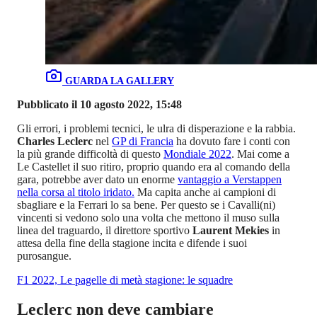
GUARDA LA GALLERY
Pubblicato il 10 agosto 2022, 15:48
Gli errori, i problemi tecnici, le ulra di disperazione e la rabbia.
Charles Leclerc
nel
GP di Francia
ha dovuto fare i conti con
la più grande difficoltà di questo
Mondiale 2022
. Mai come a
Le Castellet il suo ritiro, proprio quando era al comando della
gara, potrebbe aver dato un enorme
vantaggio a Verstappen
nella corsa al titolo iridato.
Ma capita anche ai campioni di
sbagliare e la Ferrari lo sa bene. Per questo se i Cavalli(ni)
vincenti si vedono solo una volta che mettono il muso sulla
linea del traguardo, il direttore sportivo
Laurent Mekies
in
attesa della fine della stagione incita e difende i suoi
purosangue.
F1 2022, Le pagelle di metà stagione: le squadre
Leclerc non deve cambiare