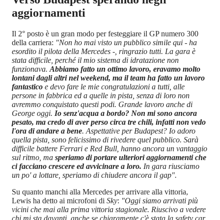
aggiornamenti
Il 2° posto è un gran modo per festeggiare il GP numero 300
della carriera:
"Non ho mai visto un pubblico simile qui - ha
esordito il pilota della Mercedes -, ringrazio tutti. La gara è
stata difficile, perché il mio sistema di idratazione non
funzionava.
Abbiamo fatto un ottimo lavoro, eravamo molto
lontani dagli altri nel weekend, ma il team ha fatto un lavoro
fantastico
e devo fare le mie congratulazioni a tutti, alle
persone in fabbrica ed a quelle in pista, senza di loro non
avremmo conquistato questi podi. Grande lavoro anche di
George oggi.
Io senz'acqua a bordo? Non mi sono ancora
pesato, ma credo di aver perso circa tre chili, infatti non vedo
l'ora di andare a bene
. Aspettative per Budapest? Io adoro
quella pista, sono felicissimo di rivedere quel pubblico. Sarà
difficile battere Ferrari e Red Bull, hanno ancora un vantaggio
sul ritmo, ma
speriamo di portare ulteriori aggiornamenti che
ci facciano crescere ed avvicinare a loro.
In gara riusciamo
un po' a lottare, speriamo di chiudere ancora il gap".
Su quanto manchi alla Mercedes per arrivare alla vittoria,
Lewis ha detto ai microfoni di
Sky
:
"Oggi siamo arrivati più
vicini che mai alla prima vittoria stagionale. Riuscivo a vedere
chi mi sta davanti, anche se chiaramente c'è stata la safety car.