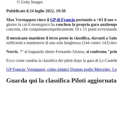
©
Getty Images
Pubblicato il 24 luglio 2022, 19:38
Max Verstappen vince il
GP di Francia
portando a +63 il suo v
giorno in cui il monegasco ha
concluso la propria gara anzitempo
concreta, che conquistanorispettivamente 18 e 15 punti avvicinandosi
Il messicano mantiene il terzo posto in classifica, davanti a Sai
sufficienti a mantenersi di una sola lunghezza (144 contro 143) dav
Norris
, 7° al traguardo dietro Fernando Alonso,
si conferma "prim
Ecco come cambia la classifica dei piloti dopo la gara di Le Castelle
GP Francia: Verstappen, colpo iridato! Doppio podio Mercedes, Le
Guarda qui la classifica Piloti aggiornata