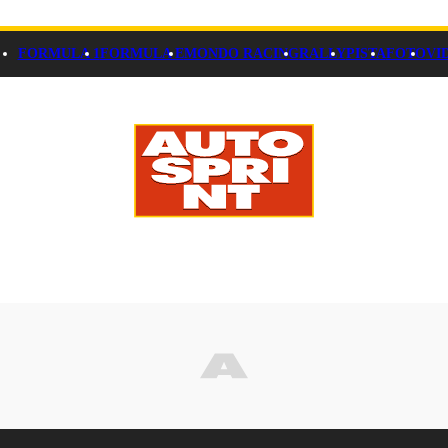
FORMULA 1
FORMULA E
MONDO RACING
RALLY
PISTA
FOTO
VI