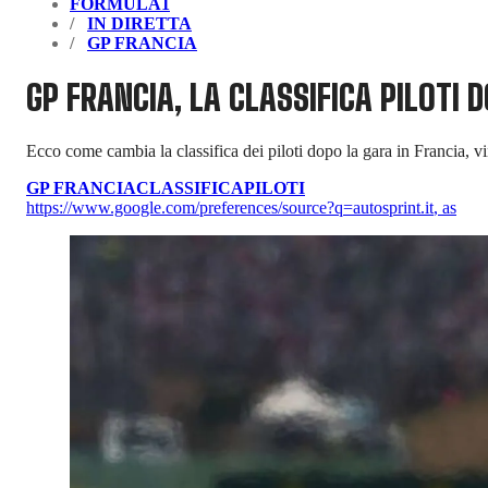
FORMULA1
IN DIRETTA
GP FRANCIA
GP FRANCIA, LA CLASSIFICA PILOTI 
Ecco come cambia la classifica dei piloti dopo la gara in Francia,
GP FRANCIA
CLASSIFICA
PILOTI
https://www.google.com/preferences/source?q=autosprint.it
,
as