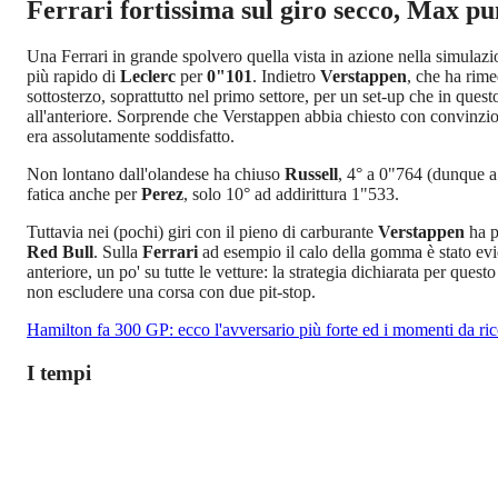
Ferrari fortissima sul giro secco, Max pu
Una Ferrari in grande spolvero quella vista in azione nella simulazi
più rapido di
Leclerc
per
0"101
. Indietro
Verstappen
, che ha rim
sottosterzo, soprattutto nel primo settore, per un set-up che in que
all'anteriore. Sorprende che Verstappen abbia chiesto con convinzion
era assolutamente soddisfatto.
Non lontano dall'olandese ha chiuso
Russell
, 4° a 0"764 (dunque a 
fatica anche per
Perez
, solo 10° ad addirittura 1"533.
Tuttavia nei (pochi) giri con il pieno di carburante
Verstappen
ha p
Red Bull
. Sulla
Ferrari
ad esempio il calo della gomma è stato ev
anteriore, un po' su tutte le vetture: la strategia dichiarata per qu
non escludere una corsa con due pit-stop.
Hamilton fa 300 GP: ecco l'avversario più forte ed i momenti da ri
I tempi