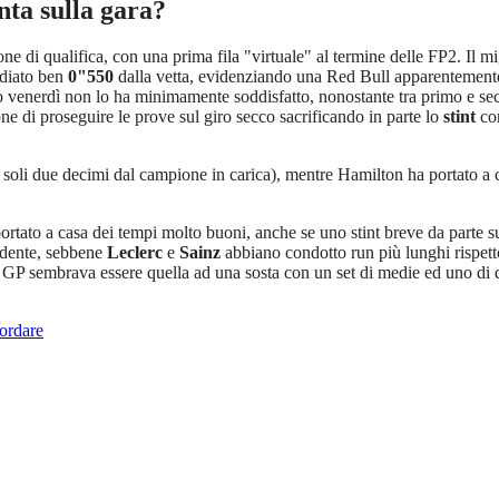
nta sulla gara?
one di qualifica, con una prima fila "virtuale" al termine delle FP2. Il
ediato ben
0"550
dalla vetta, evidenziando una Red Bull apparentemente
sto venerdì non lo ha minimamente soddisfatto, nonostante tra primo e sec
e di proseguire le prove sul giro secco sacrificando in parte lo
stint
con
soli due decimi dal campione in carica), mentre Hamilton ha portato a ca
ortato a casa dei tempi molto buoni, anche se uno stint breve da parte s
idente, sebbene
Leclerc
e
Sainz
abbiano condotto run più lunghi rispetto 
esto GP sembrava essere quella ad una sosta con un set di medie ed uno di
cordare