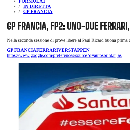
FORMULA1
IN DIRETTA
GP FRANCIA
GP FRANCIA, FP2: UNO-DUE FERRARI,
Nella seconda sessione di prove libere al Paul Ricard buona prima d
GP FRANCIA
FERRARI
VERSTAPPEN
https://www.google.com/preferences/source?q=autosprint.it
,
as