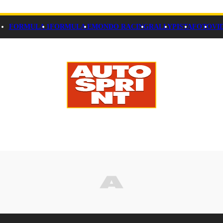
FORMULA 1
FORMULA E
MONDO RACING
RALLY
PISTA
FOTO
VI