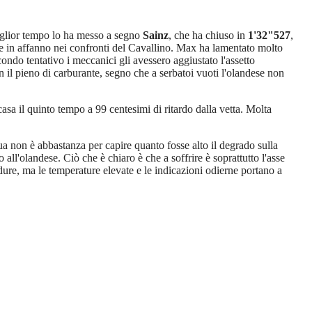
 miglior tempo lo ha messo a segno
Sainz
, che ha chiuso in
1'32"527
,
 in affanno nei confronti del Cavallino. Max ha lamentato molto
ondo tentativo i meccanici gli avessero aggiustato l'assetto
 il pieno di carburante, segno che a serbatoi vuoti l'olandese non
sa il quinto tempo a 99 centesimi di ritardo dalla vetta. Molta
ua non è abbastanza per capire quanto fosse alto il degrado sulla
all'olandese. Ciò che è chiaro è che a soffrire è soprattutto l'asse
 dure, ma le temperature elevate e le indicazioni odierne portano a