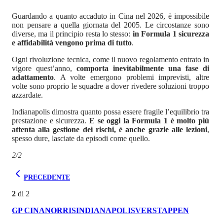
Guardando a quanto accaduto in Cina nel 2026, è impossibile
non pensare a quella giornata del 2005. Le circostanze sono
diverse, ma il principio resta lo stesso:
in Formula 1 sicurezza
e affidabilità vengono prima di tutto
.
Ogni rivoluzione tecnica, come il nuovo regolamento entrato in
vigore quest’anno,
comporta inevitabilmente una fase di
adattamento
. A volte emergono problemi imprevisti, altre
volte sono proprio le squadre a dover rivedere soluzioni troppo
azzardate.
Indianapolis dimostra quanto possa essere fragile l’equilibrio tra
prestazione e sicurezza.
E se oggi la Formula 1 è molto più
attenta alla gestione dei rischi, è anche grazie alle lezioni
,
spesso dure, lasciate da episodi come quello.
2/2
PRECEDENTE
2
di
2
GP CINA
NORRIS
INDIANAPOLIS
VERSTAPPEN