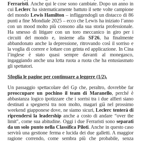
Ferraristi
. Anche qui le cose sono cambiate. Dopo un anno in
cui
Leclerc
ha sistematicamente battuto il sette volte campione
del mondo
Lewis Hamilton
– infliggendogli un distacco di 86
punti a fine Mondiale 2025 – ecco che Lewis ha iniziato l’anno
con un mood molto più consono alla sua storia professionale.
Ha smesso di litigare con un toro meccanico in giro per i
circuiti del mondo e, insieme alla
SF26
, ha finalmente
abbandonato anche la depressione, ritrovando così il sorriso e
la voglia di correre e lottare con grinta ed applicazione. In Cina
l’inglese è stato quasi sempre davanti al monegasco,
ingaggiando anche una lotta ruota a ruota che ha entusiasmato
gli spettatori.
Sfoglia le pagine per continuare a leggere (1/2).
Un passaggio spettacolare del Gp che, peraltro, dovrebbe far
preoccupare un pochino il team di Maranello
, perché è
abbastanza logico ipotizzare che i sorrisi tra i due alfieri siano
destinati a spegnersi tra non molto, magari già nel prossimo
weekend giapponese dove, ne siamo sicuri,
Leclerc tenterà di
riprendersi la leadership
anche a costo di andare “over the
limit", come sua abitudine. Oggi i due Ferraristi sono
separati
da un solo punto nella Classifica Piloti
. Anche in questo caso
servirà una gestione ferma e lucida dei due galletti. A maggior
ragione correndo, come sembra più che probabile, senza