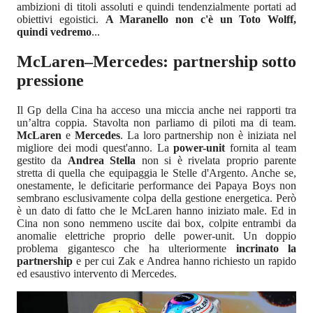
ambizioni di titoli assoluti e quindi tendenzialmente portati ad
obiettivi egoistici.
A Maranello non c'è un Toto Wolff,
quindi vedremo
...
McLaren–Mercedes: partnership sotto
pressione
Il Gp della Cina ha acceso una miccia anche nei rapporti tra
un’altra coppia. Stavolta non parliamo di piloti ma di team.
McLaren
e
Mercedes
. La loro partnership non è iniziata nel
migliore dei modi quest'anno. La
power-unit
fornita al team
gestito da
Andrea Stella
non si è rivelata proprio parente
stretta di quella che equipaggia le Stelle d'Argento. Anche se,
onestamente, le deficitarie performance dei Papaya Boys non
sembrano esclusivamente colpa della gestione energetica. Però
è un dato di fatto che le McLaren hanno iniziato male. Ed in
Cina non sono nemmeno uscite dai box, colpite entrambi da
anomalie elettriche proprio delle power-unit. Un doppio
problema gigantesco che ha ulteriormente
incrinato la
partnership
e per cui Zak e Andrea hanno richiesto un rapido
ed esaustivo intervento di Mercedes.