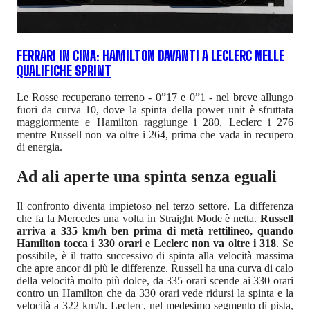
FERRARI IN CINA: HAMILTON DAVANTI A LECLERC NELLE
QUALIFICHE SPRINT
Le Rosse recuperano terreno - 0”17 e 0”1 - nel breve allungo
fuori da curva 10, dove la spinta della power unit è sfruttata
maggiormente e Hamilton raggiunge i 280, Leclerc i 276
mentre Russell non va oltre i 264, prima che vada in recupero
di energia.
Ad ali aperte una spinta senza eguali
Il confronto diventa impietoso nel terzo settore. La differenza
che fa la Mercedes una volta in Straight Mode è netta.
Russell
arriva a 335 km/h ben prima di metà rettilineo, quando
Hamilton tocca i 330 orari e Leclerc non va oltre i 318
. Se
possibile, è il tratto successivo di spinta alla velocità massima
che apre ancor di più le differenze. Russell ha una curva di calo
della velocità molto più dolce, da 335 orari scende ai 330 orari
contro un Hamilton che da 330 orari vede ridursi la spinta e la
velocità a 322 km/h. Leclerc, nel medesimo segmento di pista,