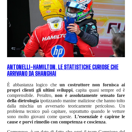
ANTONELLI-HAMILTON, LE STATISTICHE CURIOSE CHE
ARRIVANO DA SHANGHAI
È abbastanza logico che
un costruttore non fornisca ai
propri clienti gli ultimi sviluppi
, capita quasi sempre ed è
comprensibile. Peraltro,
non è assolutamente sensato fare
della dietrologia
ipotizzando manine maliziose che hanno tolto
dalla mischia un avversario teoricamente pericoloso. Un
problema tecnico può capitare, soprattutto quando le vetture
sono molto giovani come queste.
L’essenziale è capirne le
cause e porvi rimedio con competenza e coscienza
.
Comunque, è un dato di fatto che oggi il team Campione del