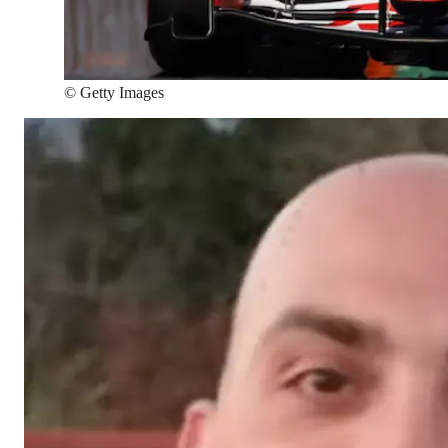
©
Getty Images