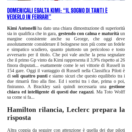
DOMENICALI ESALTA KIMI: “IL SOGNO DI TANTI È
VEDERLO IN FERRARI”
Kimi Antonelli
ha dato una chiara dimostrazione di superiorità
sia in qualifica che in gara,
gestendo con calma e maturità
un
margine consistente anche su George, che oggi deve
assolutamente considerare il bolognese non più come un fedele
e simpatico scudiero, quanto piuttosto un pericoloso e tosto
avversario per il titolo. Che poi vale anche la pena segnalare
che il primo Gp vinto da Kimi rappresenta il 3,9% rispetto ai 26
finora disputati... esattamente come le sei vittorie di Russell in
154 gare. Oggi il vantaggio di Russell nella Classifica Piloti è
di
soli quattro punti
e siamo sicuri che questo equilibrio tra i
due rimarrà fino alla fine. Ed i sorrisi tra i due, prima o poi,
finiranno. A Brackley sarà quindi necessaria una
gestione
chiara ed intelligente di questi due ragazzi
. Ma Toto Wolff
sa come si fa...
Hamilton rilancia, Leclerc prepara la
risposta
Altra coppia da seguire con attenzione è quella dei due piloti