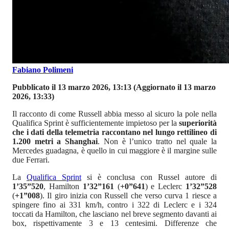
Fabiano Polimeni
Pubblicato il 13 marzo 2026, 13:13
(Aggiornato il 13 marzo
2026, 13:33)
Il racconto di come Russell abbia messo al sicuro la pole nella
Qualifica Sprint è sufficientemente impietoso per la
superiorità
che i dati della telemetria raccontano nel lungo rettilineo di
1.200 metri a Shanghai
. Non è l’unico tratto nel quale la
Mercedes guadagna, è quello in cui maggiore è il margine sulle
due Ferrari.
La
Qualifica Sprint
si è conclusa con Russel autore di
1’35”520
, Hamilton
1’32”161
(
+0”641
) e Leclerc
1’32”528
(
+1”008
). Il giro inizia con Russell che verso curva 1 riesce a
spingere fino ai 331 km/h, contro i 322 di Leclerc e i 324
toccati da Hamilton, che lasciano nel breve segmento davanti ai
box, rispettivamente 3 e 13 centesimi. Differenze che