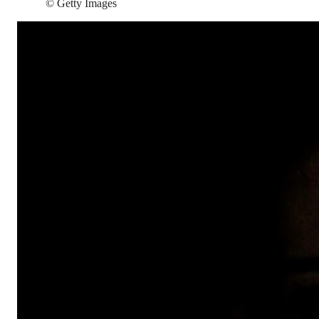
©
Getty Images