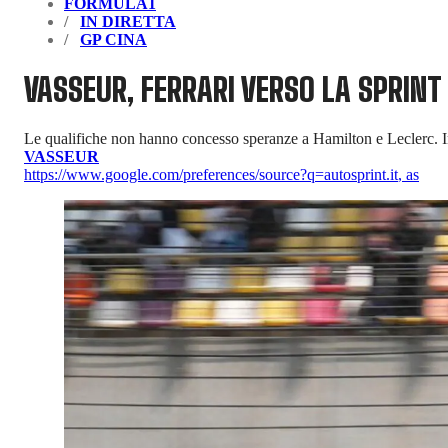
FORMULA1
IN DIRETTA
GP CINA
VASSEUR, FERRARI VERSO LA SPRINT
Le qualifiche non hanno concesso speranze a Hamilton e Leclerc. In
VASSEUR
https://www.google.com/preferences/source?q=autosprint.it
,
as