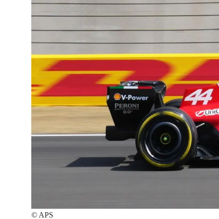
©
APS