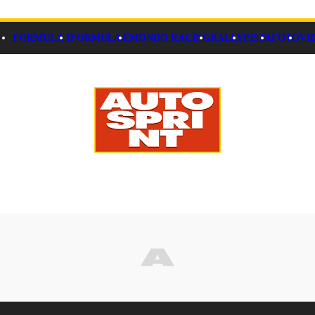
FORMULA 1
FORMULA E
MONDO RACING
RALLY
PISTA
FOTO
VI