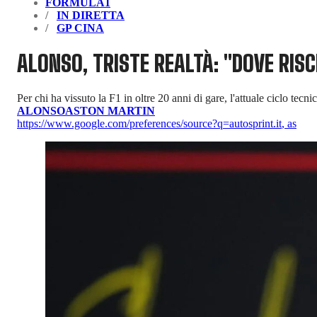
FORMULA1
IN DIRETTA
GP CINA
ALONSO, TRISTE REALTÀ: "DOVE RIS
Per chi ha vissuto la F1 in oltre 20 anni di gare, l'attuale ciclo tecn
ALONSO
ASTON MARTIN
https://www.google.com/preferences/source?q=autosprint.it
,
as