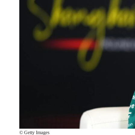
©
Getty Images