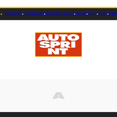
FORMULA 1
FORMULA E
MONDO RACING
RALLY
PISTA
FOTO
VI