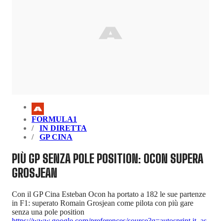
FORMULA1
IN DIRETTA
GP CINA
PIÙ GP SENZA POLE POSITION: OCON SUPERA
GROSJEAN
Con il GP Cina Esteban Ocon ha portato a 182 le sue partenze
in F1: superato Romain Grosjean come pilota con più gare
senza una pole position
https://www.google.com/preferences/source?q=autosprint.it
,
as