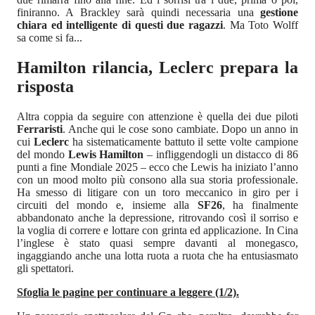
finiranno. A Brackley sarà quindi necessaria una
gestione
chiara ed intelligente di questi due ragazzi
. Ma Toto Wolff
sa come si fa...
Hamilton rilancia, Leclerc prepara la
risposta
Altra coppia da seguire con attenzione è quella dei due piloti
Ferraristi
. Anche qui le cose sono cambiate. Dopo un anno in
cui
Leclerc
ha sistematicamente battuto il sette volte campione
del mondo
Lewis Hamilton
– infliggendogli un distacco di 86
punti a fine Mondiale 2025 – ecco che Lewis ha iniziato l’anno
con un mood molto più consono alla sua storia professionale.
Ha smesso di litigare con un toro meccanico in giro per i
circuiti del mondo e, insieme alla
SF26
, ha finalmente
abbandonato anche la depressione, ritrovando così il sorriso e
la voglia di correre e lottare con grinta ed applicazione. In Cina
l’inglese è stato quasi sempre davanti al monegasco,
ingaggiando anche una lotta ruota a ruota che ha entusiasmato
gli spettatori.
Sfoglia le pagine per continuare a leggere (1/2).