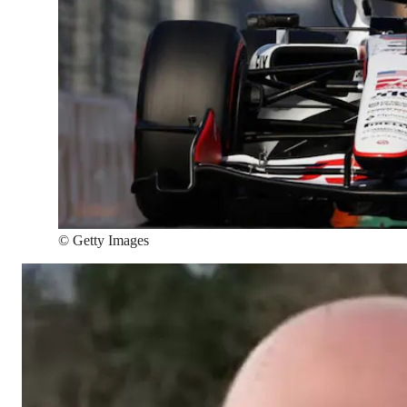
©
Getty Images