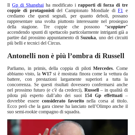
Il
Gp di Shanghai
ha modificato i
rapporti di forza di tre
coppie di protagonisti
del Campionato Mondiale di
F1
e
crediamo che questi segnali, per quanto deboli, possano
rappresentare una svolta piuttosto interessante nel prosieguo
della stagione. Tre coppie che possono “
scoppiare
”
accendendo spunti di spettacolo particolarmente intriganti già a
partire dal prossimo appuntamento di
Suzuka
, uno dei circuiti
più belli e tecnici del Circus.
Antonelli non è più l’ombra di Russell
Parliamo, in primis, della coppia di piloti
Mercedes
. Come
abbiamo visto, la
W17
si è mostrata finora come la vettura da
battere, con prestazioni largamente superiori a tutta la
concorrenza. Se questi risultati dovessero confermarsi anche
nel prossimo futuro (e c'è da crederci),
Russell
– in qualità di
pilota più esperto dall’alto dei suoi
154 Gp effettuati
–
dovrebbe essere
considerato favorito
nella corsa al titolo.
Ecco però che la gara cinese ha lanciato nell’Olimpo anche il
suo semi-rookie compagno di squadra.