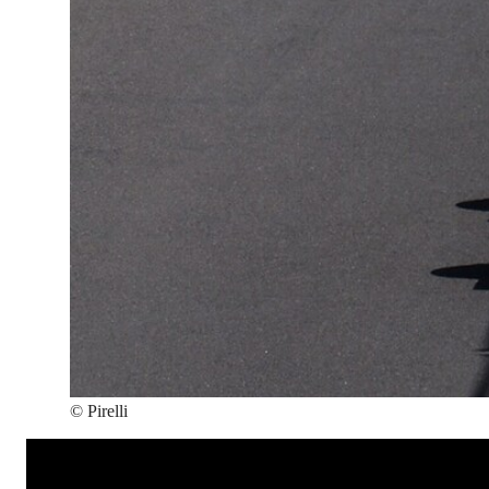
©
Pirelli