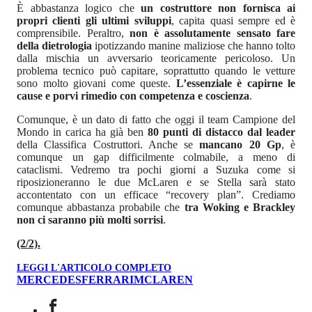
È abbastanza logico che
un costruttore non fornisca ai
propri clienti gli ultimi sviluppi
, capita quasi sempre ed è
comprensibile. Peraltro,
non è assolutamente sensato fare
della dietrologia
ipotizzando manine maliziose che hanno tolto
dalla mischia un avversario teoricamente pericoloso. Un
problema tecnico può capitare, soprattutto quando le vetture
sono molto giovani come queste.
L’essenziale è capirne le
cause e porvi rimedio con competenza e coscienza
.
Comunque, è un dato di fatto che oggi il team Campione del
Mondo in carica ha già ben
80 punti di distacco dal leader
della Classifica Costruttori. Anche se
mancano 20 Gp
, è
comunque un gap difficilmente colmabile, a meno di
cataclismi. Vedremo tra pochi giorni a Suzuka come si
riposizioneranno le due McLaren e se Stella sarà stato
accontentato con un efficace “recovery plan”. Crediamo
comunque abbastanza probabile che
tra Woking e Brackley
non ci saranno più molti sorrisi
.
(2/2).
LEGGI L'ARTICOLO COMPLETO
MERCEDES
FERRARI
MCLAREN