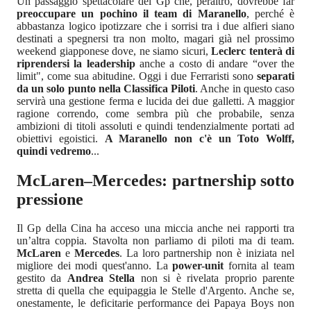
Un passaggio spettacolare del Gp che, peraltro, dovrebbe far
preoccupare un pochino il team di Maranello
, perché è
abbastanza logico ipotizzare che i sorrisi tra i due alfieri siano
destinati a spegnersi tra non molto, magari già nel prossimo
weekend giapponese dove, ne siamo sicuri,
Leclerc tenterà di
riprendersi la leadership
anche a costo di andare “over the
limit", come sua abitudine. Oggi i due Ferraristi sono
separati
da un solo punto nella Classifica Piloti
. Anche in questo caso
servirà una gestione ferma e lucida dei due galletti. A maggior
ragione correndo, come sembra più che probabile, senza
ambizioni di titoli assoluti e quindi tendenzialmente portati ad
obiettivi egoistici.
A Maranello non c'è un Toto Wolff,
quindi vedremo
...
McLaren–Mercedes: partnership sotto
pressione
Il Gp della Cina ha acceso una miccia anche nei rapporti tra
un’altra coppia. Stavolta non parliamo di piloti ma di team.
McLaren
e
Mercedes
. La loro partnership non è iniziata nel
migliore dei modi quest'anno. La
power-unit
fornita al team
gestito da
Andrea Stella
non si è rivelata proprio parente
stretta di quella che equipaggia le Stelle d'Argento. Anche se,
onestamente, le deficitarie performance dei Papaya Boys non