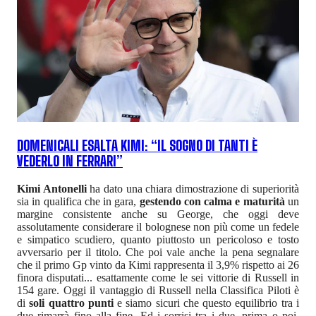
DOMENICALI ESALTA KIMI: “IL SOGNO DI TANTI È
VEDERLO IN FERRARI”
Kimi Antonelli
ha dato una chiara dimostrazione di superiorità
sia in qualifica che in gara,
gestendo con calma e maturità
un
margine consistente anche su George, che oggi deve
assolutamente considerare il bolognese non più come un fedele
e simpatico scudiero, quanto piuttosto un pericoloso e tosto
avversario per il titolo. Che poi vale anche la pena segnalare
che il primo Gp vinto da Kimi rappresenta il 3,9% rispetto ai 26
finora disputati... esattamente come le sei vittorie di Russell in
154 gare. Oggi il vantaggio di Russell nella Classifica Piloti è
di
soli quattro punti
e siamo sicuri che questo equilibrio tra i
due rimarrà fino alla fine. Ed i sorrisi tra i due, prima o poi,